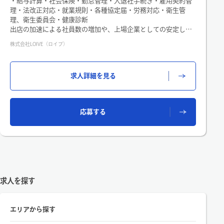
・給与計算・社会保険・勤怠管理・入退社手続き・雇用契約管
理・法改正対応・就業規則・各種協定届・労務対応・衛生管
理、衛生委員会・健康診断
出店の加速による社員数の増加や、上場企業としての安定した
労務環境の整備に向けてチーム体制の強化のため募集すること
株式会社LOIVE（ロイブ）
になりました。具体的には、これまでの実務経験によって検討
させていただきますので、得意領域などをお聞かせください！
■従事すべき業務の内容
求人詳細を見る
(雇入れ直後)人事労務部労務課（所属部門）に関わる業務全般及
びこれに付随する業務 (変更の範囲)限定なし
応募する
求人を探す
エリアから探す