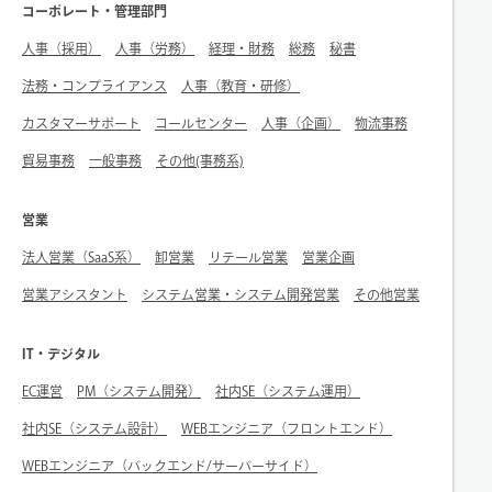
コーポレート・管理部門
人事（採用）
人事（労務）
経理・財務
総務
秘書
法務・コンプライアンス
人事（教育・研修）
カスタマーサポート
コールセンター
人事（企画）
物流事務
貿易事務
一般事務
その他(事務系)
営業
法人営業（SaaS系）
卸営業
リテール営業
営業企画
営業アシスタント
システム営業・システム開発営業
その他営業
IT・デジタル
EC運営
PM（システム開発）
社内SE（システム運用）
社内SE（システム設計）
WEBエンジニア（フロントエンド）
WEBエンジニア（バックエンド/サーバーサイド）