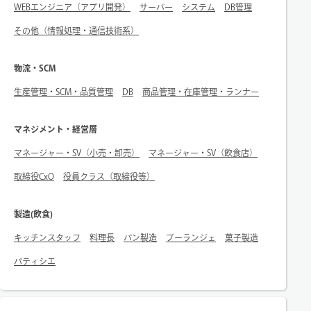
WEBエンジニア（アプリ開発）
サーバー
システム
DB管理
その他（情報処理・通信技術系）
物流・SCM
生産管理・SCM・品質管理
DB
商品管理・在庫管理・ランナー
マネジメント・経営層
マネージャー・SV（小売・卸売）
マネージャー・SV（飲食店）
取締役CxO
役員クラス（取締役等）
製造(飲食)
キッチンスタッフ
料理長
パン製造
ブーランジェ
菓子製造
パティシエ