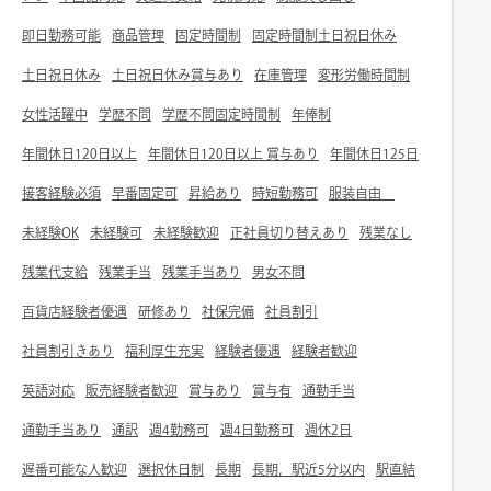
即日勤務可能
商品管理
固定時間制
固定時間制土日祝日休み
土日祝日休み
土日祝日休み賞与あり
在庫管理
変形労働時間制
女性活躍中
学歴不問
学歴不問固定時間制
年俸制
年間休日120日以上
年間休日120日以上 賞与あり
年間休日125日
接客経験必須
早番固定可
昇給あり
時短勤務可
服装自由
未経験OK
未経験可
未経験歓迎
正社員切り替えあり
残業なし
残業代支給
残業手当
残業手当あり
男女不問
百貨店経験者優遇
研修あり
社保完備
社員割引
社員割引きあり
福利厚生充実
経験者優遇
経験者歓迎
英語対応
販売経験者歓迎
賞与あり
賞与有
通勤手当
通勤手当あり
通訳
週4勤務可
週4日勤務可
週休2日
遅番可能な人歓迎
選択休日制
長期
長期，駅近5分以内
駅直結