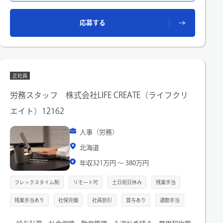
応募する
正社員
労務スタッフ 株式会社LIFE CREATE（ライフクリ
エイト）12162
人事（労務）
北海道
年収321万円 〜 380万円
フレックスタイム制
リモート可
土日祝日休み
残業手当
残業手当あり
社保完備
社員割引
賞与あり
通勤手当