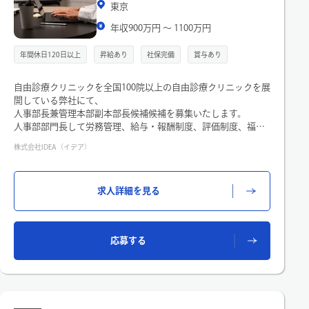
東京
年収900万円 〜 1100万円
年間休日120日以上
昇給あり
社保完備
賞与あり
自由診療クリニックを全国100院以上の自由診療クリニックを展
開している弊社にて、
人事部長兼管理本部副本部長候補候補を募集いたします。
人事部部門長して労務管理、給与・報酬制度、評価制度、福利
厚生、採用、組織開発、教育・研修など人事施策全体のマネジ
株式会社IDEA（イデア）
メントをお任せします。
《業務内容》
求人詳細を見る
・部門マネジメント（方向性の選定～課題対峙）
・労務管理業務全般（法改正対応、規定変更、労働安全衛生施
策の実施等含め）
・人事戦略の策定および推進（組織開発、人材開発、人員計
応募する
画、人件費管理など全般）
・タレントマネジメント
・人事戦略に基づく人事制度、評価制度、就業規則等の整備、
改定、運用など