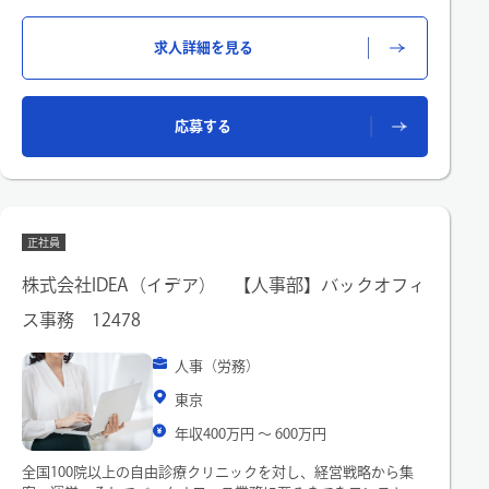
・給与、賞与計算
・社会保険
求人詳細を見る
・勤怠管理
・住民税、所得税手続き
・年末調整
・退職金
応募する
・就業規則
・従業員からの問い合わせ対応
・人事システム（COMPANY）の更なる活用による業務の安定
稼働や生産性向上の為のプロセス改善
・アウトソーサー管理 ※現在、業務のアウトソースを進めてお
ります
正社員
・チームマネジメント
【キャリアパス】
株式会社IDEA（イデア） 【人事部】バックオフィ
将来的には他の人事関連業務に職務範囲を広げ、様々な人事戦
ス事務 12478
略の企画から実行等を担って頂けます。キャリアの幅を広げる
ことも可能な環境です。
人事（労務）
〇部署の魅力
東京
給与・社会保険課では、6名のスタッフでグループ全体の労務管
理業務を担っており、組織全体を支える重要な役割を果たして
年収400万円 〜 600万円
います。日々の業務を通じて、人事・労務の中核に関わること
ができ、非常にやりがいのある環境です。また、現在は人事情
全国100院以上の自由診療クリニックを対し、経営戦略から集
報システムのバージョンアップが完了し、業務全体のDX化を推