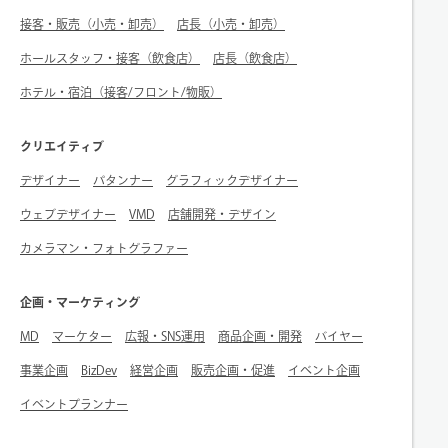
接客・販売（小売・卸売）
店長（小売・卸売）
ホールスタッフ・接客（飲食店）
店長（飲食店）
ホテル・宿泊（接客/フロント/物販）
クリエイティブ
デザイナー
パタンナー
グラフィックデザイナー
ウェブデザイナー
VMD
店舗開発・デザイン
カメラマン・フォトグラファー
企画・マーケティング
MD
マーケター
広報・SNS運用
商品企画・開発
バイヤー
事業企画
BizDev
経営企画
販売企画・促進
イベント企画
イベントプランナー