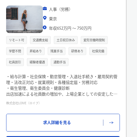
年収
人事（労務）
東京
職種
年収652万円 〜 750万円
リモート可
交通費支給
土日祝日休み
変形労働時間制
こだわり検索
学歴不問
昇給あり
残業手当
研修あり
社保完備
社員割引
経験者優遇
通勤手当
・給与計算・社会保険・勤怠管理・入退社手続き・雇用契約管
理・法改正対応・就業規則・各種協定届・労務対応
閉じる
・衛生管理、衛生委員会・健康診断
出店加速による社員数の増加や、上場企業としての安定した労
務環境の整備に向けてチーム体制の強化のため募集することに
株式会社LOIVE（ロイブ）
なりました。具体的には、これまでの実務経験によって検討さ
せていただきますので、得意領域などをお聞かせください！
求人詳細を見る
■従事すべき業務の内容
(雇入れ直後)
総務労務部労務課（所属部門）に関わる業務全般及びこれに付