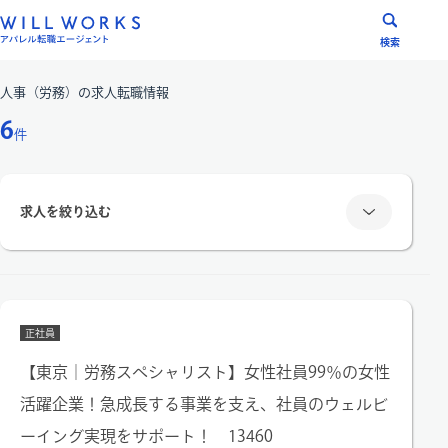
コ
ン
検索
テ
ン
人事（労務）
の求人転職情報
ツ
6
件
へ
ス
キ
求人を絞り込む
ッ
プ
雇用形態
正社員
正社員
派遣社員
【東京｜労務スペシャリスト】女性社員99％の女性
活躍企業！急成長する事業を支え、社員のウェルビ
エリア
ーイング実現をサポート！ 13460