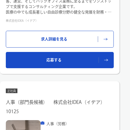
客、運営、そしてバックオフィス業務に至るまでをワンストッ
進中です。システムの刷新や業務プロセスの見直しを通じて、
プで支援するコンサルティング企業です。
効率化と生産性向上を実現し、組織の成長に貢献できるフェー
医療の中でも成⾧著しい自由診療分野の健全な発展を財務・運
ズにあります。ルーティン業務だけでなく、改善提案や新しい
営面からサポートしており、医療とビジネスの両面で社会貢献
株式会社IDEA（イデア）
仕組みづくりにも積極的に関われるのが魅力です。変化と成長
度の高い事業を展開しています。今回の募集は、この安定した
の真っただ中で、一緒にチャレンジしてくださる方をお待ちし
事業の根幹を支える人事部 労務担当です。
ています。
求人詳細を見る
(1)業務委託者の支払業務及び明細作成
(2)労務相談窓口（社内に弁護士も在籍しているため、スピーデ
ィーな対応が可能です）
(3)就業規則の管理・整備
応募する
(4)評価表設定、評価点回収業務
(5)社保得喪失手続きに関する外部の社会保険労務士とのやり取
り
(6)36協定作成・管理業務
(7)入退社管理
(8)労災・傷病手当金手続き対応・各種証明書類作成
正社員
※入社後は業務レベルに合わせて段階的に業務をお任せしま
人事（部門長候補） 株式会社IDEA（イデア）
す。
10125
※給与業務は別担当が居る為、給与業務は業務外となります。
※将来的には人事制度の企画立案にも携わることができます。
人事（労務）