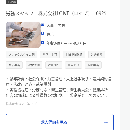
正社員
労務スタッフ 株式会社LOIVE（ロイブ） 10925
人事（労務）
東京
年収348万円 〜 407万円
フレックスタイム制
リモート可
土日祝日休み
昇給あり
残業手当
社保完備
社員割引
賞与あり
通勤手当
・給与計算・社会保険・勤怠管理・入退社手続き・雇用契約管
理・法改正対応・就業規則
・各種協定届・労務対応・衛生管理、衛生委員会・健康診断
出店の加速による社員数の増加や、上場企業としての安定した
労務環境の整備に向けてチーム体制の強化のため募集すること
株式会社LOIVE（ロイブ）
になりました。具体的には、これまでの実務経験によって検討
させていただきますので、得意領域などをお聞かせください！
■従事すべき業務の内容
求人詳細を見る
(雇入れ直後)人事労務部労務課（所属部門）に関わる業務全般及
びこれに付随する業務 (変更の範囲)限定なし