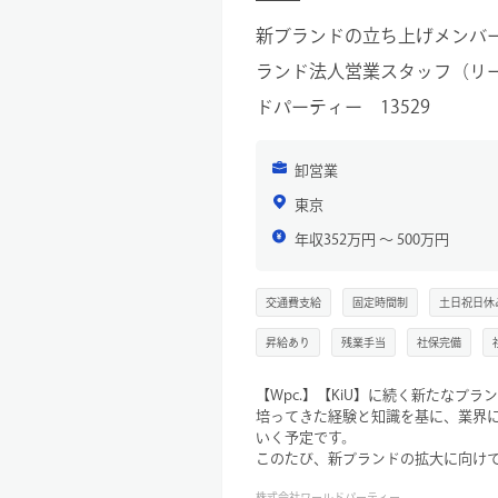
新ブランドの立ち上げメンバー
ランド法人営業スタッフ（リー
ドパーティー 13529
卸営業
東京
年収352万円 〜 500万円
交通費支給
固定時間制
土日祝日休
昇給あり
残業手当
社保完備
【Wpc.】【KiU】に続く新たなブ
培ってきた経験と知識を基に、業界
いく予定です。
このたび、新ブランドの拡大に向け
スタッフを募集いたします。
株式会社ワールドパーティー