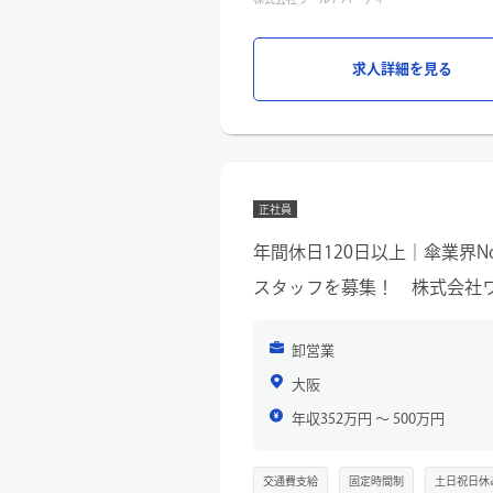
▼営業活動
・新規顧客開拓＆契約締結
・商品提案
求人詳細を見る
商談を通じて、バイヤーとの関係構
新商品の紹介をするとともに、条件
に考え、顧客ニーズに合った商品提
・出荷手配
顧客からの発注商品の在庫確保や納
門と連携し、スムーズな納品を実現
正社員
・イベント、催事出展ヘルプ
イベント出店の準備や販売ブースの
年間休日120日以上｜傘業界No
売員の手配など、イベント成功に向
・その他
スタッフを募集！ 株式会社ワ
入社直後は社内業務を通して、お取
していただく想定です。
卸営業
大阪
年収352万円 〜 500万円
交通費支給
固定時間制
土日祝日休