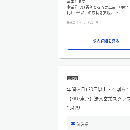
募集します。
傘業界では異例となる売上高100億円
比150％以上の成長を実現。
さらなる事業拡大を見据えた重要な
株式会社ワールドパーティー
クライアントへの提案だけでなく、
で一貫して携わり、オリジナル商品
して3名のメンバーをマネジメントし
リードしていただきます。
求人詳細を見る
＜業務詳細＞
・既存取引先（大手アパレル企業／
企画提案
・商談を基にサンプルや見積書提案
頼、製品確認、発注等）
・社内各部署との業務連携・海外の協
正社員
度）
ー業務内容（変更の範囲） その他
年間休日120日以上・社割あり
【KiU/東京】法人営業スタッ
13479
卸営業