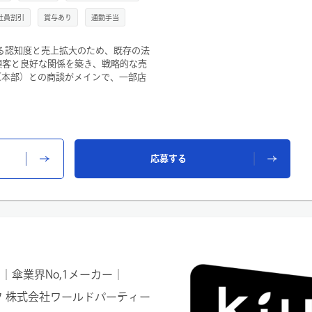
社員割引
賞与あり
通勤手当
更なる認知度と売上拡大のため、既存の法
顧客と良好な関係を築き、戦略的な売
（本部）との商談がメインで、一部店
店舗売上から売れ筋を分析・把握し、
サンプル出荷・出荷手配・店舗ラウン
展ヘルプ
応募する
（社内業務）を通して、お取引先様
いただきます。
程度、閑散期…月に2～4日程度
｜傘業界No,1メーカー｜
フ 株式会社ワールドパーティー