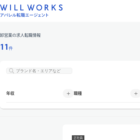
コ
ン
テ
ン
卸営業
の求人転職情報
ツ
へ
11
件
ス
キ
ッ
プ
年収
職種
正社員