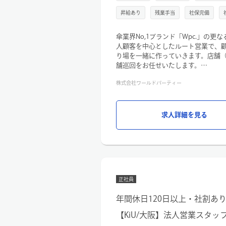
昇給あり
残業手当
社保完備
傘業界No,1ブランド「Wpc.」の
人顧客を中心としたルート営業で、
り場を一緒に作っていきます。店舗
舗巡回をお任せいたします。
【業務詳細】
株式会社ワールドパーティー
・本部商談（店舗へのヒアリングや
店舗に合った商品提案）
・戦略的な売場改善や施策の検討・
ド（月1～2回）・イベント、催事出
求人詳細を見る
・その他
1年目は事務処理などの営業フォロー
の特性や業務の流れなどを把握して
【担当顧客数】：15社前後
【出張頻度】：繁忙期…月に4～8日
正社員
年間休日120日以上・社割あり
【KiU/大阪】法人営業スタッ