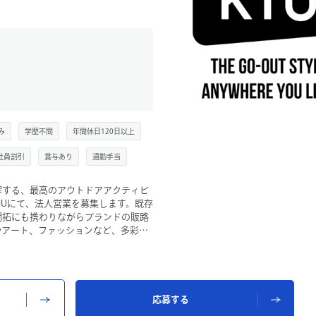
み
学歴不問
年間休日120日以上
社員割引
賞与あり
通勤手当
解する、最高のアウトドアアクティビ
iUにて、法人営業を募集します。既存
開拓にも携わりながらブランドの販路
やアート、ファッションなど、多彩な
KiUならではの世界観を広めるポジ
ブランドの価値を届ける営業として、
をお待ちしています！
応募する
（既存営業中心）、展示会での商談・