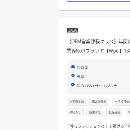
受注活動、新規取引先の開拓、受注
音楽フェスなどイベント出店・運営
ー取引先：スポーツ量販店、セレク
売企業など（関東エリア中心）
ー出張頻度：年に数回（主に大阪本
正社員
【この仕事の魅力】
挑戦を後押しする風土があり、自ら
【OEM営業課長クラス】年間
ーケティングが一体となってビジネ
生み出すやりがいを実感できます。
業界No,1ブランド【Wpc.】13
卸営業
東京
年収590万円 〜 730万円
交通費支給
固定時間制
土日祝日休
昇給あり
残業手当
社保完備
「傘はファッションだ!」を掲げる**W