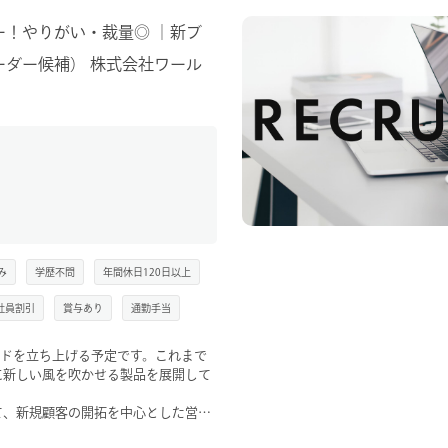
！やりがい・裁量◎ ｜新ブ
ダー候補） 株式会社ワール
み
学歴不問
年間休日120日以上
社員割引
賞与あり
通勤手当
ランドを立ち上げる予定です。これまで
に新しい風を吹かせる製品を展開して
て、新規顧客の開拓を中心とした営業