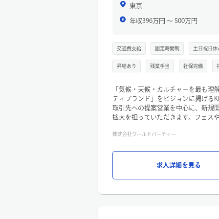
東京
年収396万円 〜 500万円
交通費支給
固定時間制
土日祝日休
昇給あり
残業手当
社保完備
「気候・天候・カルチャーを最も理
ティブランド」をビジョンに掲げるK
取引先への提案営業を中心に、新規
拡大を担っていただきます。フェス
カルチャーとアウトドアを融合させた
株式会社ワールドパーティー
ションです。
売上・利益目標の達成はもちろん、
事業成長をリードしていただける方
【業務詳細】
求人詳細を見る
既存取引先への提案営業・販促企画
受注活動、新規取引先の開拓、受注
音楽フェスなどイベント出店・運営
ー取引先：スポーツ量販店、セレク
売企業など（関東エリア中心）