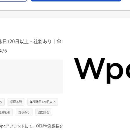
管理・展示会準備
サポート
トショップ、バラエティショップ、卸
社への出張）
提案・行動できる環境です。営業とマ
休日120日以上・社割あり｜傘
スを企てているため、チームで成果を
476
み
学歴不問
年間休日120日以上
社員割引
賞与あり
通勤手当
pc.**ブランドにて、OEM営業課長を