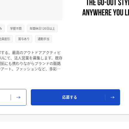
み
学歴不問
年間休日120日以上
社員割引
賞与あり
通勤手当
解する、最高のアウトドアアクティビ
iUにて、法人営業を募集します。既存
開拓にも携わりながらブランドの販路
やアート、ファッションなど、多彩な
KiUならではの世界観を広めるポジ
ブランドの価値を届ける営業として、
をお待ちしています！
応募する
（既存営業中心）、展示会での商談・
管理・展示会準備
サポート
トショップ、バラエティショップ、卸