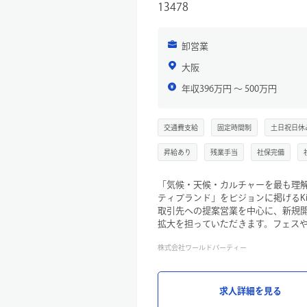
13478
卸営業
大阪
年収396万円 〜 500万円
交通費支給
固定時間制
土日祝日休
昇給あり
残業手当
社保完備
「気候・天候・カルチャーを最も理
ティブランド」をビジョンに掲げるK
取引先への提案営業を中心に、新規
拡大を担っていただきます。フェス
カルチャーとアウトドアを融合させた
株式会社ワールドパーティー
ションです。
売上・利益目標の達成はもちろん、
事業成長をリードしていただける方
【業務詳細】
求人詳細を見る
既存取引先への提案営業・販促企画