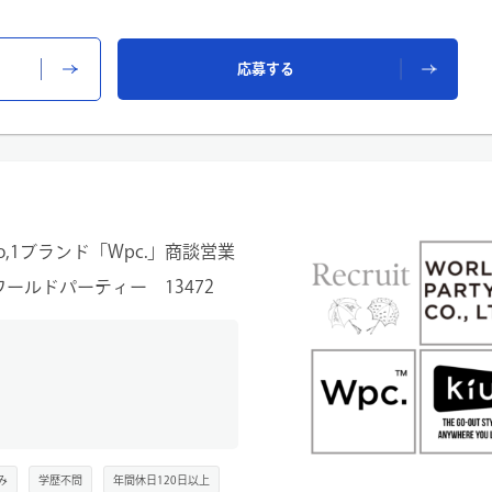
応募する
築を行います。
のヒアリング、来期の打ち出し方を共
案を行います。
期調整を行います。社内の在庫管理部
します。
構築をサポートします。商品手配や販
,1ブランド「Wpc.」商談営業
けた様々な業務を遂行します
ールドパーティー 13472
引先様の特性や業務の流れなどを把握
み
学歴不問
年間休日120日以上