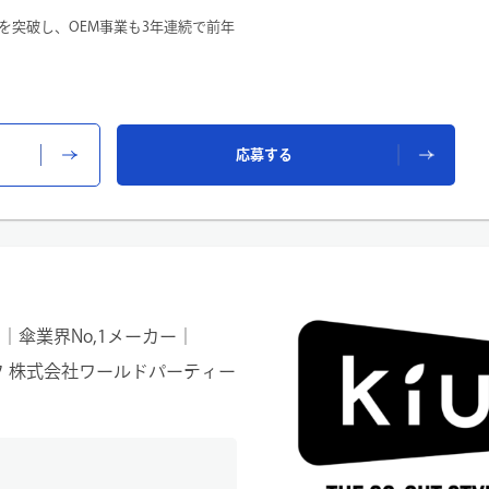
を突破し、OEM事業も3年連続で前年
ポジションです。
海外工場との折衝や商品企画、納品ま
を形にしていきます。また、課長職と
、チームを牽引しながら事業成長を
応募する
雑貨企業などの既存顧客）との商談、
・受注確認・工場発注（サンプル依
力工場への視察及び指導（年4回程
会社の定める業務
｜傘業界No,1メーカー｜
フ 株式会社ワールドパーティー