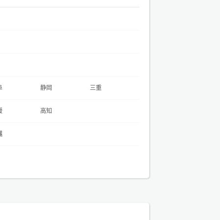
阜
静岡
三重
媛
高知
縄