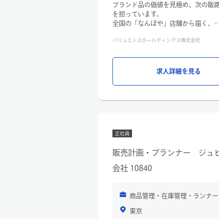
ブランド品の価値を見極め、次の販
・商品ごとに、最適な販路（オーク
を担っています。
全国の「なんぼや」店舗から届く、
【取り扱い商材】
バッグ・時計・ジュエリーなどの商
・絵画
バリュエンスホールディングス株式会社
一つひとつ状態を確認しながら、価
・掛け軸
また、「どこで売るか」「いつ売る
・茶道具
商品を最適な形で次の販路へとつな
・刀剣／武具
特別な知識がなくても、データや先
求人詳細を見る
・その他骨董品
め、
未経験からスタートできます。
【仕事のポイント】
①好きな分野に関わりながら働ける
日々さまざまな商品に触れながら、
②モノに向き合うコツコツとした業
ブランド知識や相場感を身につけて
③文化や歴史に触れながら、専門知
業務をスムーズに進められるよう、
正社員
【業務内容】
また、商品のスペシャリストが適宜
ブランド品の商品管理業務をお任せ
り組めます。
販売計画・プランナー ジュ
具体的には…
■検品・査定
【活躍しているメンバー】
会社 10840
・商品の状態確認（ブランド・色味
◎美術や歴史に興味があり、独学で
■データ登録
◎前職で接客や販売を経験し、好き
・商品情報の入力
ど
商品管理・在庫管理・ランナー
■値付け
先輩社員の多くが、査定・値付けの
・中古市場や社内データベースをも
東京
現在では各部署から頼られる存在と
■販路選定