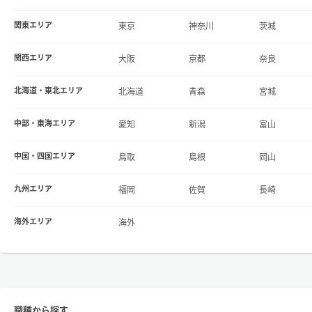
関東エリア
東京
神奈川
茨城
関西エリア
大阪
京都
奈良
北海道・東北エリア
北海道
青森
宮城
中部・東海エリア
愛知
新潟
富山
中国・四国エリア
鳥取
島根
岡山
九州エリア
福岡
佐賀
長崎
海外エリア
海外
職種から探す