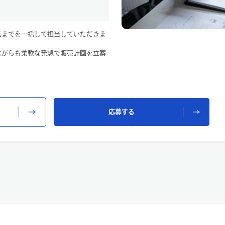
ョン・ECなど）の選定
チームに配属
法までを一括して担当していただきま
ながらも柔軟な発想で販売計画を立案
その管理運営
です。
設定
務が中心です。（お客様対応なし）
応募する
知識を身につけられます。
社内システムを導入しています。
フォローするため、安心して仕事に取
買付業務を行うバイヤーと数値的な分
なり、協業して仕事を進めます
きで、情報収集をよくしていた方
場合もございます。）
ヴィンテージ商品に興味を持ち、
方 など
業務は未経験からスタート。
して活躍しています。