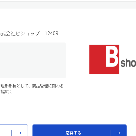
業務改善のための戦略を立案します。
ェアを活用し、データの可視化を行い
株式会社ビショップ 12409
品管理部部長として、商品管理に関わる
で幅広く
、台帳整理・サンプルチェック・店舗
・定例会資料作成 等
応募する