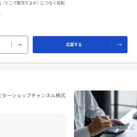
路（どこで販売するか）につなぐ役割
ションなど）の選定
品を扱い、
格を決めていきます。
か」なども考えながら、
げていきます。
輩のサポートをもとに判断できるた
応募する
仕事です。
務が中心です。（お客様対応なし）
いくことができます。
識を身につけられます。
社内システムを導入しています。
フォローするため、安心して仕事に取
します。
ピターショップチャンネル株式
・キズ・汚れ・付属品など）
知識を深めていた方
な分野に関わる仕事を志望した方 な
業務は未経験からスタート。
とに販売価格を設定
して活躍しています。