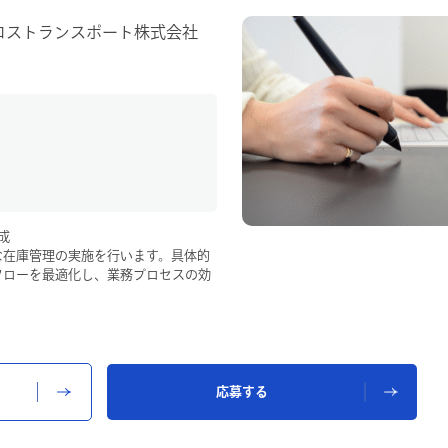
ロストランスポート株式会社
成
な在庫管理の実施を行います。具体的
フローを最適化し、業務プロセスの効
業務の円滑な運営をサポートします。
てチームのパフォーマンス向上に貢献
応募する
クライアントや上司・関連部署に対し
務の効率化やコスト削減を実現しま