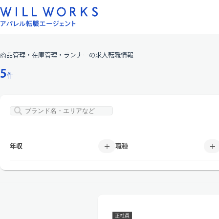
コ
ン
テ
ン
商品管理・在庫管理・ランナー
の求人転職情報
ツ
へ
5
件
ス
キ
ッ
プ
年収
職種
正社員