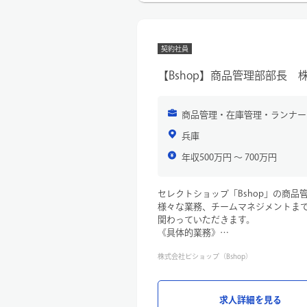
- データ分析を通じた戦略立案
倉庫運営に関するデータを分析し、
必要に応じて、ITツールやソフトウ
契約社員
ます。
【Bshop】商品管理部部長 
商品管理・在庫管理・ランナー
兵庫
年収500万円 〜 700万円
セレクトショップ「Bshop」の商
様々な業務、チームマネジメントま
関わっていただきます。
《具体的業務》
・進捗表入力・納品管理・商品登録
株式会社ビショップ（Bshop）
発生B品対応
・他部署連携・チームマネジメント
求人詳細を見る