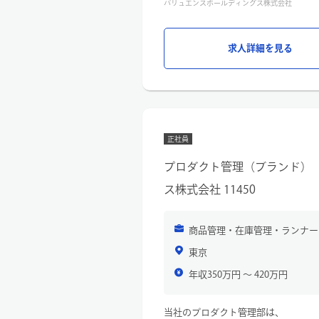
バリュエンスホールディングス株式会社
なぐ役割を担っています。
全国の「なんぼや」店舗から届く、
絵画・掛け軸・骨董品（茶道具・刀
求人詳細を見る
一つひとつ状態を確認しながら、価
また、「どこで売るか」「いつ売る
商品を最適な形で次の販路へとつな
特別な知識がなくても、データや先
め、
正社員
未経験からスタートできます。
日々さまざまな商品に触れながら、
プロダクト管理（ブランド）
骨董品や美術品に関する知識や相場
ス株式会社 11450
【業務内容】
骨董品・美術品の商品管理業務をお
具体的には…
商品管理・在庫管理・ランナー
■検品・査定
・商品の状態確認（作品の状態・キ
東京
■データ登録
年収350万円 〜 420万円
・商品情報の入力
■値付け
・中古市場や社内データベースをも
当社のプロダクト管理部は、
■販路選定