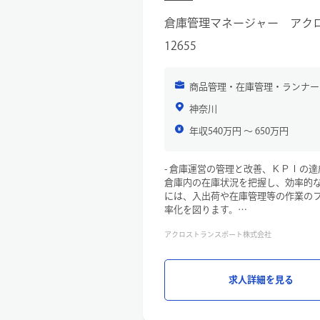
倉庫管理マネージャー アク
12655
商品管理・在庫管理・ランナー
神奈川
年収540万円 〜 650万円
- 倉庫運営の管理と改善、ＫＰＩの達
倉庫内の在庫状況を把握し、効率的
には、入出荷や在庫管理等の作業の
率化を図ります。
- チームメンバーのマネジメント
アクロストランスポート株式会社
倉庫スタッフの指導・育成を行い、
具体的には、業務指示や評価を通じ
します。
- 提案力を活かした業務改善
求人詳細を見る
業務の課題や改善点を見つけ出し、
て提案を行います。これにより、業
す。