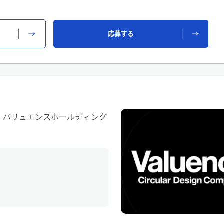
剣・武具）などの商品を扱い、
応募する
格を決めていきます。
か」なども考えながら、
げていきます。
輩のサポートをもとに判断できるた
 バリュエンスホールディング
感を身につけていくことができます。
任せします。
ズ・汚れ・付属品など）
とに販売価格を設定