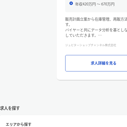
年収420万円 〜 670万円
・商品ごとに、最適な販路（オークシ
【取り扱い商材】※いずれかの専門
販売計画立案から在庫管理、再販方
・バッグ
す。
・時計
バイヤーと共にデータ分析を基とし
・ジュエリー／貴金属
していただきます。
・アパレル／小物
ジュピターショップチャンネル株式会社
■詳細
【仕事のポイント】
●販売計画（売上予測・利益)立案と
①好きな商品に囲まれて働ける仕事
●販売計画に基づいた商品発注額の
②モノに向き合うコツコツとした業
●在庫管理（計画立案とその運用）
求人詳細を見る
③市場価値やトレンドに触れながら
●データ（数値）分析など
業務をスムーズに進められるよう、
また、商品のスペシャリストが適宜
※当社のマーチャンダイジングは、
り組めます。
析を行うプランナーがパートナーと
【活躍しているメンバー】
ー会社の定める業務
◎学生時代からブランドバッグが好
（可能性は少ないですが、異動する
◎前職のアパレル販売をきっかけに
好きを活かせる仕事を探していた
求人を探す
先輩社員の多くが、査定・値付けの
現在では各部署から頼られる存在と
エリアから探す