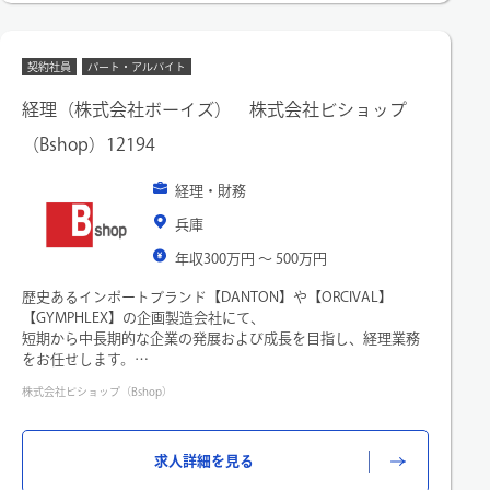
■入社後まずやっていただきたいこと
・連結決算体制確立(月次、年次での業務内容整理とチーム構築)
・個社経理業務引継ぎ
契約社員
パート・アルバイト
・経理システム導入支援
経理（株式会社ボーイズ） 株式会社ビショップ
〇 当社の経理業務は、黙々と数字に向き合うだけではなく、
（Bshop）12194
様々な部署とのやり取りが発生します。
請求処理１つにしても、「この請求からあの部署ではどのよう
なことが起こっているのか」「この商品は今こんな風状況なん
経理・財務
だ」と、物の流れの川上から川下までを理解したうえで業務を
兵庫
遂行する必要があります。
年収300万円 〜 500万円
〇 会社主催の音楽祭等イベントも多数あり、部署の垣根を越え
て協力しあう社風です。
歴史あるインポートブランド【DANTON】や【ORCIVAL】
人と話すことが好きな方、原価がどうしてそうなったのか・物
【GYMPHLEX】の企画製造会社にて、
の流れに興味がある方、経理を極めたい方はぜひご応募くださ
短期から中長期的な企業の発展および成長を目指し、経理業務
い。
をお任せします。
株式会社ビショップ（Bshop）
簡単な事務作業からスタートし、習熟度に合わせて専門的な経
理業務と「仕組み化」をお任せしていきます。
・経理実務：現預金管理、売掛・買掛金、在庫管理
求人詳細を見る
・IT・改善：クラウド会計ソフト等の運用・データ同期の最適
化