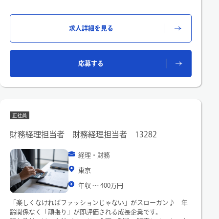
〇移転価格税制・英文開示担当
・グループ全体の移転価格税制対応（外部コンサルとの連
携）・各国税務サポート・新規進出国の税務対応
求人詳細を見る
・決算短信・決算説明資料の英文開示（日英同時開示）・グロ
ーバルミニマム課税など新たな国際税務課題への対応
〇米国・海外子会社経理担当
・US GAAP準拠の固定資産・リース資産管理（米国子会社含
応募する
む）・海外子会社の会計・決算業務サポート
・子会社社長・海外現地法人との調整・コミュニケーション・
進出国の会計事務所・監査法人との連携
正社員
財務経理担当者 財務経理担当者 13282
経理・財務
東京
年収 〜 400万円
「楽しくなければファッションじゃない」がスローガン♪ 年
齢関係なく「頑張り」が即評価される成長企業です。