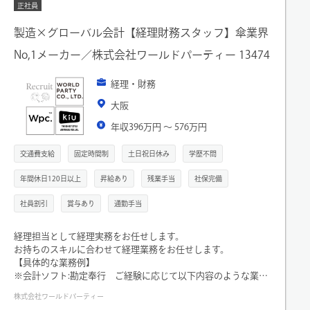
正社員
製造×グローバル会計【経理財務スタッフ】傘業界
No,1メーカー／株式会社ワールドパーティー 13474
経理・財務
大阪
年収396万円 〜 576万円
交通費支給
固定時間制
土日祝日休み
学歴不問
年間休日120日以上
昇給あり
残業手当
社保完備
社員割引
賞与あり
通勤手当
経理担当として経理実務をお任せします。
お持ちのスキルに合わせて経理業務をお任せします。
【具体的な業務例】
※会計ソフト:勘定奉行 ご経験に応じて以下内容のような業務
をお任せしていきます。
株式会社ワールドパーティー
・仕訳入力（2,000明細/月）、決算(月次・四半期・年次)業務・