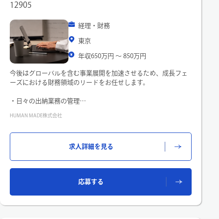
12905
経理・財務
東京
年収650万円 〜 850万円
今後はグローバルを含む事業展開を加速させるため、成長フェ
ーズにおける財務領域のリードをお任せします。
・日々の出納業務の管理
・全社的な財務戦略の立案・実行
HUMAN MADE株式会社
・資金調達、資金管理、投資計画の策定・実行
・予算管理、財務分析、経営分析
・リスク管理、内部統制
求人詳細を見る
・監査法人、税理士との連携
・チームマネジメント、メンバー育成
・その他財務領域のおける業務全般
※上記にかかわる業務をご経験に合わせてアサインさせていた
応募する
だき、リーダーと共に推進いただきます。