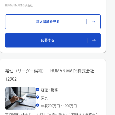
・月次・四半期・年次決算業務
HUMAN MADE株式会社
・財務諸表の作成および開示書類の作成・レビュー
・法人税・消費税など税務申告業務全般、税務調査対応
・監査法人・税理士法人との折衝・対応
求人詳細を見る
・会計基準・税務に則した内部統制の構築と運用
・組織の成長に伴う財務会計プロセス・システムの整備・改善
※上記にかかわる業務をご経験に合わせてアサインさせていた
だき、リーダーと共に推進いただきます。
応募する
経理（リーダー候補） HUMAN MADE株式会社
12902
経理・財務
東京
年収700万円 〜 900万円
下記業務の中から、まずはご自身の強み・ご経験ある業務から