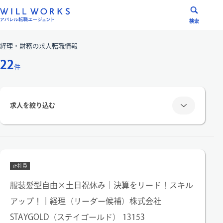
コ
ン
検索
テ
ン
経理・財務
の求人転職情報
ツ
22
件
へ
ス
キ
求人を絞り込む
ッ
プ
雇用形態
正社員
正社員
派遣社員
服装髪型自由×土日祝休み｜決算をリード！スキル
アップ！｜経理（リーダー候補）株式会社
エリア
STAYGOLD（ステイゴールド） 13153