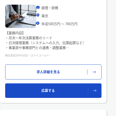
年収
経理・財務
東京
職種
年収500万円 〜 700万円
【業務内容】
こだわり検索
・月次～年次決算業務のリード
・日次経理業務（システムへの入力、伝票起票など）
・事業部や事務部門との連携・調整業務
・業務改善などの各種プロジェクトのサポート
株式会社STAYGOLD（ステイゴールド）
※業務範囲はご経験に応じて段階的にお任せします
＜変更の範囲＞適性に応じて、社内の業務全般
求人詳細を見る
閉じる
応募する