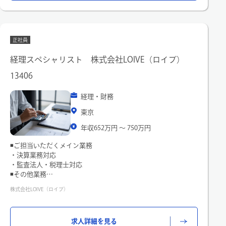
せします。
正社員
経理スペシャリスト 株式会社LOIVE（ロイブ）
13406
経理・財務
東京
年収652万円 〜 750万円
◾️ご担当いただくメイン業務
・決算業務対応
・監査法人・税理士対応
◾️その他業務
・売上計上（店舗会員会費データ）の集計/計上業務
株式会社LOIVE（ロイブ）
・会計ソフト（勘定奉行）を使用した経理処理業務
・固定資産ソフト（固定資産奉行）を使用した固定資産管理業
務
求人詳細を見る
・経費精算業務