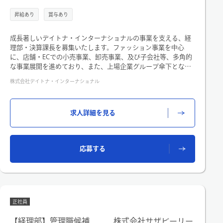
昇給あり
賞与あり
成長著しいデイトナ・インターナショナルの事業を支える、経
理部・決算課長を募集いたします。ファッション事業を中心
に、店舗・ECでの小売事業、卸売事業、及び子会社等、多角的
な事業展開を進めており、また、上場企業グループ傘下となっ
たことから、「経営インフラ基盤」を整備・強化が必要となっ
株式会社デイトナ・インターナショナル
ており、周辺組織との連携も含めて、決算領域で専門的にご活
躍いただける経理部・決算課長を募集いたします。
求人詳細を見る
〇 仕事内容
当社および子会社を含むグループ全体の決算業務を統括してい
ただきます。
具体的には以下の業務を想定しています。
応募する
・月次・四半期次・年次決算業務（単体・連結）の実務管理
・税務申告業務
・決算課組織マネジメント（課内の業務管理・部員育成・評
価）
・他部署との調整や経営サポート業務
正社員
・経営企画部と連携した会社業績資料の作成と分析
【経理部】管理職候補 株式会社サザビーリー