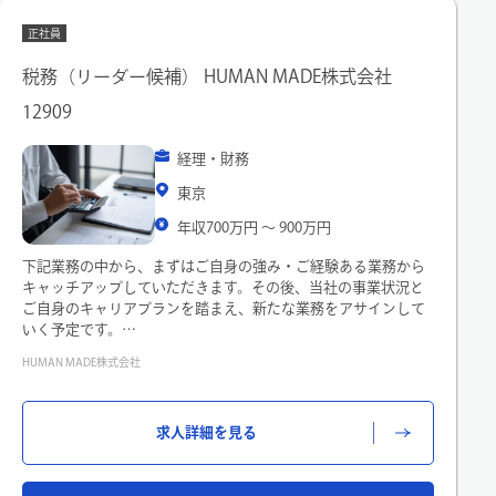
正社員
税務（リーダー候補） HUMAN MADE株式会社
12909
経理・財務
東京
年収700万円 〜 900万円
下記業務の中から、まずはご自身の強み・ご経験ある業務から
キャッチアップしていただきます。その後、当社の事業状況と
ご自身のキャリアプランを踏まえ、新たな業務をアサインして
いく予定です。
HUMAN MADE株式会社
■メイン業務
・法人税、消費税、地方税：申告書作成、改正への対応、税務
調査対応
求人詳細を見る
・国際税務：移転価格税制、源泉税への対応
・税務ガバナンス：上場企業としての内部統制に対応した税務
プロセス整備と運用