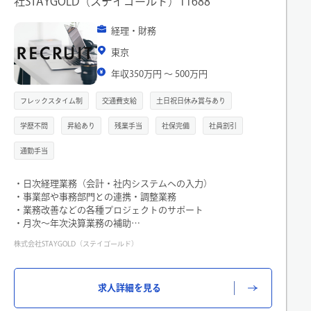
社STAYGOLD（ステイゴールド）11688
経理・財務
東京
年収350万円 〜 500万円
フレックスタイム制
交通費支給
土日祝日休み賞与あり
学歴不問
昇給あり
残業手当
社保完備
社員割引
通勤手当
・日次経理業務（会計・社内システムへの入力）
・事業部や事務部門との連携・調整業務
・業務改善などの各種プロジェクトのサポート
・月次～年次決算業務の補助
株式会社STAYGOLD（ステイゴールド）
＜変更の範囲＞適性に応じて、社内の業務全般
求人詳細を見る