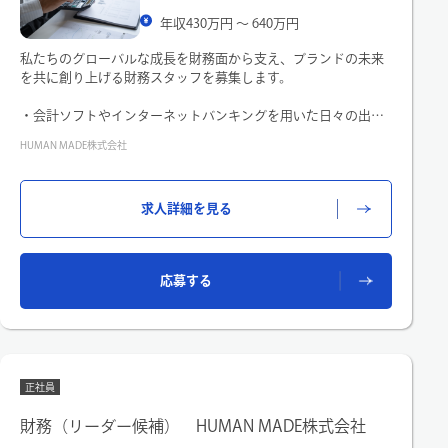
年収430万円 〜 640万円
私たちのグローバルな成長を財務面から支え、ブランドの未来
を共に創り上げる財務スタッフを募集します。
・会計ソフトやインターネットバンキングを用いた日々の出納
業務
HUMAN MADE株式会社
・日々の資金繰り計画の管理
・月次・四半期・年次財務諸表の分析
・財務分析に必要なデータの抽出や資料作成
求人詳細を見る
・経理部門との情報共有、連携
・その他財務領域のおける業務全般
※出納業務を中心に、上記にかかわる業務をご経験に合わせて
アサインさせていただき、リーダーと共に推進いただきます。
応募する
正社員
財務（リーダー候補） HUMAN MADE株式会社