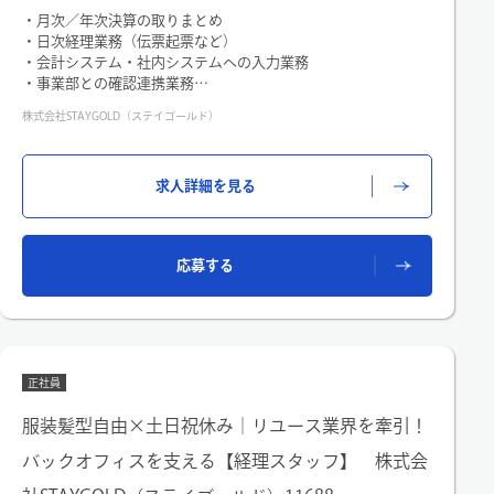
・月次／年次決算の取りまとめ
・日次経理業務（伝票起票など）
・会計システム・社内システムへの入力業務
・事業部との確認連携業務
・資産除去債務、税効果計算の実行・指示
株式会社STAYGOLD（ステイゴールド）
※業務範囲はご経験に応じて段階的にお任せします
※「すべてを一人で背負う」ポジションではありません
求人詳細を見る
＜変更の範囲＞適性に応じて、社内の業務全般
応募する
正社員
服装髪型自由×土日祝休み｜リユース業界を牽引！
バックオフィスを支える【経理スタッフ】 株式会