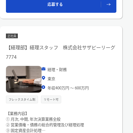
・社内からの税務相談対応
応募する
・税理士法人、監査法人、金融機関等との連携
■将来的にお任せしたい業務
・新規事業、組織再編、M&Aにおけるハンズオンでの税務上の
検討・アドバイス
・チームマネジメント、メンバー育成
正社員
【経理部】経理スタッフ 株式会社サザビーリーグ
7774
経理・財務
東京
年収400万円 〜 600万円
フレックスタイム制
リモート可
【業務内容】
① 月次, 中間, 年次決算業務全般
② 営業債権・債務の総合的管理及び経理処理
③ 固定資産会計処理