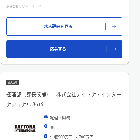
④ 現預金同等物の管理
株式会社サザビーリーグ
⑤ 税務申告及び監査法人、税理士法人との関係構築と実務
その他、資金管理と資金運用の実施、与信管理実務等、ご経験
に応じてご担当いただく場合があります。
求人詳細を見る
※担当・配属に関して：経理担当として、各部門（ブランド事
業、IT専門部門等）で募集をしています。面接を通して、適性
に応じて配属先が決まります。
応募する
正社員
経理部（課長候補） 株式会社デイトナ・インター
ナショナル 8619
経理・財務
東京
年収500万円 〜 700万円