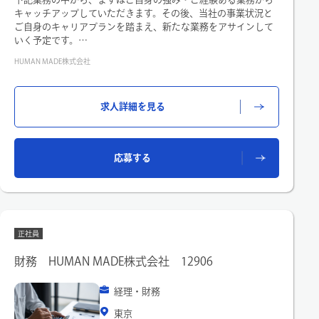
キャッチアップしていただきます。その後、当社の事業状況と
ご自身のキャリアプランを踏まえ、新たな業務をアサインして
いく予定です。
HUMAN MADE株式会社
■メイン業務
・月次・四半期・年次決算業務
・財務諸表の作成および開示書類の作成
求人詳細を見る
・連結財務諸表の作成、連結修正仕訳の実行、子会社からの連
結パッケージ収集
・法人税・消費税など税務申告業務全般、税務調査対応
・監査法人・税理士法人との折衝・対応
応募する
・会計基準・税務に則した内部統制の整備と運用
■将来的にお任せしたい業務
・組織の成長に伴う財務会計プロセス・システムの整備・改善
・新規事業におけるハンズオンでの会計面のサポート
・チームマネジメント、メンバー育成
正社員
財務 HUMAN MADE株式会社 12906
経理・財務
東京