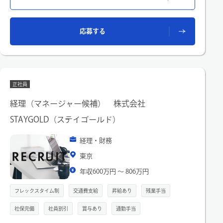
・在庫処理業務
・小口現金処理業務 など
従事すべき業務の内容：
応募する
(雇入れ直後)管理部経理課（所属部門）に関わる業務全般及びこ
れに付随する業務
(変更の範囲)限定なし
正社員
経理（マネージャー候補） 株式会社
STAYGOLD（ステイゴールド）
経理・財務
東京
年収600万円 〜 806万円
フレックスタイム制
交通費支給
昇給あり
残業手当
社保完備
社員割引
賞与あり
通勤手当