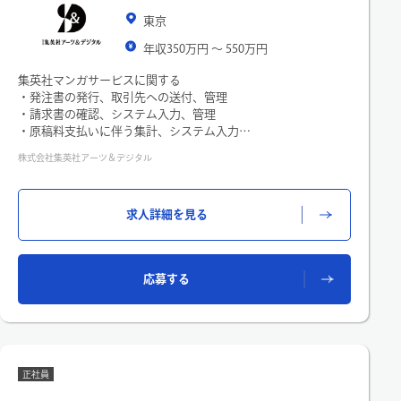
東京
年収350万円 〜 550万円
集英社マンガサービスに関する
・発注書の発行、取引先への送付、管理
・請求書の確認、システム入力、管理
・原稿料支払いに伴う集計、システム入力
・外注費や制作費等、各種支払いの管理
株式会社集英社アーツ＆デジタル
・契約書の作成・締結対応、締結状況の進捗管理
・編集部との連携・調整
・業務マニュアルの作成、業務フローの整備・改善
求人詳細を見る
国内最大級のマンガ・コンテンツビジネスを支える重要インフ
ラを担うポジションです。
正確な支払い・契約管理と業務改善により、クリエイターへの
適正な対価支払いを支えています。
応募する
正社員