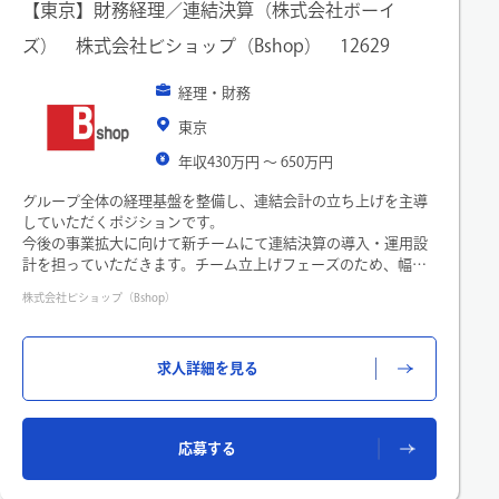
【東京】財務経理／連結決算（株式会社ボーイ
ズ） 株式会社ビショップ（Bshop） 12629
経理・財務
東京
年収430万円 〜 650万円
グループ全体の経理基盤を整備し、連結会計の立ち上げを主導
していただくポジションです。
今後の事業拡大に向けて新チームにて連結決算の導入・運用設
計を担っていただきます。チーム立上げフェーズのため、幅広
く業務に携わっていくことが可能です。
株式会社ビショップ（Bshop）
■業務詳細
【業務内容】
求人詳細を見る
・グループ全体の連結決算体制の構築
・連結パッケージ・勘定科目統一・締めフローの設計
・連結会計システム（マネーフォワードグループで完結予定）
導入の主導
応募する
・月次・年次連結決算の仕組みづくりと運用
・既存の個別決算、月次決算のレビューと改善
・子会社管理（会計方針の統一、業務フロー整備）