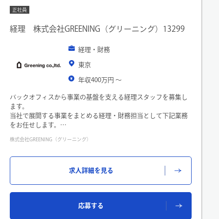
正社員
経理 株式会社GREENING（グリーニング）13299
経理・財務
東京
年収400万円 〜
バックオフィスから事業の基盤を支える経理スタッフを募集し
ます。
当社で展開する事業をまとめる経理・財務担当として下記業務
をお任せします。
【具体的な業務】
株式会社GREENING（グリーニング）
・収支管理
・残高管理
・仕訳入力等
求人詳細を見る
・小口現金管理
・仮払金管理
・経費精算処理
・出納業務
応募する
業務委託として運営も行っている店舗/ホテルもあるため、業務
に慣れてきたらクライアント企業とのプロジェクト管理もお任