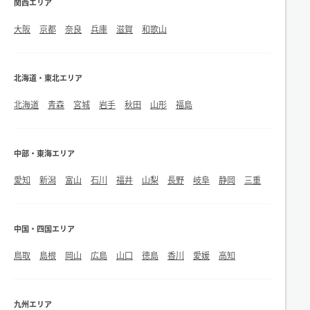
関西エリア
大阪
京都
奈良
兵庫
滋賀
和歌山
北海道・東北エリア
北海道
青森
宮城
岩手
秋田
山形
福島
中部・東海エリア
愛知
新潟
富山
石川
福井
山梨
長野
岐阜
静岡
三重
中国・四国エリア
鳥取
島根
岡山
広島
山口
徳島
香川
愛媛
高知
九州エリア