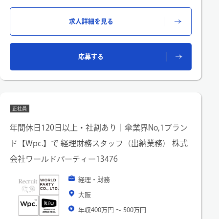
会社法開示書類作成補助
・会計処理の改善検討・監査法人対応、顧問税理士対応
求人詳細を見る
・税務申告書作成補助 ・取締役会財務報告資料作成補助・他経
理財務業務
応募する
正社員
年間休日120日以上・社割あり｜傘業界No,1ブラン
ド【Wpc.】で 経理財務スタッフ（出納業務） 株式
会社ワールドパーティー13476
経理・財務
大阪
年収400万円 〜 500万円