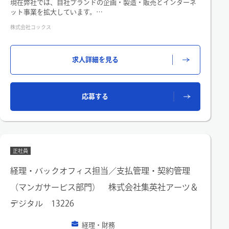
現在弊社では、自社ブランドの企画・製造・販売とインターネ
ット事業を拡大しています。
堅調な業績を背景に財務経理部門を強化し、経営体制を盤石に
株式会社コックス
していきます。
【仕事内容】
下記業務をお任せ致します。
求人詳細を見る
・支払処理・支払い伝票、経理データー入力 その他事務作
業・経費精算・仕訳起票・残高管理・月次決算・資金管理等の
財務・経理業務全般
応募する
正社員
経理・バックオフィス担当／支払管理・契約管理
（マンガサービス部門） 株式会社集英社アーツ＆
デジタル 13226
経理・財務