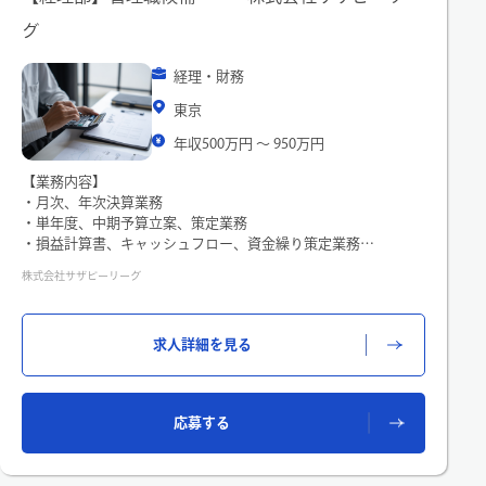
グ
経理・財務
東京
年収500万円 〜 950万円
【業務内容】
・月次、年次決算業務
・単年度、中期予算立案、策定業務
・損益計算書、キャッシュフロー、資金繰り策定業務
・税理士等の専門家と連動し、税務･会計リスクを極小化する施
株式会社サザビーリーグ
策の立案、実行
・税理士等の専門家からの助言や自ら得たノウハウをチーム
内、部内に共有
求人詳細を見る
・新規ビジネス開始時の経理実務の構築、課題の抽出、改善
等
その他、経理部門全体のサービスレベル向上と効率化のための
施策を推進や、
応募する
また配属先・担当する部門によっては、受託した経理業務（税
務、資金含む）をマネジメントし、財務会計情報を適時、正確
に提供することが発生します。