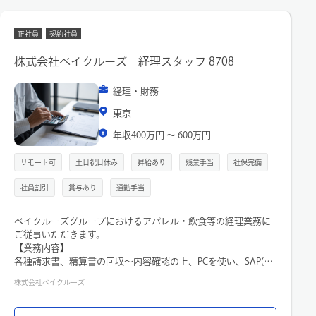
正社員
契約社員
株式会社ベイクルーズ 経理スタッフ 8708
経理・財務
東京
年収400万円 〜 600万円
リモート可
土日祝日休み
昇給あり
残業手当
社保完備
社員割引
賞与あり
通勤手当
ベイクルーズグループにおけるアパレル・飲食等の経理業務に
ご従事いただきます。
【業務内容】
各種請求書、精算書の回収～内容確認の上、PCを使い、SAP(会
計システム)への入力作業
株式会社ベイクルーズ
・月末〆の経費請求書処理 ・会社名義カード保有者の精
算処理
・社員の出張旅費・交通費精算、立替経費精算等の処理