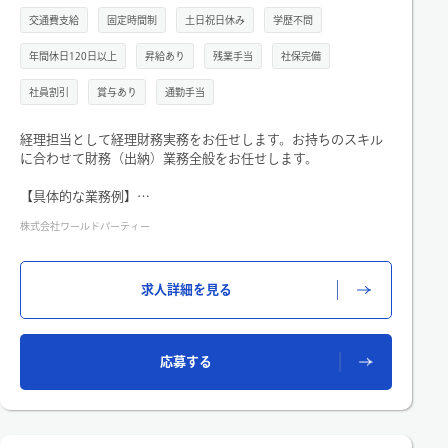
交通費支給
固定時間制
土日祝日休み
学歴不問
年間休日120日以上
昇給あり
残業手当
社保完備
社員割引
賞与あり
通勤手当
経理担当として経理財務実務をお任せします。お持ちのスキル
に合わせて財務（出納）業務全般をお任せします。
【具体的な業務例】
ご経験に応じて以下内容のような業務をお任せしていきます。
株式会社ワールドパーティー
・釣り銭準備・売上現金回収管理業務・経費精算業務
・振込支払管理業務・与信管理業務
・現金実査・資金繰表等資料作成の補助業務・上記業務に係る
求人詳細を見る
付帯業務
◎2026年秋頃になんばへ移転予定です。
◎月初と月末は、精算や振込業務の締切の関係で業務が集中し
やすく、月次残業時間は20時間を想定しています。
応募する
繁忙期以外は定時退社ができ、メリハリをつけて働ける環境
です。