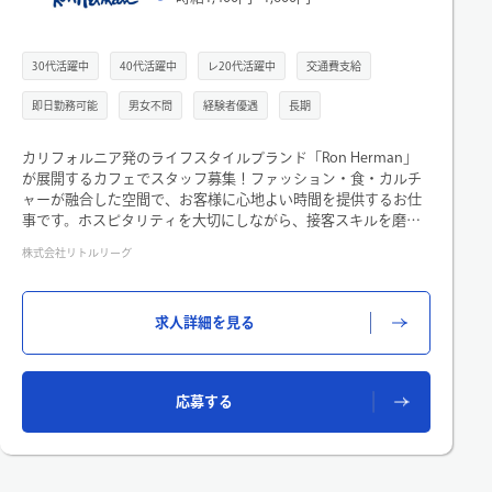
年収
30代活躍中
40代活躍中
レ20代活躍中
交通費支給
職種
即日勤務可能
男女不問
経験者優遇
長期
こだわり検索
カリフォルニア発のライフスタイルブランド「Ron Herman」
が展開するカフェでスタッフ募集！ファッション・食・カルチ
ャーが融合した空間で、お客様に心地よい時間を提供するお仕
事です。ホスピタリティを大切にしながら、接客スキルを磨き
たい方におすすめです。
株式会社リトルリーグ
《ロンハーマンが運営するRon Herman cafe 豊洲店にて、ホー
ル業務をご担当いただきます》
・お客様オーダー取り
閉じる
求人詳細を見る
・レジ対応
・カトラリーセッティング
・清掃など…
応募する