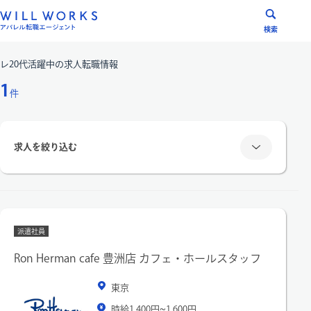
コ
ン
検索
テ
ン
レ20代活躍中
の求人転職情報
ツ
1
件
へ
ス
キ
求人を絞り込む
ッ
プ
雇用形態
派遣社員
正社員
派遣社員
Ron Herman cafe 豊洲店 カフェ・ホールスタッフ
エリア
東京
時給1,400円~1,600円