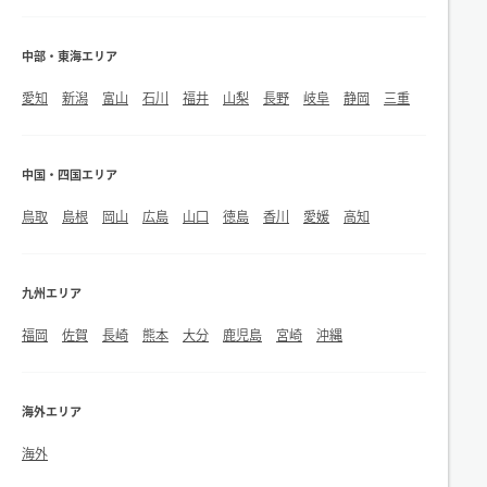
中部・東海エリア
愛知
新潟
富山
石川
福井
山梨
長野
岐阜
静岡
三重
中国・四国エリア
鳥取
島根
岡山
広島
山口
徳島
香川
愛媛
高知
九州エリア
福岡
佐賀
長崎
熊本
大分
鹿児島
宮崎
沖縄
海外エリア
海外