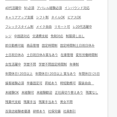
40代活躍中
N1必須
アパレル経験必須
インバウンド対応
キャリアアップ支援
シフト制
ネイルOK
ピアスOK
フレックスタイム制
メイク自由
リモート可
レ20代活躍中
レジ
中国語対応
交通費支給
免税対応
制服貸し出し
即日勤務可能
商品管理
固定時間制
固定時間制土日祝日休み
土日祝日休み
土日祝日休み賞与あり
在庫管理
変形労働時間制
女性活躍中
学歴不問
学歴不問固定時間制
年俸制
年間休日120日以上
年間休日120日以上 賞与あり
年間休日125日
接客経験必須
早番固定可
昇給あり
時短勤務可
服装自由
未経験OK
未経験可
未経験歓迎
正社員切り替えあり
残業なし
残業代支給
残業手当
残業手当あり
男女不問
百貨店経験者優遇
研修あり
社保完備
社員割引