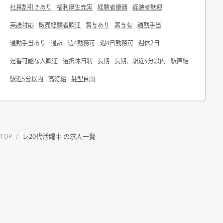
社員割引きあり
福利厚生充実
経験者優遇
経験者歓迎
英語対応
販売経験者歓迎
賞与あり
賞与有
通勤手当
通勤手当あり
通訳
週4勤務可
週4日勤務可
週休2日
遅番可能な人歓迎
選択休日制
長期
長期，駅近5分以内
駅直結
駅近5分以内
高時給
髪型自由
TOP
/
レ20代活躍中 の求人一覧