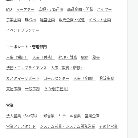
MD
マーケター
広報・SNS運用
商品企画・開発
バイヤー
事業企画
BizDev
経営企画
販売企画・促進
イベント企画
イベントプランナー
コーポレート・管理部門
人事（採用）
人事（労務）
経理・財務
総務
秘書
法務・コンプライアンス
人事（教育・研修）
カスタマーサポート
コールセンター
人事（企画）
物流事務
貿易事務
一般事務
その他(事務系)
営業
法人営業（SaaS系）
卸営業
リテール営業
営業企画
営業アシスタント
システム営業・システム開発営業
その他営業