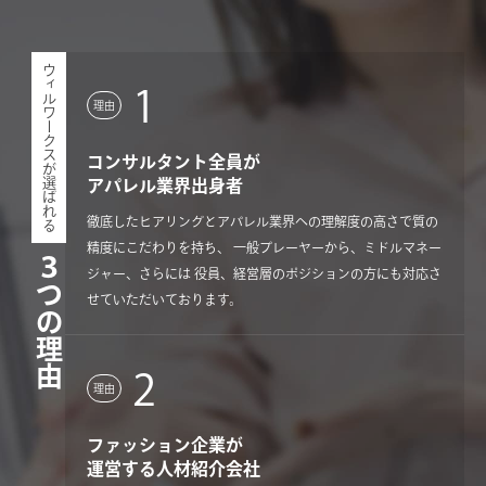
年収
ウィルワークスが選ばれる
職種
1
理由
こだわり検索
コンサルタント全員が
アパレル業界出身者
徹底したヒアリングとアパレル業界への理解度の高さで質の
精度にこだわりを持ち、 一般プレーヤーから、ミドルマネー
３つの理由
ジャー、さらには 役員、経営層のポジションの方にも対応さ
せていただいております。
閉じる
2
理由
ファッション企業が
運営する人材紹介会社