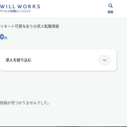
コ
ン
検索
テ
ン
リモート可賞与あり
の求人転職情報
ツ
0
件
へ
ス
キ
求人を絞り込む
ッ
プ
雇用形態
正社員
派遣社員
投稿が見つかりませんでした。
エリア