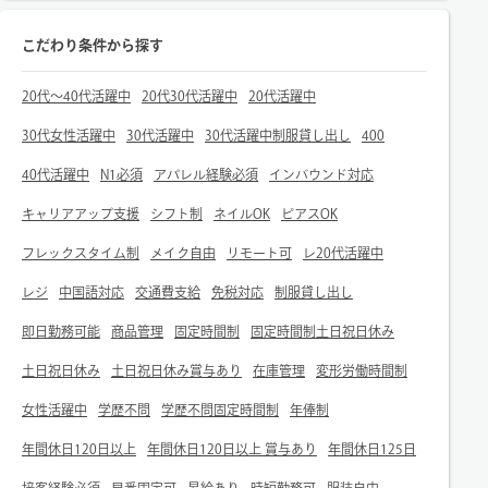
こだわり条件から探す
20代～40代活躍中
20代30代活躍中
20代活躍中
30代女性活躍中
30代活躍中
30代活躍中制服貸し出し
400
40代活躍中
N1必須
アパレル経験必須
インバウンド対応
キャリアアップ支援
シフト制
ネイルOK
ピアスOK
フレックスタイム制
メイク自由
リモート可
レ20代活躍中
レジ
中国語対応
交通費支給
免税対応
制服貸し出し
即日勤務可能
商品管理
固定時間制
固定時間制土日祝日休み
土日祝日休み
土日祝日休み賞与あり
在庫管理
変形労働時間制
女性活躍中
学歴不問
学歴不問固定時間制
年俸制
年間休日120日以上
年間休日120日以上 賞与あり
年間休日125日
接客経験必須
早番固定可
昇給あり
時短勤務可
服装自由