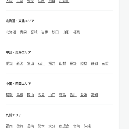
大阪
京都
奈良
兵庫
滋賀
和歌山
北海道・東北エリア
北海道
青森
宮城
岩手
秋田
山形
福島
中部・東海エリア
愛知
新潟
富山
石川
福井
山梨
長野
岐阜
静岡
三重
中国・四国エリア
鳥取
島根
岡山
広島
山口
徳島
香川
愛媛
高知
九州エリア
福岡
佐賀
長崎
熊本
大分
鹿児島
宮崎
沖縄