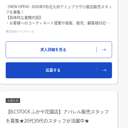
《NEW OPEN》2026年9月北九州アミュプラザ小倉店販売スタッ
フを募集！
【具体的な業務内容】
・お客様へのコーディネート提案や接客、販売、顧客様対応
・店内レイアウト、ディスプレイ作成、ストック整理
株式会社ベイクルーズ
・スタイリングスナップ撮影、ブログ作成
・納品、検品、出荷業務、電話対応など
求人詳細を見る
応募する
派遣社員
【B.CSTOCK ふかや花園店】アパレル販売スタッフ
を募集★20代30代のスタッフが活躍中★