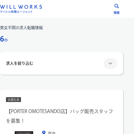
コ
ン
検索
テ
ン
男女不問
の求人転職情報
ツ
6
件
へ
ス
キ
求人を絞り込む
ッ
プ
雇用形態
派遣社員
正社員
派遣社員
【PORTER OMOTESANDO店】バッグ販売スタッフ
を募集！
エリア
東京