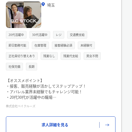
埼玉
20代活躍中
30代活躍中
レジ
交通費支給
即日勤務可能
在庫管理
接客経験必須
未経験可
正社員切り替えあり
残業なし
残業代支給
男女不問
社保完備
長期
【オススメポイント】
・接客、販売経験が活かしてステップアップ！
・アパレル業界未経験でもチャレンジ可能！
・20代30代が活躍中の職場
・週5、フルタイムで安定就業
株式会社ベイクルーズ
・ベイクルーズのブランドで社員割引の利用が可能
・社員登用あり
求人詳細を見る
【お仕事内容】
・お客様へのコーディネート提案や接客、販売、顧客様対応