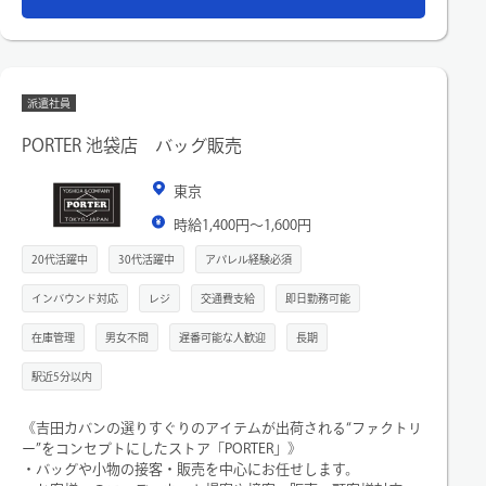
同世代のスタッフが多く、相談しやすい雰囲気の職場です。
【具体的な業務内容】
・お客様へのコーディネート提案や接客、販売、顧客様対応
・店内レイアウト、ディスプレイ作成、ストック整理
派遣社員
・スタイリングスナップ撮影、ブログ作成
・納品、検品、出荷業務、電話対応など
PORTER 池袋店 バッグ販売
東京
時給1,400円～1,600円
20代活躍中
30代活躍中
アパレル経験必須
インバウンド対応
レジ
交通費支給
即日勤務可能
在庫管理
男女不問
遅番可能な人歓迎
長期
駅近5分以内
《吉田カバンの選りすぐりのアイテムが出荷される“ファクトリ
ー”をコンセプトにしたストア「PORTER」》
・バッグや小物の接客・販売を中心にお任せします。