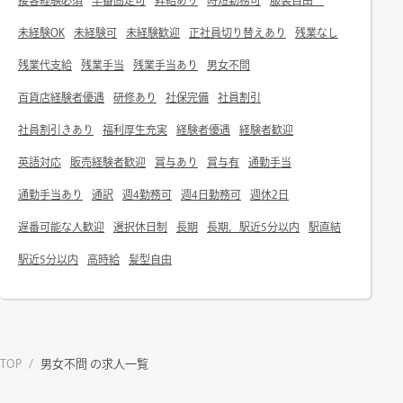
未経験OK
未経験可
未経験歓迎
正社員切り替えあり
残業なし
残業代支給
残業手当
残業手当あり
男女不問
百貨店経験者優遇
研修あり
社保完備
社員割引
社員割引きあり
福利厚生充実
経験者優遇
経験者歓迎
英語対応
販売経験者歓迎
賞与あり
賞与有
通勤手当
通勤手当あり
通訳
週4勤務可
週4日勤務可
週休2日
遅番可能な人歓迎
選択休日制
長期
長期，駅近5分以内
駅直結
駅近5分以内
高時給
髪型自由
TOP
/
男女不問 の求人一覧