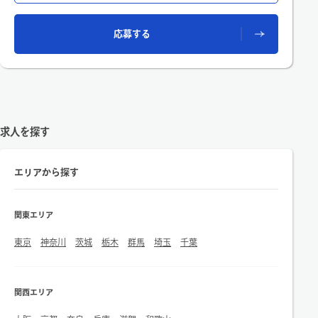
・店内レイアウト、ディスプレイ作成、ストック整理
・スタイリングスナップ撮影、ブログ作成
応募する
・納品、検品、出荷業務、電話対応など
求人を探す
エリアから探す
関東エリア
東京
神奈川
茨城
栃木
群馬
埼玉
千葉
関西エリア