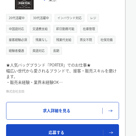
年収
20代活躍中
30代活躍中
インバウンド対応
レジ
職種
中国語対応
交通費支給
即日勤務可能
在庫管理
接客経験必須
残業なし
残業代支給
男女不問
社保完備
こだわり検索
経験者優遇
英語対応
長期
★人気バッグブランド「PORTER」でのお仕事★
幅広い世代から愛されるブランドで、接客・販売スキルを磨け
ます。
・販売未経験・業界未経験OK
閉じる
アパレルや雑貨販売の経験を活かせるほか、未経験からのチャ
株式会社吉田
レンジも歓迎します。
・制服貸与あり
勤務時の服装に悩むことなく、安心してお仕事をスタートでき
求人詳細を見る
ます。
・バッグやファッションが好きな方におすすめ
お客様にぴったりの商品をご提案するやりがいのあるお仕事で
す。
応募する
・20代・30代スタッフ活躍中