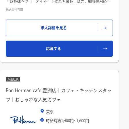
・お客様へのコーディネート提案や接客、販売、顧客様対応
・店内レイアウト、ディスプレイ作成、ストック整理
株式会社吉田
・スタイリングスナップ撮影、ブログ作成
・納品、検品、出荷業務、電話対応など
求人詳細を見る
応募する
派遣社員
Ron Herman cafe 豊洲店｜カフェ・キッチンスタッ
フ｜おしゃれな人気カフェ
東京
時給時給1,400円~1,600円