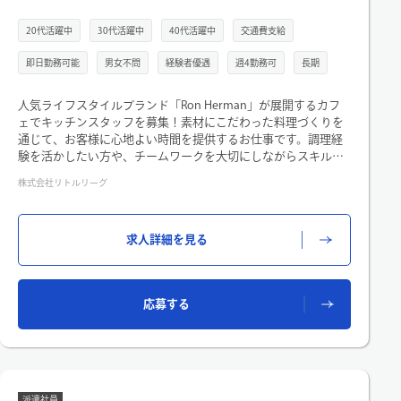
20代活躍中
30代活躍中
40代活躍中
交通費支給
即日勤務可能
男女不問
経験者優遇
週4勤務可
長期
人気ライフスタイルブランド「Ron Herman」が展開するカフ
ェでキッチンスタッフを募集！素材にこだわった料理づくりを
通じて、お客様に心地よい時間を提供するお仕事です。調理経
験を活かしたい方や、チームワークを大切にしながらスキルア
ップしたい方を歓迎します。
株式会社リトルリーグ
《Ron Herman cafe 豊洲店のキッチンでの業務をご担当いただ
きます》
・飲食店でのキッチンにて調理の経験必須
求人詳細を見る
・調理、仕込み全般をお任せいたします
・清掃
・業況によっては接客対応など…
応募する
派遣社員