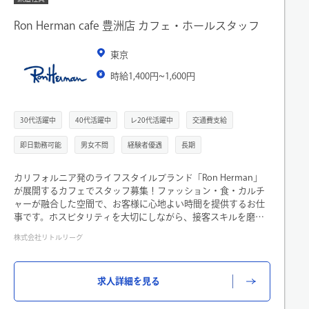
Ron Herman cafe 豊洲店 カフェ・ホールスタッフ
東京
時給1,400円~1,600円
30代活躍中
40代活躍中
レ20代活躍中
交通費支給
即日勤務可能
男女不問
経験者優遇
長期
カリフォルニア発のライフスタイルブランド「Ron Herman」
が展開するカフェでスタッフ募集！ファッション・食・カルチ
ャーが融合した空間で、お客様に心地よい時間を提供するお仕
事です。ホスピタリティを大切にしながら、接客スキルを磨き
たい方におすすめです。
株式会社リトルリーグ
《ロンハーマンが運営するRon Herman cafe 豊洲店にて、ホー
ル業務をご担当いただきます》
・お客様オーダー取り
求人詳細を見る
・レジ対応
・カトラリーセッティング
・清掃など…