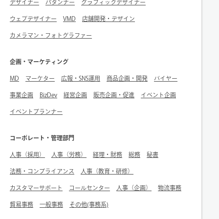
デザイナー
パタンナー
グラフィックデザイナー
ウェブデザイナー
VMD
店舗開発・デザイン
カメラマン・フォトグラファー
企画・マーケティング
MD
マーケター
広報・SNS運用
商品企画・開発
バイヤー
事業企画
BizDev
経営企画
販売企画・促進
イベント企画
イベントプランナー
コーポレート・管理部門
人事（採用）
人事（労務）
経理・財務
総務
秘書
法務・コンプライアンス
人事（教育・研修）
カスタマーサポート
コールセンター
人事（企画）
物流事務
貿易事務
一般事務
その他(事務系)