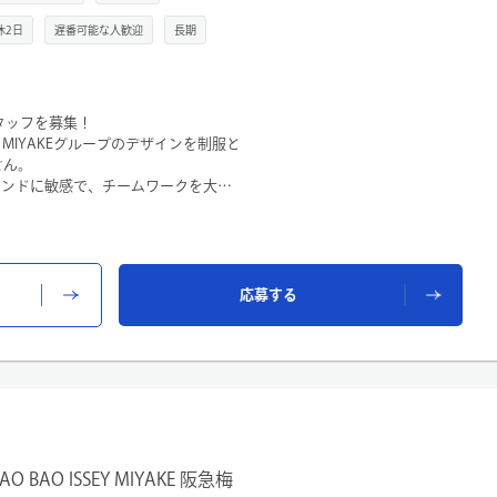
休2日
遅番可能な人歓迎
長期
売スタッフを募集！
 MIYAKEグループのデザインを制服と
せん。
トレンドに敏感で、チームワークを大切
性を尊重し合える風通しの良い職場で
クな三角形のピースが生み出す唯一無
指名買い」される圧倒的なブランド力
応募する
をスタッフ間で分担して行います。
接客、販売、顧客様対応
成、ストック整理
グ作成
など
AO ISSEY MIYAKE 阪急梅