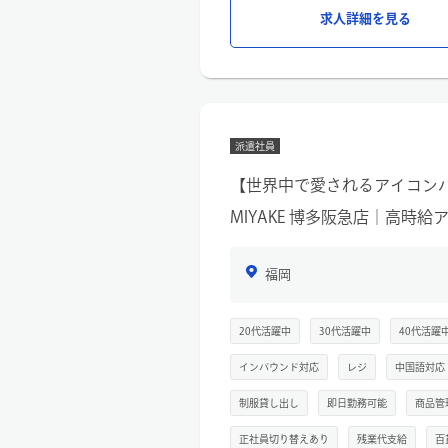
があります。
求人詳細を見る
【仕事内容】
接客・販売を中心に、店舗付随業務
・お客様へのコーディネート提案や
・店内レイアウト、ディスプレイ作
・スタイリングスナップ撮影、ブロ
派遣社員
・納品、検品、出荷業務、電話対応 
【世界中で愛されるアイコンバッグ】
MIYAKE 博多阪急店｜高時
福岡
20代活躍中
30代活躍中
40代活躍
インバウンド対応
レジ
中国語対応
制服貸し出し
即日勤務可能
商品管
正社員切り替えあり
残業代支給
百