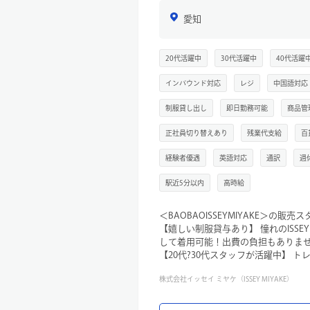
愛知
20代活躍中
30代活躍中
40代活躍
インバウンド対応
レジ
中国語対応
制服貸し出し
即日勤務可能
商品管
正社員切り替えあり
残業代支給
百
経験者優遇
英語対応
通訳
週
駅近5分以内
高時給
＜BAOBAOISSEYMIYAKE＞の販
【嬉しい制服貸与あり】 憧れのISSEY
して着用可能！出費の負担もありま
【20代?30代スタッフが活躍中】 
にするスタッフが在籍。お互いの個
株式会社イッセイ ミヤケ（ISSEY MIYAKE）
す。
【圧倒的な知名度と商品力】 ユニー
二のバッグ。国内外のお客様から「