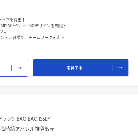
売スタッフを募集！
 MIYAKEグループのデザインを制服と
せん。
トレンドに敏感で、チームワークを大切
性を尊重し合える風通しの良い職場で
クな三角形のピースが生み出す唯一無
指名買い」される圧倒的なブランド力
応募する
をスタッフ間で分担して行います。
接客、販売、顧客様対応
成、ストック整理
グ作成
など
BAO BAO ISSEY
店｜高時給アパレル雑貨販売