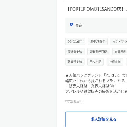
【PORTER OMOTESAND
東京
20代活躍中
30代活躍中
インバウ
交通費支給
即日勤務可能
在庫管理
残業代支給
男女不問
社保完備
★人気バッグブランド「PORTER」
幅広い世代から愛されるブランドで
・販売未経験・業界未経験OK
アパレルや雑貨販売の経験を活かせ
迎します。
株式会社吉田
・制服貸与あり
勤務時の服装に悩むことなく、安心
・バッグやファッションが好きな方
お客様にぴったりの商品をご提案す
求人詳細を見る
・20代・30代スタッフ活躍中