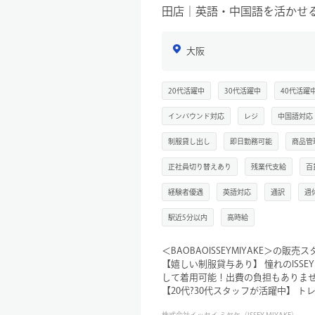
・制服支給あり
田店｜英語・中国語を活かせ
・協力して店舗を運営するサポート
・百貨店での勤務経験者優遇
・英語、中国語を活かせる職場
大阪
20代活躍中
30代活躍中
40代活躍
インバウンド対応
レジ
中国語対応
制服貸し出し
即日勤務可能
商品管
正社員切り替えあり
残業代支給
百
経験者優遇
英語対応
通訳
週
駅近5分以内
高時給
＜BAOBAOISSEYMIYAKE＞の販
【嬉しい制服貸与あり】 憧れのISSEY
して着用可能！出費の負担もありま
【20代?30代スタッフが活躍中】 
にするスタッフが在籍。お互いの個