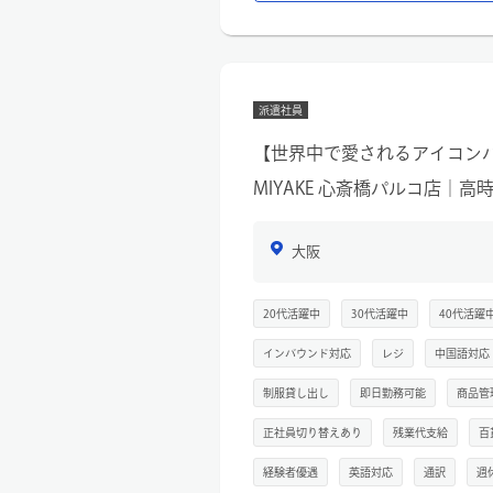
同世代のスタッフが多く、相談しや
【具体的な業務内容】
・お客様へのコーディネート提案や
・店内レイアウト、ディスプレイ作
派遣社員
・スタイリングスナップ撮影、ブロ
・納品、検品、出荷業務、電話対応
【世界中で愛されるアイコンバッグ】
MIYAKE 心斎橋パルコ店｜
大阪
20代活躍中
30代活躍中
40代活躍
インバウンド対応
レジ
中国語対応
制服貸し出し
即日勤務可能
商品管
正社員切り替えあり
残業代支給
百
経験者優遇
英語対応
通訳
週