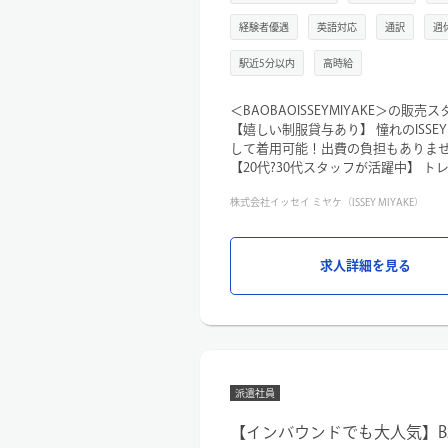
経験者優遇
英語対応
通訳
週
駅近5分以内
高時給
＜BAOBAOISSEYMIYAKE＞の販
【嬉しい制服貸与あり】 憧れのISSEY
して着用可能！出費の負担もありま
【20代?30代スタッフが活躍中】 
にするスタッフが在籍。お互いの個
株式会社イッセイ ミヤケ（ISSEY MIYAKE）
す。
【圧倒的な知名度と商品力】 ユニー
二のバッグ。国内外のお客様から「
があります。
求人詳細を見る
【仕事内容】
接客・販売を中心に、店舗付随業務
・お客様へのコーディネート提案や
・店内レイアウト、ディスプレイ作
・スタイリングスナップ撮影、ブロ
派遣社員
・納品、検品、出荷業務、電話対応 
【インバウンドでも大人気】BAO B
【オススメポイント】