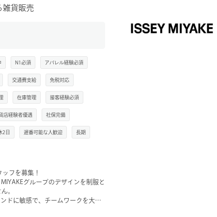
る雑貨販売
体制が整った環境
中
N1必須
アパレル経験必須
交通費支給
免税対応
理
在庫管理
接客経験必須
貨店経験者優遇
社保完備
休2日
遅番可能な人歓迎
長期
売スタッフを募集！
 MIYAKEグループのデザインを制服と
せん。
トレンドに敏感で、チームワークを大切
性を尊重し合える風通しの良い職場で