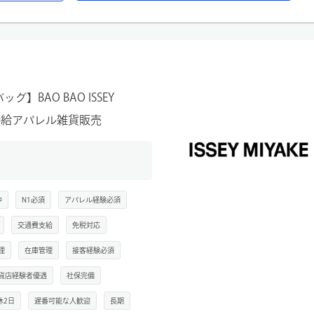
すい雰囲気の職場です。
接客、販売、顧客様対応
成、ストック整理
グ作成
など
BAO BAO ISSEY
高時給アパレル雑貨販売
中
N1必須
アパレル経験必須
交通費支給
免税対応
理
在庫管理
接客経験必須
貨店経験者優遇
社保完備
休2日
遅番可能な人歓迎
長期