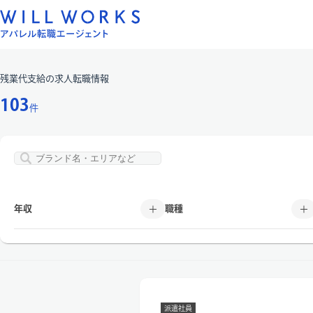
コ
ン
テ
ン
残業代支給
の求人転職情報
ツ
へ
103
件
ス
キ
ッ
プ
年収
職種
派遣社員