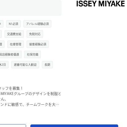
中
N1必須
アパレル経験必須
交通費支給
免税対応
理
在庫管理
接客経験必須
貨店経験者優遇
社保完備
休2日
遅番可能な人歓迎
長期
売スタッフを募集！
 MIYAKEグループのデザインを制服と
せん。
トレンドに敏感で、チームワークを大切
性を尊重し合える風通しの良い職場で
クな三角形のピースが生み出す唯一無
指名買い」される圧倒的なブランド力