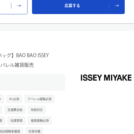
応募する
をスタッフ間で分担して行います。
接客、販売、顧客様対応
成、ストック整理
グ作成
など
BAO BAO ISSEY
給アパレル雑貨販売
中
N1必須
アパレル経験必須
交通費支給
免税対応
理
在庫管理
接客経験必須
貨店経験者優遇
社保完備