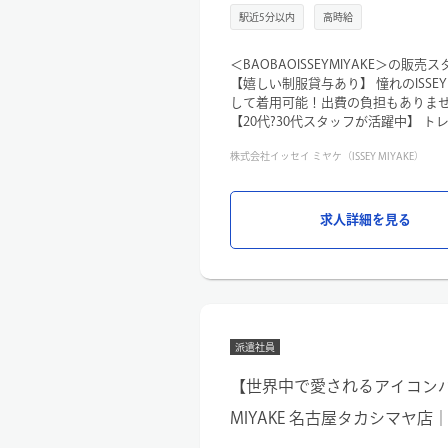
駅近5分以内
高時給
＜BAOBAOISSEYMIYAKE＞の販
【嬉しい制服貸与あり】 憧れのISSEY
して着用可能！出費の負担もありま
【20代?30代スタッフが活躍中】 
にするスタッフが在籍。お互いの個
株式会社イッセイ ミヤケ（ISSEY MIYAKE）
す。
【圧倒的な知名度と商品力】 ユニー
二のバッグ。国内外のお客様から「
があります。
求人詳細を見る
【仕事内容】
接客・販売を中心に、店舗付随業務
・お客様へのコーディネート提案や
・店内レイアウト、ディスプレイ作
・スタイリングスナップ撮影、ブロ
派遣社員
・納品、検品、出荷業務、電話対応 
【世界中で愛されるアイコンバッグ】
MIYAKE 名古屋タカシマヤ