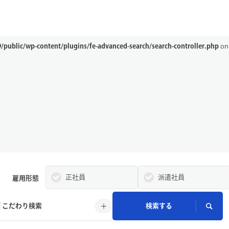
249/public/wp-content/plugins/fe-advanced-search/search-controller.ph
public/wp-content/plugins/fe-advanced-search/search-controller.php
on 
正社員
派遣社員
雇用形態
こだわり検索