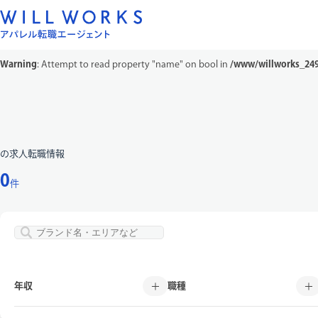
Warning
: Attempt to read property "taxonomy" on null in
/www/willworks_
Warning
: Attempt to read property "name" on bool in
/www/willworks_249/
コ
ン
テ
ン
の求人転職情報
ツ
へ
0
件
ス
キ
ッ
プ
年収
職種