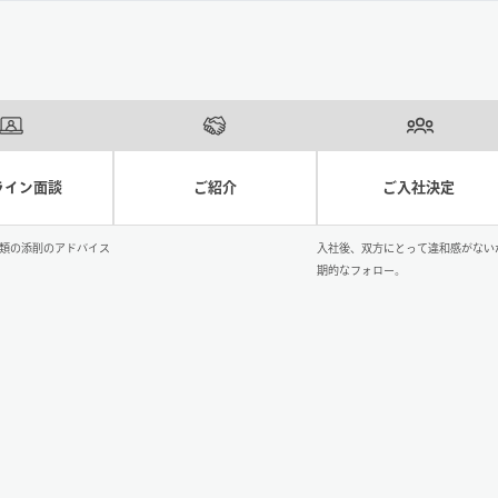
ライン面談
ご紹介
ご入社決定
類の添削のアドバイス
入社後、双方にとって違和感がない
期的なフォロー。