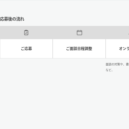
応募後の流れ
ご応募
ご面談日程調整
オン
面談の対策や、書
など。