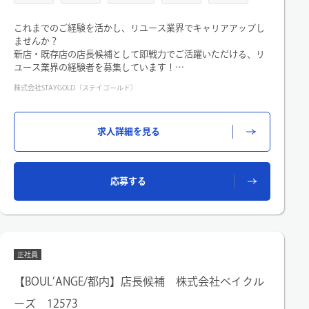
これまでのご経験を活かし、リユース業界でキャリアアップし
ませんか？
新店・既存店の店長候補として即戦力でご活躍いただける、リ
ユース業界の経験者を募集しています！
事務的に査定・買取するのではなく、お客様の想いをお伺いす
株式会社STAYGOLD（ステイゴールド）
る対話重視型のバイヤーです！
＜具体的な業務内容＞
お客様が店舗にお持ち込みいただいたお品物を査定┗お品物を
求人詳細を見る
写真撮影し、本部の専門部署に確認
▼
査定価格を踏まえた価格の提案・交渉
▼
応募する
成約後の商品情報を入力してお品物を倉庫へ発送
店舗、エリア、組織全体で協力して予算達成を目指すため、チ
ームワークを大事にし力を発揮してくれる人材を募集します！
＜変更の範囲＞適性に応じて、社内の業務全般
正社員
【BOUL’ANGE/都内】店長候補 株式会社ベイクル
ーズ 12573