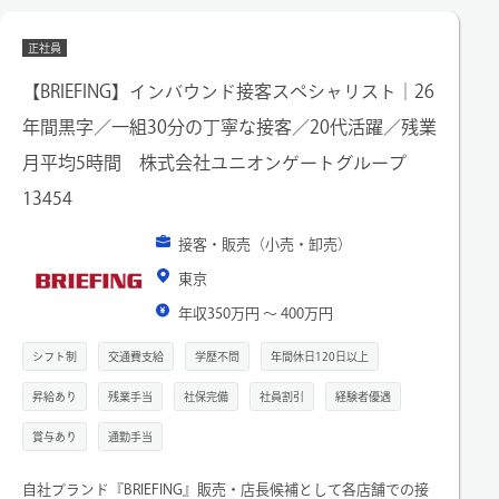
■店舗、エリア、組織全体で協力して予算達成を目指すため、
サポートしあう文化が根付いています。店舗メンバーだけでな
正社員
く、常にオンラインを通して全国のバイヤーや本社査定員と連
携しています！
【BRIEFING】インバウンド接客スペシャリスト｜26
■完全反響型のため、飛び込み営業などは無く落ち着いて商談
年間黒字／一組30分の丁寧な接客／20代活躍／残業
に取り組むことができます。
月平均5時間 株式会社ユニオンゲートグループ
13454
接客・販売（小売・卸売）
東京
年収350万円 〜 400万円
シフト制
交通費支給
学歴不問
年間休日120日以上
昇給あり
残業手当
社保完備
社員割引
経験者優遇
賞与あり
通勤手当
自社ブランド『BRIEFING』販売・店長候補として各店舗での接