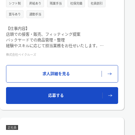
シフト制
昇給あり
残業手当
社保完備
社員割引
BOUL'ANGE（ブール アンジュ)は､2017年に誕生した、世界中
から厳選した小麦粉と旬の素材を掛け合わせ､日常に彩りをもた
賞与あり
通勤手当
らすパンを提案するベイクルーズ初のベーカリーショップで
す。
1日に1,000個を売り上げる人気NO.1の｢クロワッサン｣は国産バ
【仕事内容】
ターが香るしっとりとした生地と厚めのパリっとした層が特徴
店頭での接客・販売、フィッティング提案
です。季節ごとに出る季節限定のパンも多く、ヒルナンデスや
バックヤードでの商品管理・整理
目覚ましテレビなどテレビ取材も多く受けている人気ベーカリ
経験やスキルに応じて担当業務をお任せいたします。
ーです！
株式会社ベイクルーズ
今回関西に初出店！続々と新店をOPENしている、急成長中のブ
ランドです。
求人詳細を見る
応募する
正社員