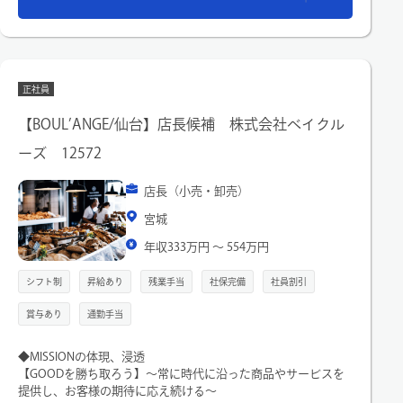
正社員
【BOUL’ANGE/仙台】店長候補 株式会社ベイクル
ーズ 12572
店長（小売・卸売）
宮城
年収333万円 〜 554万円
シフト制
昇給あり
残業手当
社保完備
社員割引
賞与あり
通勤手当
◆MISSIONの体現、浸透
【GOODを勝ち取ろう】～常に時代に沿った商品やサービスを
提供し、お客様の期待に応え続ける～