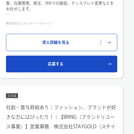
客、在庫管理、発注、SNSでの販促、ディスプレイ変更などを
お任せします。
価値ある商品を扱い、じっくりお客様に向き合える環境で働き
株式会社ユニオンゲートグループ
ませんか？
業務効率化のアイデアや、福利厚生、顧客目線に立った提案な
どは大歓迎です！
求人詳細を見る
ぜひ積極的に発信してください。
◆『BRIEFING』とは
応募する
ミリタリー由来の「耐久性のある機能美」が特徴。バッグを中
心にゴルフウェアやアウトドア用品など、幅広いラインナップ
があります。単価が高く、富裕層のお客様が多いことが特徴。
シーンを問わないミニマルなデザインが男女、年齢を問わず愛
され、長年のリピーター様も多くいらっしゃいます。
正社員
◆マニュアルはなし。お客様に寄り添う接客ができます
社割・賞与昇給あり｜ファッション、ブランドが好
高額な商材だからこそ、店舗でスタッフに話を聞いて商品を購
きな方にはぴったり！｜【BRING（ブランドリユー
入する方が多いです。
そのため、お持ちの鞄や生活スタイルまでヒアリングし、「お
ス事業）】営業事務 株式会社STAYGOLD（ステイ
鞄の中身を移してみませんか？」とその場で使用感を体験して
もらうことも。結果的に一組当たりの接客時間は30分～1時間以