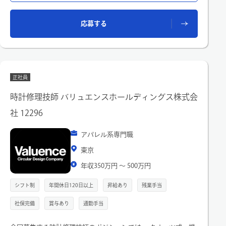
認、精度不良がないか等の確認）・国内外対応（楽天,EC,YS,ラ
クマ,ヤフオク,ｸﾛﾉ,ebay,VC,Q10）・その他処理（売上計上、
応募する
LINE配信など）
■お客様からの問い合わせ対応
・7割：商品に関するもの（付属品と有無、状態、保証の確
認）・3割：その他(決済、日付指定、キャンセル等)
※メールは1日15件前後／電話は多くて1日15件～20件程度で
す。※1日2名～4名で対応します。
正社員
サイト更新等により対応方法の変更やイレギュラー対応がある
ため、
時計修理技師 バリュエンスホールディングス株式会
◎変化に順応できる方◎イレギュラーに落ち着いて対応できる
社 12296
方◎マルチタスクに対応できる方
に適した業務環境です。
(変更の範囲)会社内での全ての業務
アパレル系専門職
東京
年収350万円 〜 500万円
シフト制
年間休日120日以上
昇給あり
残業手当
社保完備
賞与あり
通勤手当