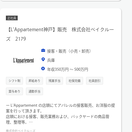
正社員
【L’Appartement神戸】販売 株式会社ベイクルー
ズ 2179
接客・販売（小売・卸売）
兵庫
年収350万円 〜 500万円
シフト制
昇給あり
残業手当
社保完備
社員割引
賞与あり
通勤手当
ー L'Appartement の店頭にてアパレルの接客販売、お洋服の提
案を行って頂きます。
店頭における接客、販売業務および、バックヤードの商品管
理、整理等。
また、経験とスキルおよび、店舗環境に応じて役割担当を命じ
株式会社ベイクルーズ