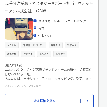
EC受発注業務・カスタマーサポート担当 ウォッチ
ニアン株式会社 12308
カスタマーサポート/コールセンター
東京
年収377万円 〜
シフト制
年間休日120日以上
昇給あり
残業手当
社保完備
社員割引
賞与あり
通勤手当
(雇入れ直後)
エルメスやグッチなど高級ブランドアイテムの新中古品販売を
行なっている当社。
あなたには、自社サイト、Yahoo！ショッピング、楽天、海外
サイトなどのECサイトの運営をお任せします。
ウォッチニアングループ株式会社
【具体的には】
■受注管理や商品の発送
国内・海外の受注対応から発送梱包までを行います。
求人詳細を見る
・ECから注文の入った商品を店舗から回収するための連絡業
務・発送前の検品／梱包発送（入庫、商品とEC掲載情報との確