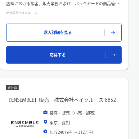
店頭における接客、販売業務および、バックヤードの商品管
理、整理等。
株式会社ベイクルーズ
また、経験とスキルおよび、店舗環境に応じて役割担当を命じ
ることもあります。
〇Spick&Span(スピックアンドスパン)
求人詳細を見る
Charming Days 新しいことにワクワクしたり、遊び心を利かせ
たり。
それが私らしいスタンダード。一瞬の素敵なかけらを集めた
ら、単調な日々もハッピーな笑顔に染まっていく。
応募する
私の描くいつもの日常が、やがてとびきりチャーミングになる
ように。
正社員
【ENSEMBLE】販売 株式会社ベイクルーズ 8852
接客・販売（小売・卸売）
東京、愛知
年収240万円 〜 312万円