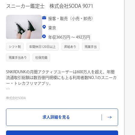
な事業を展開。現在では50を超えるブランド、海外も含め約
スニーカー鑑定士 株式会社SODA 9071
490店舗を展開。2016年には売上規模1000億を突破し、取引先
は大手商社が占めております。
接客・販売（小売・卸売）
★勝ち残るアパレル企業
2020年8月期のベイクルーズ EC部門の売上高は500億円を突
東京
破。510億円の売上のうち、自社ECによる売上は390億円で77％
年収366万円 〜 492万円
を占めます。これはアパレル企業トップランクのEC売上です。
以前からECは強化しておりましたが、コロナの影響もあり、更
シフト制
年間休日120日以上
昇給あり
残業手当
に注力し、直近3年では1.9倍の成長を遂げ（企業売上高は1240
億円）年々売上を伸ばしております。
残業手当あり
社保完備
★社員を大切にする企業！
「JOY FOR CREATION! JOY FOR CHALLENGE! まずは考えよう、
SNKRDUNKの月間アクティブユーザーは600万人を超え、年間
創造していこう。そして、日々チャレンジしていこう。」とい
流通取引総額は数百億円規模にも上る利用者数NO.1のスニーカ
う行動指針があります。これはお客様のみならず、人生を共に
ー・トレカフリマアプリ。
するパートナー（従業員）にも向けた大切な約束事です。ベイ
クルーズグループを支えるすべての方々が、新しい創造を愉し
スニダンの真贋鑑定精度は99.96％ー。
み、人生を存分に楽しんで欲しいという会社の想いが込められ
株式会社SODA
偽造品の流通を防ぎ、安心して正規品が購入できる場所として
ております。
お客様にスニダンをご利用いただけるよう、入荷する全てのス
★研修制度が充実！キャリアパスが広がる！
ニーカーの真贋鑑定を行っています。
入社研修、新人フォロー研修、接客スキル研修など、貴方様が
求人詳細を見る
安心して成長していけるよう研修制度が充実しています。また
■業務内容
努力とやる気で様々なことにチャレンジできる環境が整ってい
・スニーカー本体の鑑定
ます。ゆくゆくは異動希望制度も利用してMD、バイヤー、プレ
内タグ