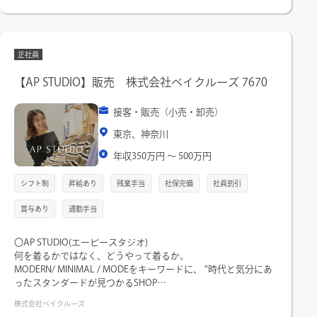
正社員
【AP STUDIO】販売 株式会社ベイクルーズ 7670
接客・販売（小売・卸売）
東京、神奈川
年収350万円 〜 500万円
シフト制
昇給あり
残業手当
社保完備
社員割引
賞与あり
通勤手当
〇AP STUDIO(エーピースタジオ)
何を着るかではなく、どうやって着るか。
MODERN/ MINIMAL / MODEをキーワードに、 "時代と気分にあ
ったスタンダードが見つかるSHOP
株式会社ベイクルーズ
ー AP STUDIO の店頭にてアパレルの接客販売、お洋服の提案を