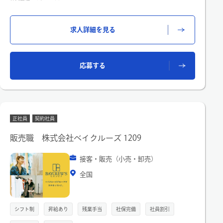
ることがあります。
〇 L'Appartement(アパルトモン)
TIMELESS ELEGANCE 自分を知る大人の為のセレクトショップ
求人詳細を見る
＊こんな方大歓迎です！
「ベイクルーズグループ、L'Appartementのお洋服が大好きな
方」「人と接することが好きな、笑顔が素敵な方」
応募する
「接客業のアルバイト経験がある方」「お洋服の知識はないけ
れど、アパレルにチャレンジしてみたい方」
正社員
契約社員
販売職 株式会社ベイクルーズ 1209
接客・販売（小売・卸売）
全国
シフト制
昇給あり
残業手当
社保完備
社員割引