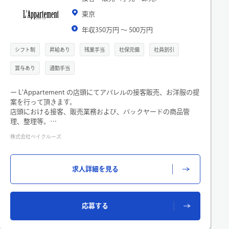
東京
年収350万円 〜 500万円
シフト制
昇給あり
残業手当
社保完備
社員割引
賞与あり
通勤手当
ー L'Appartement の店頭にてアパレルの接客販売、お洋服の提
案を行って頂きます。
店頭における接客、販売業務および、バックヤードの商品管
理、整理等。
また、経験とスキルおよび、店舗環境に応じて役割担当を命じ
株式会社ベイクルーズ
ることがあります。
〇 L'Appartement(アパルトモン)
TIMELESS ELEGANCE 自分を知る大人の為のセレクトショップ
求人詳細を見る
＊こんな方大歓迎です！
「ベイクルーズグループ、L'Appartementのお洋服が大好きな
方」「人と接することが好きな、笑顔が素敵な方」
応募する
「接客業のアルバイト経験がある方」「お洋服の知識はないけ
れど、アパレルにチャレンジしてみたい方」