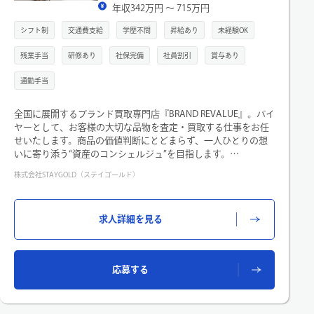
年収342万円 〜 715万円
シフト制
交通費支給
学歴不問
昇給あり
未経験OK
残業手当
研修あり
社保完備
社員割引
賞与あり
通勤手当
全国に展開するブランド買取専門店『BRAND REVALUE』。バイ
ヤーとして、お客様の大切な品物を査定・買取する仕事をお任
せいたします。商品の価値判断にとどまらず、一人ひとりの想
いに寄り添う“資産のコンシェルジュ”を目指します。
──仕事の流れ──
株式会社STAYGOLD（ステイゴールド）
▼STEP1：ご来店・ヒアリング 完全個室でお迎えし、1組30分
前後の時間をかけてヒアリング。ただの買取ではなく、お品物
の思い出や背景を伺い、売却への不安を取り除きつつ信頼を築
求人詳細を見る
きます。
▼STEP2：査定～ご成約 商品を査定、ご納得いただける価格
を提示しご成約します。商談に慣れたら本部と連携しつつ、上
限内で価格決定も担当できます。必ず先輩バイヤーがサポート
応募する
するため、未経験の方も心配はありません！
▼STEP3：事務作業～発送 成約後は、社内システム入力、梱
包、倉庫への伝票作成などを担当。難しい作業はなく、丁寧に
進めれば大丈夫です。