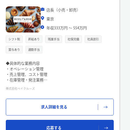
店長（小売・卸売）
東京
年収333万円 〜 554万円
シフト制
昇給あり
残業手当
社保完備
社員割引
賞与あり
通勤手当
◆具体的な業務内容
・オペレーション管理
・売上管理、コスト管理
・在庫管理・発注業務
・シフト管理
株式会社ベイクルーズ
・スタッフの採用・育成
・商品提案、イベント企画 など
※お店の運営に関わる一連の業務をお任せします。
求人詳細を見る
※現場オペレーションに入り、日々の課題発見、問題解決に取
り組んでいただきます
応募する