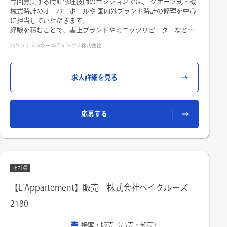
今回募集する時計修理技師のポジションでは、 クオーツ式・機
械式時計のオーバーホールや 国内外ブランド時計の修理を中心
に担当していただきます。
経験を積むことで、雲上ブランドやミニッツリピーターなど複
雑機構の修理、
バリュエンスホールディングス株式会社
アンティーク時計のパーツ製作など、さらに高度な技術に挑戦
可能です。
【任せる業務内容】
求人詳細を見る
・電池交換 ・オーバーホール ・部分修理 ・動作点検 ・外装洗
浄
応募する
正社員
【L’Appartement】販売 株式会社ベイクルーズ
2180
接客・販売（小売・卸売）