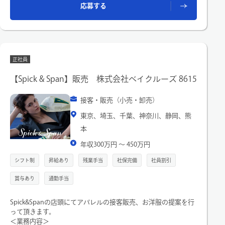
応募する
また、経験とスキルおよび、
店舗環境に応じて役割担当を命じることもあります。
＊こんな方大歓迎です！
「ベイクルーズグループ、AP STUDIO のお洋服が大好きな方」
「人と接することが好きな、笑顔が素敵な方」
正社員
「接客業のアルバイト経験がある方」
「お洋服の知識はないけれど、アパレルにチャレンジしてみた
【Spick & Span】販売 株式会社ベイクルーズ 8615
い方」
●業界屈指の大手アパレル企業で接客販売経験を積み成長でき
接客・販売（小売・卸売）
ます
●接客販売未経験の方や接客販売ベテランの方も大歓迎！
東京、埼玉、千葉、神奈川、静岡、熊
●勤続年数や雇用形態に関係なく出てきたアイディアを高く評
本
価する社風です！
年収300万円 〜 450万円
シフト制
昇給あり
残業手当
社保完備
社員割引
賞与あり
通勤手当
Spick&Spanの店頭にてアパレルの接客販売、お洋服の提案を行
って頂きます。
＜業務内容＞