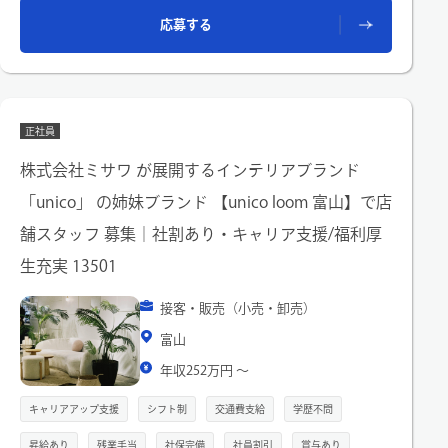
●店舗でのご経験を活かして企画やVMDなど他部門へのキャリ
応募する
アチェンジ（異動実績あり）
正社員
株式会社ミサワ が展開するインテリアブランド
「unico」 の姉妹ブランド 【unico loom 富山】で店
舗スタッフ 募集｜社割あり・キャリア支援/福利厚
生充実 13501
接客・販売（小売・卸売）
富山
年収252万円 〜
キャリアアップ支援
シフト制
交通費支給
学歴不問
昇給あり
残業手当
社保完備
社員割引
賞与あり