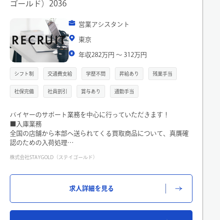
ゴールド）2036
上になることもあります。※平日10～13組、土日30～40組ほど
の方が来店。
営業アシスタント
◆年次を問わず、アイデアを活かせます
東京
年収282万円 〜 312万円
接客フローや商品陳列など、お店づくりは現場の判断に委ねて
います。
シフト制
交通費支給
学歴不問
昇給あり
残業手当
「あのコラボ商品好評だったので、もう一度企画しては？」な
ど、本社スタッフへ提案するスタッフも。
社保完備
社員割引
賞与あり
通勤手当
また、スタッフが自身のコーディネートをSNSに投稿し、商品
をPR。ぜひ「BRIEFING スタッフコーディネート」で検索して
みてください。
バイヤーのサポート業務を中心に行っていただきます！
■入庫業務
◆長年のお客様が多くいらっしゃいます
全国の店舗から本部へ送られてくる買取商品について、真贋確
修理の受付対応を通し、商品を好んでくださる長年のお客様と
認のための入荷処理
触れ合う機会もあります。
商品の受け入れ、スキャンによる検品、システムへの入荷登
株式会社STAYGOLD（ステイゴールド）
良い物を長く使いたい、修理してでもずっと使いたいという方
録、所定の場所への引き渡し
が多くご来店。（修理の受付対応のみ。修理を手掛けることは
ありません。）
■出庫業務
求人詳細を見る
真贋確認が完了した商品をECサイトに出品するため、弊社倉庫
（南千住）へ発送
商品の受け入れ、スキャンおよび梱包作業、システムへの出庫
登録、倉庫への発送手続き