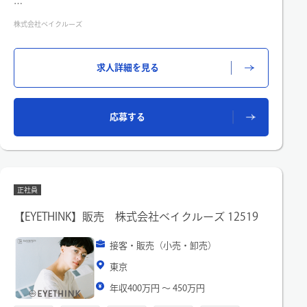
◆具体的な業務内容
株式会社ベイクルーズ
店長として下記業務をお任せ予定です。店舗運営における全般
業務をお任せいたします。
・接客/レジ/パン陳列/サンドウィッチ製造/製造補助、などのオ
求人詳細を見る
ペレーション業務
・売上管理、コスト管理
・在庫管理・発注業務
・シフト管理
応募する
・スタッフの採用・育成
・商品提案、イベント企画 など
※現場オペレーションに入り、日々の課題発見、問題解決に取
り組んでいただきます
◆入社後のステップ
正社員
入社3か月は店舗パートナーとしてオペレーションの流れや会社
ルールなどを習得。
【EYETHINK】販売 株式会社ベイクルーズ 12519
その後は、成長スピードに合わせて、店長業務（管理業務）お
任せしていく予定です。
接客・販売（小売・卸売）
入社後はOJTや本社での集合研修など、育成・バックアップ体
制がありますので、キャリアの浅い方でも心配なく、キャリア
東京
をスタートさせていただけます。
年収400万円 〜 450万円
◆ブランド紹介：BOUL'ANGE