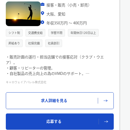
接客・販売（小売・卸売）
大阪、愛知
年収350万円 〜 400万円
シフト制
交通費支給
学歴不問
年間休日120日以上
昇給あり
社保完備
社員割引
・販売計画の遂行・担当店舗での接客応対（クラブ・ウエ
ア）。
・顧客・リピーターの管理。
・自社製品の売上向上の為のVMDのサポート。
・商品補充や商品ディスプレイの修正、清掃業務。
キャロウェイアパレル株式会社
求人詳細を見る
応募する