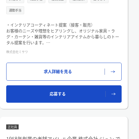
通勤手当
・インテリアコーディネート提案（接客・販売）
お客様のニーズや理想をヒアリングし、オリジナル家具・ラ
グ・カーテン・雑貨等のインテリアアイテムから暮らしのトー
タル提案を行います。
株式会社ミサワ
・その他、店舗運営や売り場づくりに関する業務
レジ、ギフトラッピング、売り場・商品のメンテナンス、店内
ディスプレイ、電話対応など
求人詳細を見る
応募する
正社員
1958年創業の老舗アパレル企業 株式会社 ジュン で