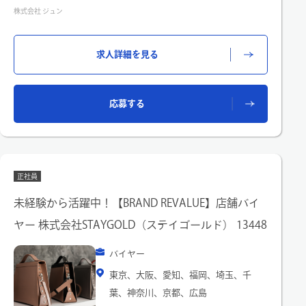
①接客、販売 ：お客様一人ひとりの好みや購入目的への理解を
株式会社 ジュン
深め、ブランドの世界観を体現したパーソナルな提案
➁顧客関係性の構築（顧客化・ファン化） ：リピート促進に向
けた継続的な顧客管理や関係構築
求人詳細を見る
➂スタッフ育成 ：チーム全体のロールモデルとなり、既存メン
バーの育成や接客サポート、チーム全体の接客力向上に貢献す
る役割
➃その他、店舗運営業務全般 ：売上目標達成に向けた活動に加
応募する
え、在庫管理、ディスプレイ、バックオフィスの効率化など、
店舗運営を円滑にするためのオペレーション業務
正社員
未経験から活躍中！【BRAND REVALUE】店舗バイ
ヤー 株式会社STAYGOLD（ステイゴールド） 13448
バイヤー
東京、大阪、愛知、福岡、埼玉、千
葉、神奈川、京都、広島