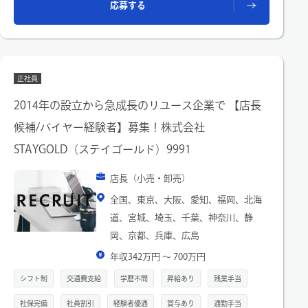
応募する
■タグ入れ業務
郵送買取・出張買取で届いた商品に対し、実物と伝票を照らし
合わせながら、専用のタグを取り付け
■お客様への簡単なご連絡
正社員
テンプレートを使用し、LINEやメールでお客様へ連絡
2014年の設立から急成長のリユース企業で 【店長
候補/バイヤー経験者】募集！株式会社
STAYGOLD（ステイゴールド）9991
店長（小売・卸売）
全国、東京、大阪、愛知、福岡、北海
道、宮城、埼玉、千葉、神奈川、静
岡、京都、兵庫、広島
年収342万円 〜 700万円
シフト制
交通費支給
学歴不問
昇給あり
残業手当
社保完備
社員割引
経験者優遇
賞与あり
通勤手当