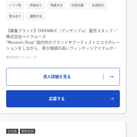
シフト制
昇給あり
残業手当
社保完備
社員割引
賞与あり
通勤手当
【募集ブランド】ENSEMBLE（アンサンブル）販売スタッフ ／
株式会社ベイクルーズ
”Museum Shop” 国内外のブランドやアーティストとコラボレー
ションをしながら、希少価値の高いヴィンテージアイテムや話
題のセレクトアイテム、そこからインスパイアされた独自のオ
株式会社ベイクルーズ
リジナルアイテムを展開し、協奏曲を奏でるようなボキャブラ
リーに富んだ国内有数のショップを目指します。
求人詳細を見る
- 業務内容
・店頭における接客、販売業務および、バックヤードの商品管
理、整理等。
・また、経験とスキルおよび、店舗環境に応じて役割担当をご
応募する
担当いただくこともあります。
◯ 本案件のPOINT
★成長を続ける安定企業！
ベイクルーズは1977年に設立。独自の価値を創造し続けるファ
ッションカンパニーを目指し、創業以来成長を続けています。
正社員
契約社員
服飾をはじめ、家具・インテリア、飲食、フィットネスと様々