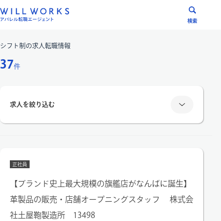
コ
ン
検索
テ
ン
シフト制
の求人転職情報
ツ
37
件
へ
ス
キ
求人を絞り込む
ッ
プ
雇用形態
正社員
正社員
派遣社員
【ブランド史上最大規模の旗艦店がなんばに誕生】
革製品の販売・店舗オープニングスタッフ 株式会
エリア
社土屋鞄製造所 13498