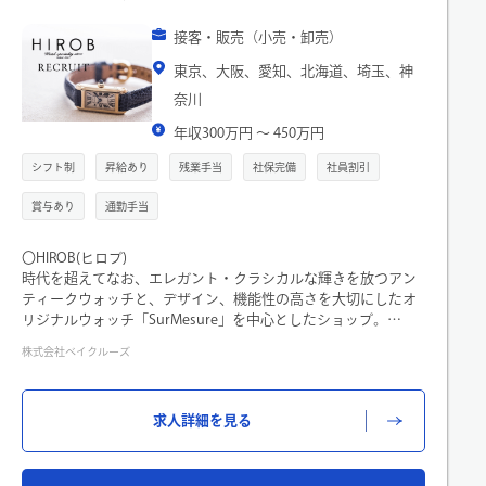
接客・販売（小売・卸売）
東京、大阪、愛知、北海道、埼玉、神
奈川
年収300万円 〜 450万円
シフト制
昇給あり
残業手当
社保完備
社員割引
賞与あり
通勤手当
〇HIROB(ヒロブ)
時代を超えてなお、エレガント・クラシカルな輝きを放つアン
ティークウォッチと、デザイン、機能性の高さを大切にしたオ
リジナルウォッチ「SurMesure」を中心としたショップ。
ライフスタイルやファッションへの関心が高い方のために、希
株式会社ベイクルーズ
少性の高い商品をクオリティの高いレベルで提案します。
ー HIROB の店頭にてアパレルの接客販売、お洋服の提案を行っ
求人詳細を見る
て頂きます。
【具体的な業務内容】
店頭における接客、販売業務および、
バックヤードの商品管理、整理等。