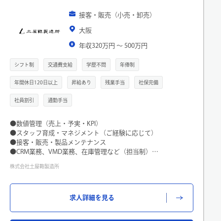
年収
接客・販売（小売・卸売）
大阪
職種
年収320万円 〜 500万円
シフト制
交通費支給
学歴不問
年俸制
こだわり検索
年間休日120日以上
昇給あり
残業手当
社保完備
社員割引
通勤手当
●数値管理（売上・予実・KPI）
●スタッフ育成・マネジメント（ご経験に応じて）
閉じる
●接客・販売・製品メンテナンス
●CRM業務、VMD業務、在庫管理など（担当制）
●その他店舗運営関連業務全般
株式会社土屋鞄製造所
【キャリアパス（一例）】
●マネジメント： 店長やSV（複数店舗の統括）として店舗の
求人詳細を見る
マネジメントに関わるキャリア
●スペシャリスト： 接客のスペシャリストとして人材育成な
どを担うキャリア