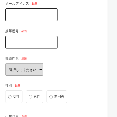
メールアドレス
必須
携帯番号
必須
都道府県
必須
性別
必須
女性
男性
無回答
生年月日
必須