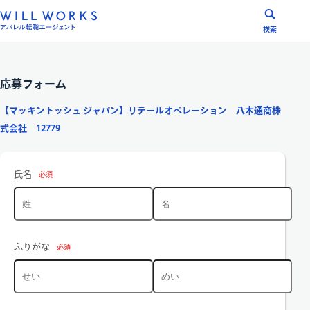
コ
ン
検索
テ
ン
ツ
応募フォーム
へ
【マッキントッシュ ジャパン】リテールオペレーション 八木通商株
ス
式会社 12779
キ
ッ
プ
氏名
必須
ふりがな
必須