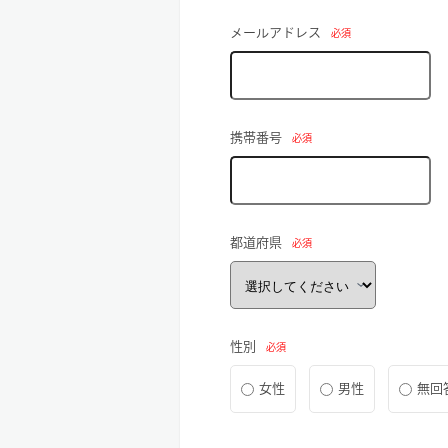
メールアドレス
必須
携帯番号
必須
都道府県
必須
性別
必須
女性
男性
無回