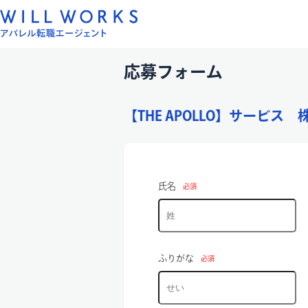
コ
ン
テ
ン
応募フォーム
ツ
へ
【THE APOLLO】サービス
ス
キ
ッ
プ
氏名
必須
ふりがな
必須