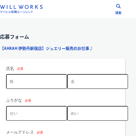
コ
ン
検索
テ
ン
ツ
応募フォーム
へ
【AHKAH 伊勢丹新宿店】ジュエリー販売のお仕事♪
ス
キ
ッ
氏名
必須
プ
ふりがな
必須
メールアドレス
必須