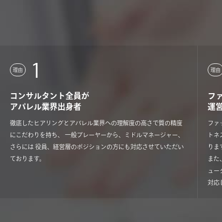
1
理由
理由
コンサルタント全員が
フ
アパレル業界出身者
運
徹底したヒアリングとアパレル業界への理解度の高さで質の精度
ファ
にこだわりを持ち、 一般プレーヤーから、ミドルマネージャー、
トネ
さらには 役員、経営層のポジションの方にも対応させていただい
りま
ております。
また
ュー
対応