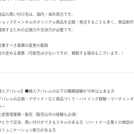
商品の買い付け先は、国内・海外両方です。
ショップチャンネルのオリジナル商品を企画・発注することも多く、商品制作
確保するための企画力や交渉力が必要です。
従事すべき業務の変更の範囲
社の定める業務（可能性は少ないですが、異動する場合もございます。）
婦人アパレル】●婦人アパレルの以下の職務経験が10年以上ある方
アパレルの企画・デザイナーなど商品づくり・バイイング経験・マーチャンダ
ター
生産管理業務・販売（販売以外の経験も必須）
ひとりで交渉、買い付けができるスキルのある方（パートナー企業との商談が
コミュニケーション能力がある方