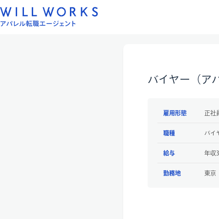
コ
ン
テ
ン
ツ
へ
バイヤー（アパ
ス
キ
ッ
雇用形態
正社
プ
職種
バイ
給与
年収3
勤務地
東京