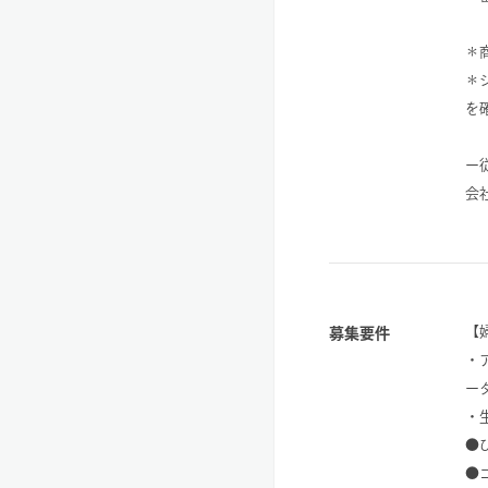
＊
＊
を
ー
会
【
募集要件
・
ー
・
●
●