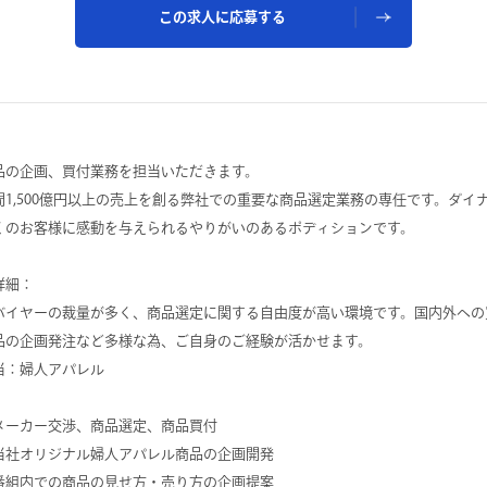
この求人に応募する
品の企画、買付業務を担当いただきます。
間1,500億円以上の売上を創る弊社での重要な商品選定業務の専任です。ダイ
くのお客様に感動を与えられるやりがいのあるポディションです。
詳細：
バイヤーの裁量が多く、商品選定に関する自由度が高い環境です。国内外への
品の企画発注など多様な為、ご自身のご経験が活かせます。
当：婦人アパレル
メーカー交渉、商品選定、商品買付
当社オリジナル婦人アパレル商品の企画開発
番組内での商品の見せ方・売り方の企画提案