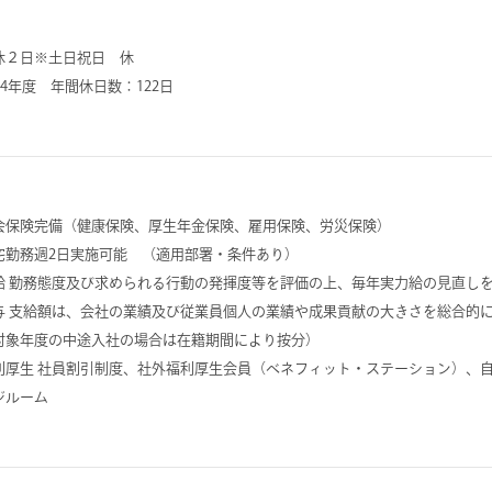
休２日※土日祝日 休
024年度 年間休日数：122日
会保険完備（健康保険、厚生年金保険、雇用保険、労災保険）
宅勤務週2日実施可能 （適用部署・条件あり）
給 勤務態度及び求められる行動の発揮度等を評価の上、毎年実力給の見直し
与 支給額は、会社の業績及び従業員個人の業績や成果貢献の大きさを総合的
対象年度の中途入社の場合は在籍期間により按分）
利厚生 社員割引制度、社外福利厚生会員（ベネフィット・ステーション）、
ジルーム