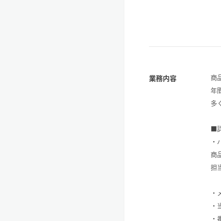
商
業務内容
年
多
■
・
商
担
・
・
・