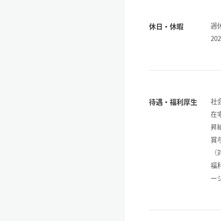
週
休日・休暇
2
社
待遇・福利厚生
在
昇
賞
（
福
ー