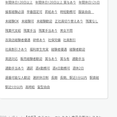
年間休日120日以上
年間休日120日以上 賞与あり
年間休日125日
接客経験必須
早番固定可
昇給あり
時短勤務可
服装自由
未経験OK
未経験可
未経験歓迎
正社員切り替えあり
残業なし
残業代支給
残業手当
残業手当あり
男女不問
百貨店経験者優遇
研修あり
社保完備
社員割引
社員割引きあり
福利厚生充実
経験者優遇
経験者歓迎
英語対応
販売経験者歓迎
賞与あり
賞与有
通勤手当
通勤手当あり
通訳
週4勤務可
週4日勤務可
週休2日
遅番可能な人歓迎
選択休日制
長期
長期，駅近5分以内
駅直結
駅近5分以内
高時給
髪型自由