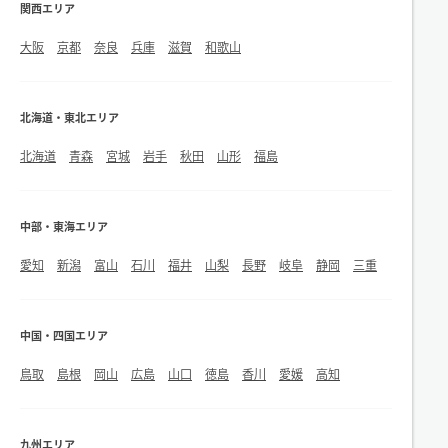
関西エリア
大阪
京都
奈良
兵庫
滋賀
和歌山
北海道・東北エリア
北海道
青森
宮城
岩手
秋田
山形
福島
中部・東海エリア
愛知
新潟
富山
石川
福井
山梨
長野
岐阜
静岡
三重
中国・四国エリア
鳥取
島根
岡山
広島
山口
徳島
香川
愛媛
高知
九州エリア