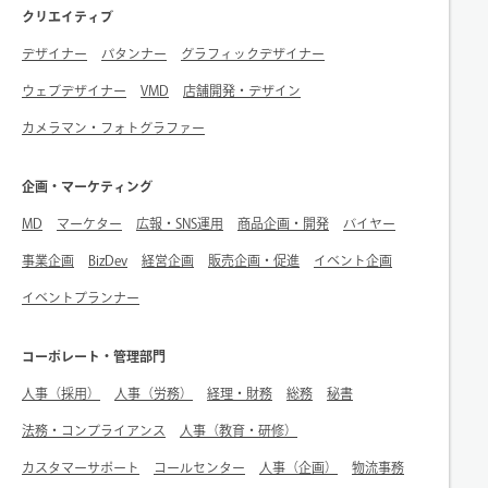
クリエイティブ
デザイナー
パタンナー
グラフィックデザイナー
ウェブデザイナー
VMD
店舗開発・デザイン
カメラマン・フォトグラファー
企画・マーケティング
MD
マーケター
広報・SNS運用
商品企画・開発
バイヤー
事業企画
BizDev
経営企画
販売企画・促進
イベント企画
イベントプランナー
コーポレート・管理部門
人事（採用）
人事（労務）
経理・財務
総務
秘書
法務・コンプライアンス
人事（教育・研修）
カスタマーサポート
コールセンター
人事（企画）
物流事務