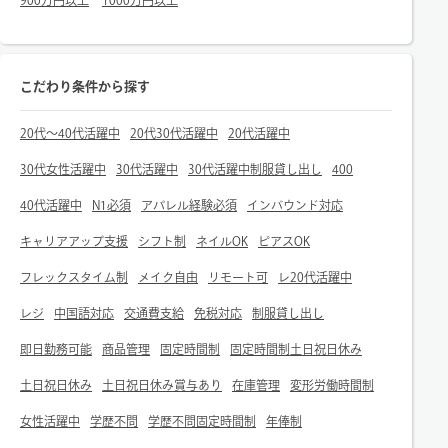
900万円以上
1000万円以上
こだわり条件から探す
20代～40代活躍中
20代30代活躍中
20代活躍中
30代女性活躍中
30代活躍中
30代活躍中制服貸し出し
400
40代活躍中
N1必須
アパレル経験必須
インバウンド対応
キャリアアップ支援
シフト制
ネイルOK
ピアスOK
フレックスタイム制
メイク自由
リモート可
レ20代活躍中
レジ
中国語対応
交通費支給
免税対応
制服貸し出し
即日勤務可能
商品管理
固定時間制
固定時間制土日祝日休み
土日祝日休み
土日祝日休み賞与あり
在庫管理
変形労働時間制
女性活躍中
学歴不問
学歴不問固定時間制
年俸制