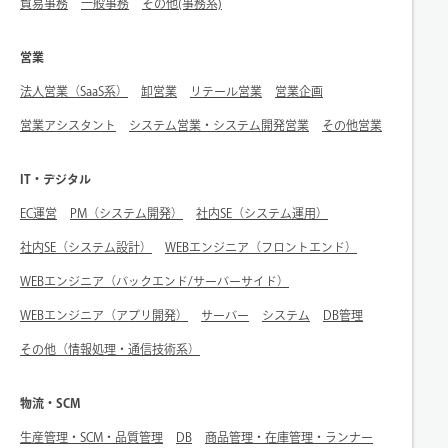
貿易事務
一般事務
その他(事務系)
営業
法人営業（SaaS系）
卸営業
リテール営業
営業企画
営業アシスタント
システム営業・システム開発営業
その他営業
IT・デジタル
EC運営
PM（システム開発）
社内SE（システム運用）
社内SE（システム設計）
WEBエンジニア（フロントエンド）
WEBエンジニア（バックエンド/サーバーサイド）
WEBエンジニア（アプリ開発）
サーバー
システム
DB管理
その他（情報処理・通信技術系）
物流・SCM
生産管理・SCM・品質管理
DB
商品管理・在庫管理・ランナー