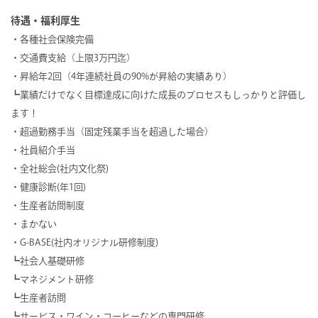
待遇・福利厚生
・各種社会保険完備
・交通費支給（上限3万円迄）
・昇給年2回（4年連続社員の90%が昇給の実績あり）
┗業績だけでなく目標達成に向けた成長のプロセスもしっかりと評価し
ます！
・超過勤務手当（固定残業手当を超過した場合）
・社員紹介手当
・全社総会(社内文化祭)
・健康診断(年1回)
・生産者訪問制度
・まかない
・G-BASE(社内オリジナル研修制度)
┗社会人基礎研修
┗マネジメント研修
┗生産者訪問
┗サービス・ワイン・コーヒーなどの専門研修