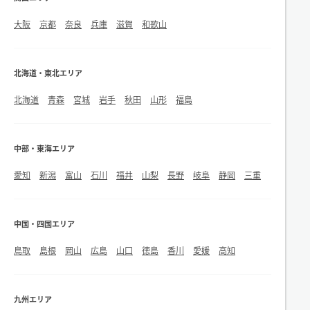
大阪
京都
奈良
兵庫
滋賀
和歌山
北海道・東北エリア
北海道
青森
宮城
岩手
秋田
山形
福島
中部・東海エリア
愛知
新潟
富山
石川
福井
山梨
長野
岐阜
静岡
三重
中国・四国エリア
鳥取
島根
岡山
広島
山口
徳島
香川
愛媛
高知
九州エリア