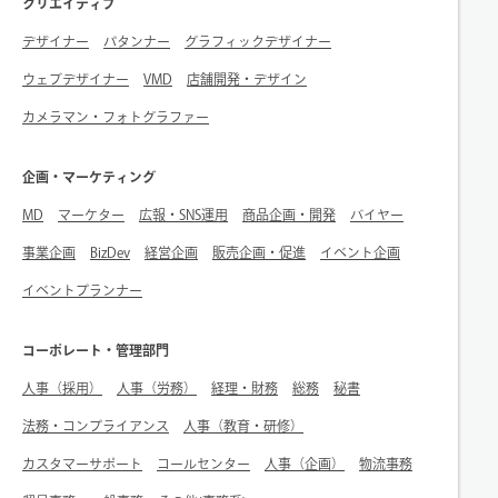
クリエイティブ
デザイナー
パタンナー
グラフィックデザイナー
ウェブデザイナー
VMD
店舗開発・デザイン
カメラマン・フォトグラファー
企画・マーケティング
MD
マーケター
広報・SNS運用
商品企画・開発
バイヤー
事業企画
BizDev
経営企画
販売企画・促進
イベント企画
イベントプランナー
コーポレート・管理部門
人事（採用）
人事（労務）
経理・財務
総務
秘書
法務・コンプライアンス
人事（教育・研修）
カスタマーサポート
コールセンター
人事（企画）
物流事務