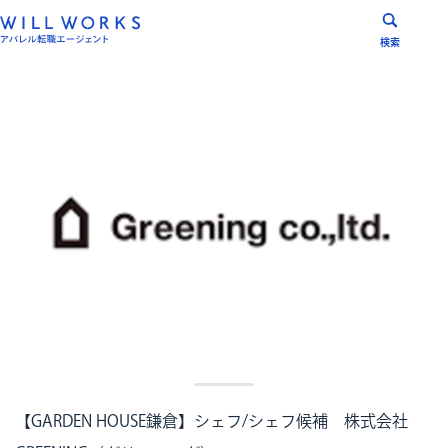
コ
ン
検索
テ
ン
ツ
へ
ス
キ
ッ
プ
【GARDEN HOUSE鎌倉】シェフ/シェフ候補 株式会社