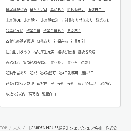
接客経験必須
早番固定可
昇給あり
時短勤務可
服装自由
未経験OK
未経験可
未経験歓迎
正社員切り替えあり
残業なし
残業代支給
残業手当
残業手当あり
男女不問
百貨店経験者優遇
研修あり
社保完備
社員割引
社員割引きあり
福利厚生充実
経験者優遇
経験者歓迎
英語対応
販売経験者歓迎
賞与あり
賞与有
通勤手当
通勤手当あり
通訳
週4勤務可
週4日勤務可
週休2日
遅番可能な人歓迎
選択休日制
長期
長期，駅近5分以内
駅直結
駅近5分以内
高時給
髪型自由
TOP
/
求人
/
【GARDEN HOUSE鎌倉】シェフ/シェフ候補 株式会