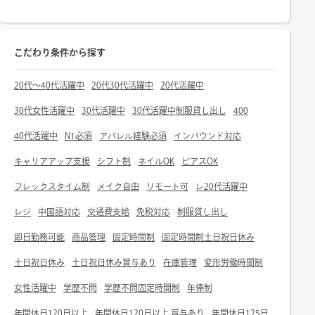
こだわり条件から探す
20代～40代活躍中
20代30代活躍中
20代活躍中
30代女性活躍中
30代活躍中
30代活躍中制服貸し出し
400
40代活躍中
N1必須
アパレル経験必須
インバウンド対応
キャリアアップ支援
シフト制
ネイルOK
ピアスOK
フレックスタイム制
メイク自由
リモート可
レ20代活躍中
レジ
中国語対応
交通費支給
免税対応
制服貸し出し
即日勤務可能
商品管理
固定時間制
固定時間制土日祝日休み
土日祝日休み
土日祝日休み賞与あり
在庫管理
変形労働時間制
女性活躍中
学歴不問
学歴不問固定時間制
年俸制
年間休日120日以上
年間休日120日以上 賞与あり
年間休日125日