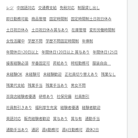
レジ
中国語対応
交通費支給
免税対応
制服貸し出し
即日勤務可能
商品管理
固定時間制
固定時間制土日祝日休み
土日祝日休み
土日祝日休み賞与あり
在庫管理
変形労働時間制
女性活躍中
学歴不問
学歴不問固定時間制
年俸制
年間休日120日以上
年間休日120日以上 賞与あり
年間休日125日
接客経験必須
早番固定可
昇給あり
時短勤務可
服装自由
未経験OK
未経験可
未経験歓迎
正社員切り替えあり
残業なし
残業代支給
残業手当
残業手当あり
男女不問
百貨店経験者優遇
研修あり
社保完備
社員割引
社員割引きあり
福利厚生充実
経験者優遇
経験者歓迎
英語対応
販売経験者歓迎
賞与あり
賞与有
通勤手当
通勤手当あり
通訳
週4勤務可
週4日勤務可
週休2日