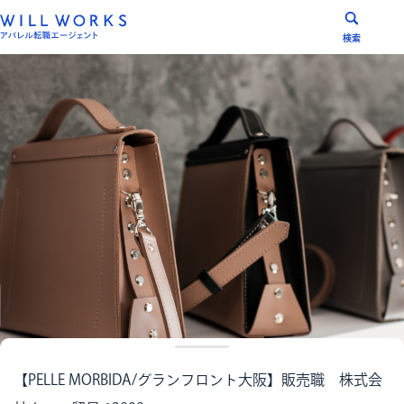
コ
ン
検索
テ
ン
ツ
へ
ス
キ
ッ
プ
【PELLE MORBIDA/グランフロント大阪】販売職 株式会