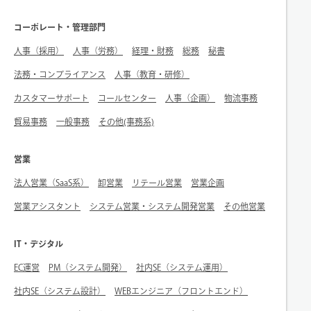
コーポレート・管理部門
人事（採用）
人事（労務）
経理・財務
総務
秘書
法務・コンプライアンス
人事（教育・研修）
カスタマーサポート
コールセンター
人事（企画）
物流事務
貿易事務
一般事務
その他(事務系)
営業
法人営業（SaaS系）
卸営業
リテール営業
営業企画
営業アシスタント
システム営業・システム開発営業
その他営業
IT・デジタル
EC運営
PM（システム開発）
社内SE（システム運用）
社内SE（システム設計）
WEBエンジニア（フロントエンド）