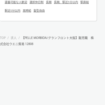
遅番可能な人歓迎
選択休日制
長期
長期，駅近5分以内
駅直結
駅近5分以内
高時給
髪型自由
TOP
/
求人
/
【PELLE MORBIDA/グランフロント大阪】販売職 株
式会社ウエニ貿易 12808