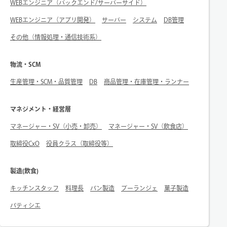
WEBエンジニア（バックエンド/サーバーサイド）
WEBエンジニア（アプリ開発）
サーバー
システム
DB管理
その他（情報処理・通信技術系）
物流・SCM
生産管理・SCM・品質管理
DB
商品管理・在庫管理・ランナー
マネジメント・経営層
マネージャー・SV（小売・卸売）
マネージャー・SV（飲食店）
取締役CxO
役員クラス（取締役等）
製造(飲食)
キッチンスタッフ
料理長
パン製造
ブーランジェ
菓子製造
パティシエ