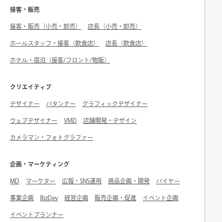
接客・販売
接客・販売（小売・卸売）
店長（小売・卸売）
ホールスタッフ・接客（飲食店）
店長（飲食店）
ホテル・宿泊（接客/フロント/物販）
クリエイティブ
デザイナー
パタンナー
グラフィックデザイナー
ウェブデザイナー
VMD
店舗開発・デザイン
カメラマン・フォトグラファー
企画・マーケティング
MD
マーケター
広報・SNS運用
商品企画・開発
バイヤー
事業企画
BizDev
経営企画
販売企画・促進
イベント企画
イベントプランナー