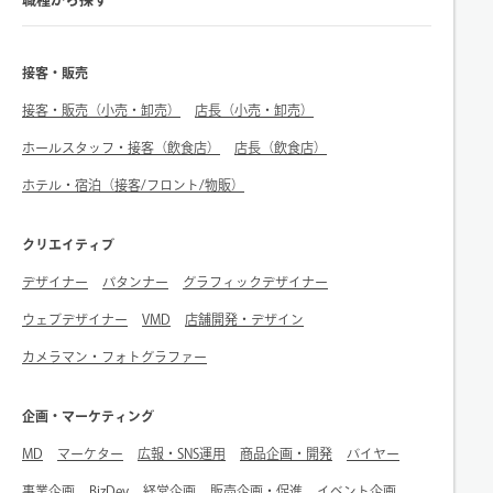
接客・販売
接客・販売（小売・卸売）
店長（小売・卸売）
ホールスタッフ・接客（飲食店）
店長（飲食店）
ホテル・宿泊（接客/フロント/物販）
クリエイティブ
デザイナー
パタンナー
グラフィックデザイナー
ウェブデザイナー
VMD
店舗開発・デザイン
カメラマン・フォトグラファー
企画・マーケティング
MD
マーケター
広報・SNS運用
商品企画・開発
バイヤー
事業企画
BizDev
経営企画
販売企画・促進
イベント企画