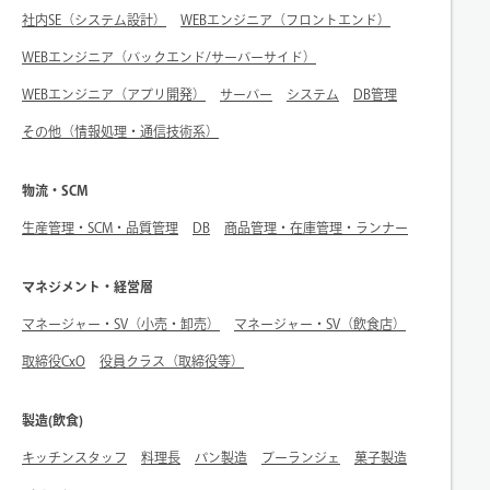
社内SE（システム設計）
WEBエンジニア（フロントエンド）
WEBエンジニア（バックエンド/サーバーサイド）
WEBエンジニア（アプリ開発）
サーバー
システム
DB管理
その他（情報処理・通信技術系）
物流・SCM
生産管理・SCM・品質管理
DB
商品管理・在庫管理・ランナー
マネジメント・経営層
マネージャー・SV（小売・卸売）
マネージャー・SV（飲食店）
取締役CxO
役員クラス（取締役等）
製造(飲食)
キッチンスタッフ
料理長
パン製造
ブーランジェ
菓子製造