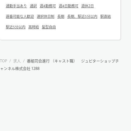
通勤手当あり
通訳
週4勤務可
週4日勤務可
週休2日
遅番可能な人歓迎
選択休日制
長期
長期，駅近5分以内
駅直結
駅近5分以内
高時給
髪型自由
TOP
/
求人
/
番組司会進行 （キャスト職） ジュピターショップチ
ャンネル株式会社 1288