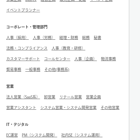
イベントプランナー
コーポレート・管理部門
人事（採用）
人事（労務）
経理・財務
総務
秘書
法務・コンプライアンス
人事（教育・研修）
カスタマーサポート
コールセンター
人事（企画）
物流事務
貿易事務
一般事務
その他(事務系)
営業
法人営業（SaaS系）
卸営業
リテール営業
営業企画
営業アシスタント
システム営業・システム開発営業
その他営業
IT・デジタル
EC運営
PM（システム開発）
社内SE（システム運用）