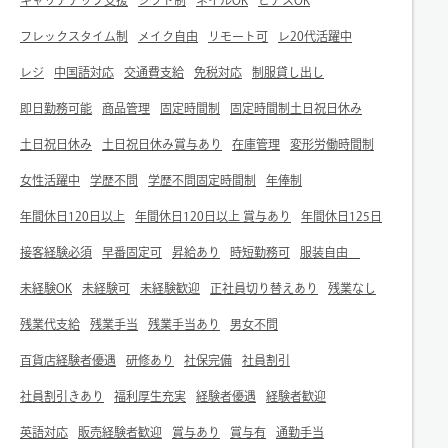
キャリアアップ支援
シフト制
ネイルOK
ピアスOK
フレックスタイム制
メイク自由
リモート可
レ20代活躍中
レジ
中国語対応
交通費支給
免税対応
制服貸し出し
即日勤務可能
商品管理
固定時間制
固定時間制土日祝日休み
土日祝日休み
土日祝日休み賞与あり
在庫管理
変形労働時間制
女性活躍中
学歴不問
学歴不問固定時間制
年俸制
年間休日120日以上
年間休日120日以上 賞与あり
年間休日125日
接客経験必須
早番固定可
昇給あり
時短勤務可
服装自由
未経験OK
未経験可
未経験歓迎
正社員切り替えあり
残業なし
残業代支給
残業手当
残業手当あり
男女不問
百貨店経験者優遇
研修あり
社保完備
社員割引
社員割引きあり
福利厚生充実
経験者優遇
経験者歓迎
英語対応
販売経験者歓迎
賞与あり
賞与有
通勤手当