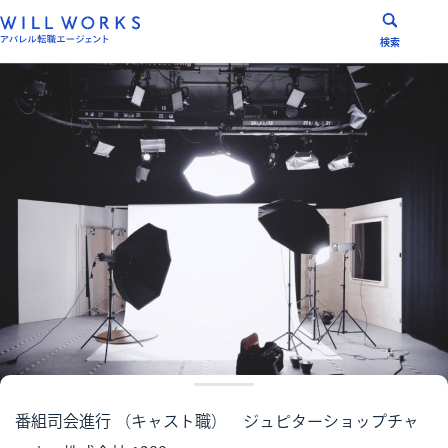
コ
ン
検索
テ
ン
ツ
へ
ス
キ
ッ
プ
番組司会進行 （キャスト職） ジュピターショップチャ