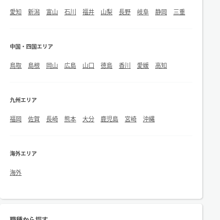
愛知
新潟
富山
石川
福井
山梨
長野
岐阜
静岡
三重
中国・四国エリア
鳥取
島根
岡山
広島
山口
徳島
香川
愛媛
高知
九州エリア
福岡
佐賀
長崎
熊本
大分
鹿児島
宮崎
沖縄
海外エリア
海外
職種から探す