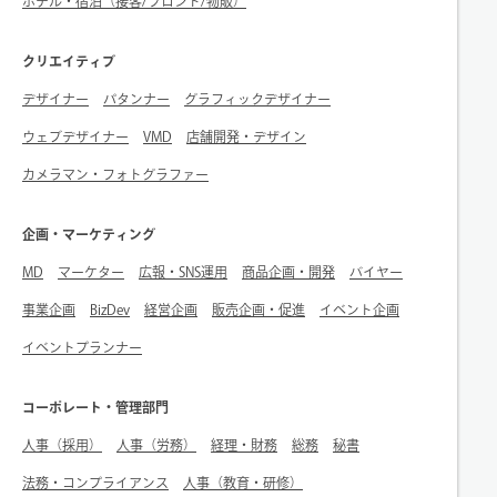
ホテル・宿泊（接客/フロント/物販）
クリエイティブ
デザイナー
パタンナー
グラフィックデザイナー
ウェブデザイナー
VMD
店舗開発・デザイン
カメラマン・フォトグラファー
企画・マーケティング
MD
マーケター
広報・SNS運用
商品企画・開発
バイヤー
事業企画
BizDev
経営企画
販売企画・促進
イベント企画
イベントプランナー
コーポレート・管理部門
人事（採用）
人事（労務）
経理・財務
総務
秘書
法務・コンプライアンス
人事（教育・研修）