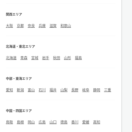
関西エリア
大阪
京都
奈良
兵庫
滋賀
和歌山
北海道・東北エリア
北海道
青森
宮城
岩手
秋田
山形
福島
中部・東海エリア
愛知
新潟
富山
石川
福井
山梨
長野
岐阜
静岡
三重
中国・四国エリア
鳥取
島根
岡山
広島
山口
徳島
香川
愛媛
高知