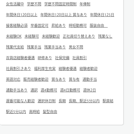
女性活躍中
学歴不問
学歴不問固定時間制
年俸制
年間休日120日以上
年間休日120日以上 賞与あり
年間休日125日
接客経験必須
早番固定可
昇給あり
時短勤務可
服装自由
未経験OK
未経験可
未経験歓迎
正社員切り替えあり
残業なし
残業代支給
残業手当
残業手当あり
男女不問
百貨店経験者優遇
研修あり
社保完備
社員割引
社員割引きあり
福利厚生充実
経験者優遇
経験者歓迎
英語対応
販売経験者歓迎
賞与あり
賞与有
通勤手当
通勤手当あり
通訳
週4勤務可
週4日勤務可
週休2日
遅番可能な人歓迎
選択休日制
長期
長期，駅近5分以内
駅直結
駅近5分以内
高時給
髪型自由