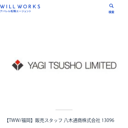
コ
ン
検索
テ
ン
ツ
へ
ス
キ
ッ
プ
【TWW/福岡】販売スタッフ 八木通商株式会社 13096