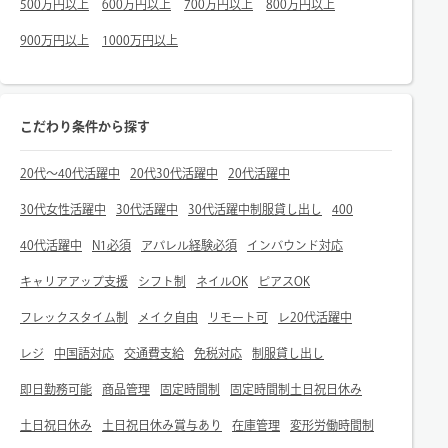
500万円以上
600万円以上
700万円以上
800万円以上
900万円以上
1000万円以上
こだわり条件から探す
20代～40代活躍中
20代30代活躍中
20代活躍中
30代女性活躍中
30代活躍中
30代活躍中制服貸し出し
400
40代活躍中
N1必須
アパレル経験必須
インバウンド対応
キャリアアップ支援
シフト制
ネイルOK
ピアスOK
フレックスタイム制
メイク自由
リモート可
レ20代活躍中
レジ
中国語対応
交通費支給
免税対応
制服貸し出し
即日勤務可能
商品管理
固定時間制
固定時間制土日祝日休み
土日祝日休み
土日祝日休み賞与あり
在庫管理
変形労働時間制