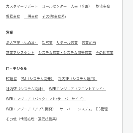
カスタマーサポート
コールセンター
人事（企画）
物流事務
貿易事務
一般事務
その他(事務系)
営業
法人営業（SaaS系）
卸営業
リテール営業
営業企画
営業アシスタント
システム営業・システム開発営業
その他営業
IT・デジタル
EC運営
PM（システム開発）
社内SE（システム運用）
社内SE（システム設計）
WEBエンジニア（フロントエンド）
WEBエンジニア（バックエンド/サーバーサイド）
WEBエンジニア（アプリ開発）
サーバー
システム
DB管理
その他（情報処理・通信技術系）