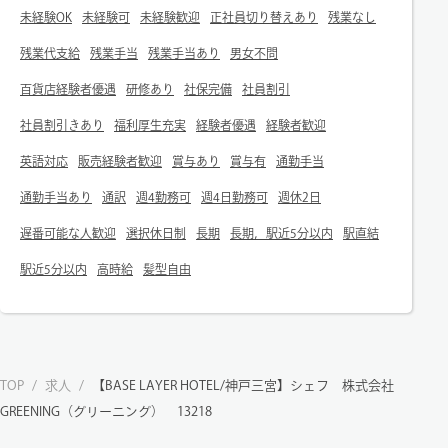
未経験OK
未経験可
未経験歓迎
正社員切り替えあり
残業なし
残業代支給
残業手当
残業手当あり
男女不問
百貨店経験者優遇
研修あり
社保完備
社員割引
社員割引きあり
福利厚生充実
経験者優遇
経験者歓迎
英語対応
販売経験者歓迎
賞与あり
賞与有
通勤手当
通勤手当あり
通訳
週4勤務可
週4日勤務可
週休2日
遅番可能な人歓迎
選択休日制
長期
長期，駅近5分以内
駅直結
駅近5分以内
高時給
髪型自由
TOP
/
求人
/
【BASE LAYER HOTEL/神戸三宮】シェフ 株式会社
GREENING（グリーニング） 13218