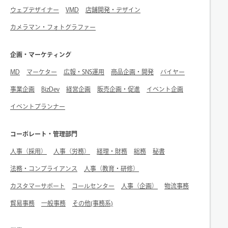
ウェブデザイナー
VMD
店舗開発・デザイン
カメラマン・フォトグラファー
企画・マーケティング
MD
マーケター
広報・SNS運用
商品企画・開発
バイヤー
事業企画
BizDev
経営企画
販売企画・促進
イベント企画
イベントプランナー
コーポレート・管理部門
人事（採用）
人事（労務）
経理・財務
総務
秘書
法務・コンプライアンス
人事（教育・研修）
カスタマーサポート
コールセンター
人事（企画）
物流事務
貿易事務
一般事務
その他(事務系)