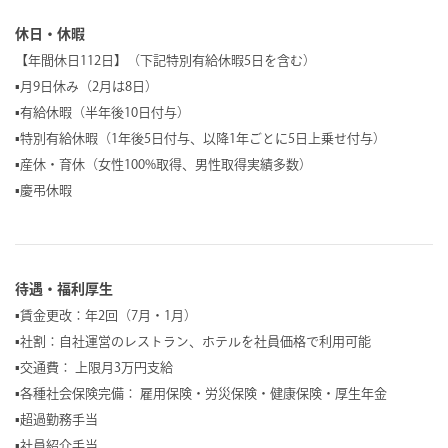
休日・休暇
【年間休日112日】（下記特別有給休暇5日を含む）
▪︎月9日休み（2月は8日）
▪︎有給休暇（半年後10日付与）
▪︎特別有給休暇（1年後5日付与、以降1年ごとに5日上乗せ付与）
▪︎産休・育休（女性100%取得、男性取得実績多数）
▪︎慶弔休暇
待遇・福利厚生
▪︎賃金更改：年2回（7月・1月）
▪︎社割：自社運営のレストラン、ホテルを社員価格で利用可能
▪︎交通費： 上限月3万円支給
▪︎各種社会保険完備： 雇用保険・労災保険・健康保険・厚生年金
▪︎超過勤務手当
▪︎社員紹介手当