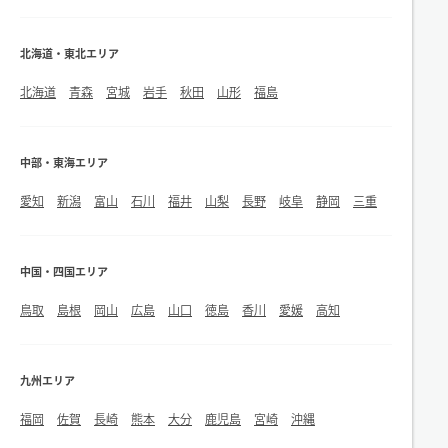
北海道・東北エリア
北海道
青森
宮城
岩手
秋田
山形
福島
中部・東海エリア
愛知
新潟
富山
石川
福井
山梨
長野
岐阜
静岡
三重
中国・四国エリア
鳥取
島根
岡山
広島
山口
徳島
香川
愛媛
高知
九州エリア
福岡
佐賀
長崎
熊本
大分
鹿児島
宮崎
沖縄