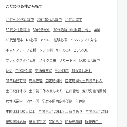
こだわり条件から探す
20代～40代活躍中
20代30代活躍中
20代活躍中
30代女性活躍中
30代活躍中
30代活躍中制服貸し出し
400
40代活躍中
N1必須
アパレル経験必須
インバウンド対応
キャリアアップ支援
シフト制
ネイルOK
ピアスOK
フレックスタイム制
メイク自由
リモート可
レ20代活躍中
レジ
中国語対応
交通費支給
免税対応
制服貸し出し
即日勤務可能
商品管理
固定時間制
固定時間制土日祝日休み
土日祝日休み
土日祝日休み賞与あり
在庫管理
変形労働時間制
女性活躍中
学歴不問
学歴不問固定時間制
年俸制
年間休日120日以上
年間休日120日以上 賞与あり
年間休日125日
接客経験必須
早番固定可
昇給あり
時短勤務可
服装自由