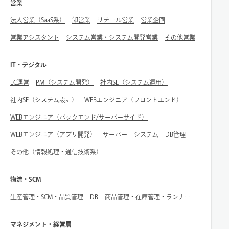
営業
法人営業（SaaS系）
卸営業
リテール営業
営業企画
営業アシスタント
システム営業・システム開発営業
その他営業
IT・デジタル
EC運営
PM（システム開発）
社内SE（システム運用）
社内SE（システム設計）
WEBエンジニア（フロントエンド）
WEBエンジニア（バックエンド/サーバーサイド）
WEBエンジニア（アプリ開発）
サーバー
システム
DB管理
その他（情報処理・通信技術系）
物流・SCM
生産管理・SCM・品質管理
DB
商品管理・在庫管理・ランナー
マネジメント・経営層