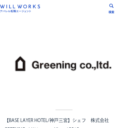
コ
ン
検索
テ
ン
ツ
へ
ス
キ
ッ
プ
【BASE LAYER HOTEL/神戸三宮】シェフ 株式会社