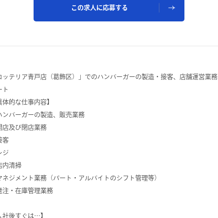
この求人に応募する
ロッテリア青戸店（葛飾区）」でのハンバーガーの製造・接客、店舗運営業務
ート
具体的な仕事内容】
ハンバーガーの製造、販売業務
開店及び閉店業務
接客
レジ
店内清掃
マネジメント業務（パート・アルバイトのシフト管理等）
発注・在庫管理業務
入社後すぐは…】