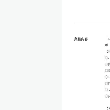
「
業務内容
ポ
【
◎
◎
◎
◎
◎
◎
◎
【