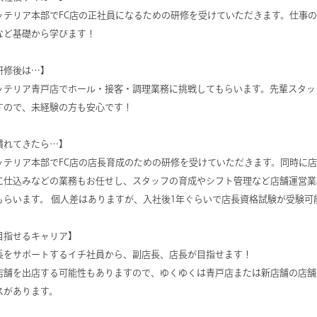
ッテリア本部でFC店の正社員になるための研修を受けていただきます。仕事
など基礎から学びます！
研修後は…】
ッテリア青戸店でホール・接客・調理業務に挑戦してもらいます。先輩スタッ
すので、未経験の方も安心です！
慣れてきたら…】
ッテリア本部でFC店の店長育成のための研修を受けていただきます。同時に
に仕込みなどの業務もお任せし、スタッフの育成やシフト管理など店舗運営業
もらいます。 個人差はありますが、入社後1年ぐらいで店長資格試験が受験可
目指せるキャリア】
長をサポートするイチ社員から、副店長、店長が目指せます！
店舗を出店する可能性もありますので、ゆくゆくは青戸店または新店舗の店舗
スがあります。