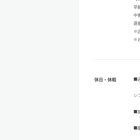
早朝
中番
遅番
※
※
■
休日・休暇
シ
■
■