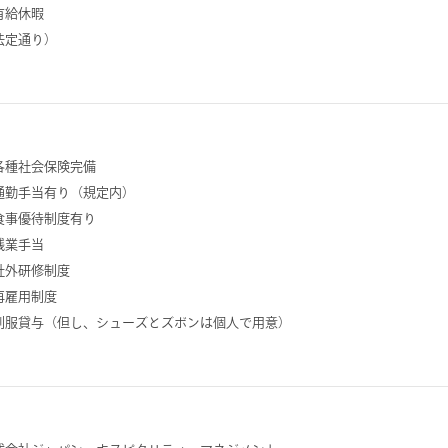
有給休暇
法定通り）
各種社会保険完備
通勤手当有り（規定内）
食事優待制度有り
残業手当
社外研修制度
再雇用制度
制服貸与（但し、シューズとズボンは個人で用意）