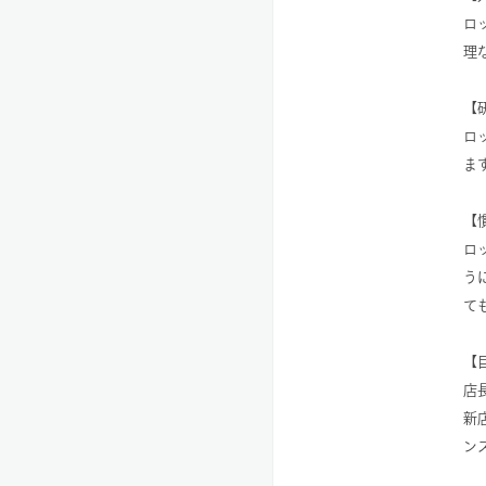
ロ
理
【
ロ
ま
【
ロ
う
て
【
店
新
ン