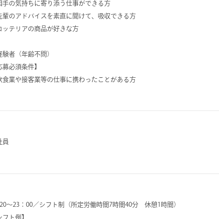
相手の気持ちに寄り添う仕事ができる方
先輩のアドバイスを素直に聞けて、吸収できる方
ロッテリアの商品が好きな方
経験者（年齢不問）
応募必須条件】
飲食業や接客業等の仕事に携わったことがある方
社員
：20～23：00／シフト制（所定労働時間7時間40分 休憩1時間）
シフト例】