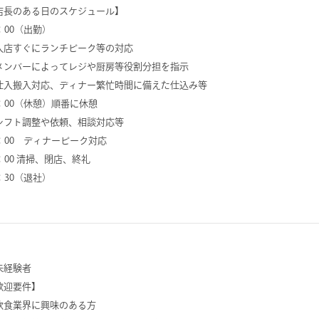
店長のある日のスケジュール】
：00（出勤）
入店すぐにランチピーク等の対応
メンバーによってレジや厨房等役割分担を指示
仕入搬入対応、ディナー繁忙時間に備えた仕込み等
8：00（休憩）順番に休憩
シフト調整や依頼、相談対応等
9：00 ディナーピーク対応
2：00 清掃、閉店、終礼
：30（退社）
未経験者
歓迎要件】
飲食業界に興味のある方