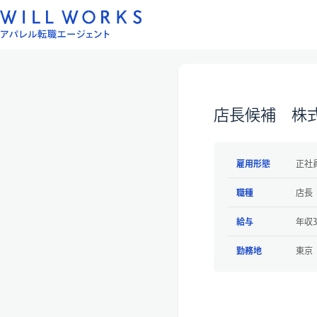
コ
ン
テ
ン
ツ
へ
店長候補 株式
ス
キ
ッ
雇用形態
正社
プ
職種
店長
給与
年収3
勤務地
東京