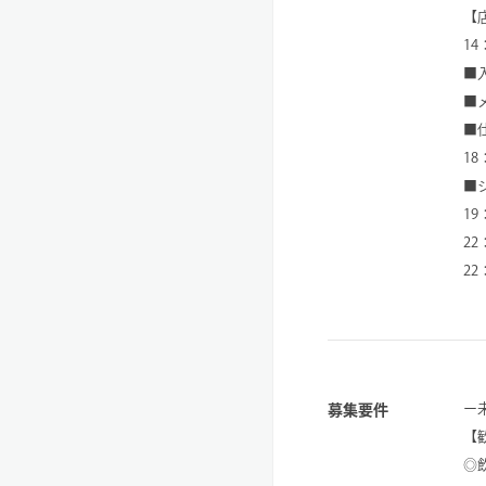
【
14
■
■
■
1
■
1
2
22
ー
募集要件
【
◎