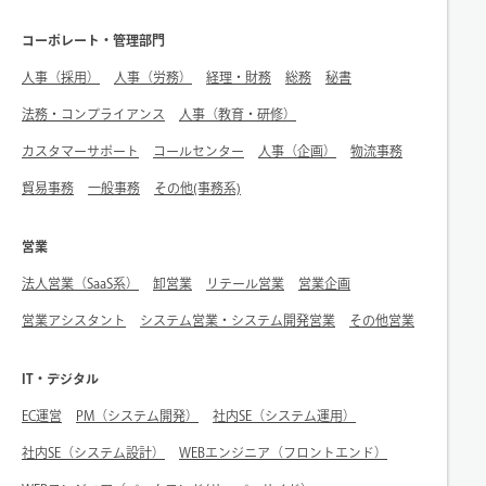
コーポレート・管理部門
人事（採用）
人事（労務）
経理・財務
総務
秘書
法務・コンプライアンス
人事（教育・研修）
カスタマーサポート
コールセンター
人事（企画）
物流事務
貿易事務
一般事務
その他(事務系)
営業
法人営業（SaaS系）
卸営業
リテール営業
営業企画
営業アシスタント
システム営業・システム開発営業
その他営業
IT・デジタル
EC運営
PM（システム開発）
社内SE（システム運用）
社内SE（システム設計）
WEBエンジニア（フロントエンド）