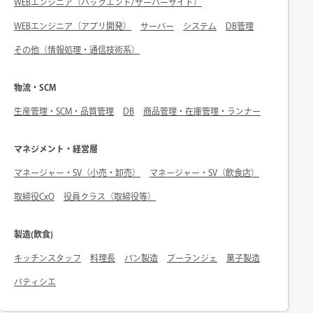
WEBエンジニア（バックエンド/サーバーサイド）
WEBエンジニア（アプリ開発）
サーバー
システム
DB管理
その他（情報処理・通信技術系）
物流・SCM
生産管理・SCM・品質管理
DB
商品管理・在庫管理・ランナー
マネジメント・経営層
マネージャー・SV（小売・卸売）
マネージャー・SV（飲食店）
取締役CxO
役員クラス（取締役等）
製造(飲食)
キッチンスタッフ
料理長
パン製造
ブーランジェ
菓子製造
パティシエ