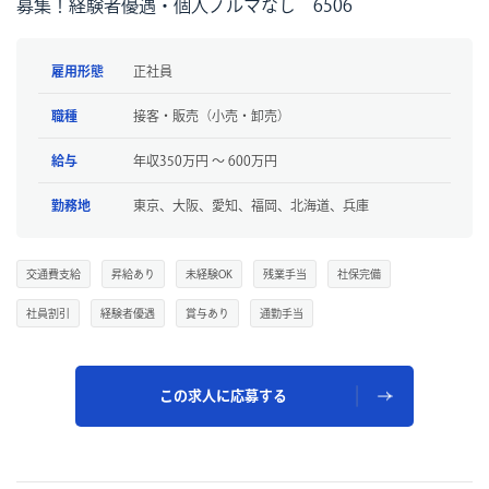
募集！経験者優遇・個人ノルマなし 6506
雇用形態
正社員
職種
接客・販売（小売・卸売）
給与
年収350万円 〜 600万円
勤務地
東京、大阪、愛知、福岡、北海道、兵庫
交通費支給
昇給あり
未経験OK
残業手当
社保完備
社員割引
経験者優遇
賞与あり
通勤手当
この求人に応募する