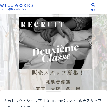
コ
ン
検索
テ
ン
ツ
へ
ス
キ
ッ
プ
人気セレクトショップ「Deuxieme Classe」販売スタッフ