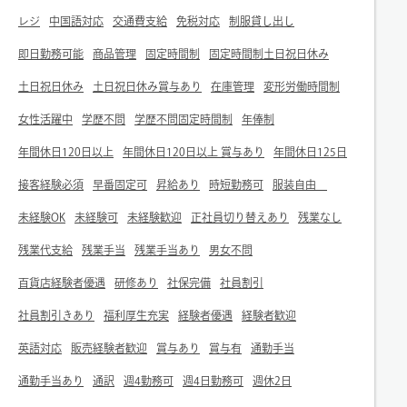
レジ
中国語対応
交通費支給
免税対応
制服貸し出し
即日勤務可能
商品管理
固定時間制
固定時間制土日祝日休み
土日祝日休み
土日祝日休み賞与あり
在庫管理
変形労働時間制
女性活躍中
学歴不問
学歴不問固定時間制
年俸制
年間休日120日以上
年間休日120日以上 賞与あり
年間休日125日
接客経験必須
早番固定可
昇給あり
時短勤務可
服装自由
未経験OK
未経験可
未経験歓迎
正社員切り替えあり
残業なし
残業代支給
残業手当
残業手当あり
男女不問
百貨店経験者優遇
研修あり
社保完備
社員割引
社員割引きあり
福利厚生充実
経験者優遇
経験者歓迎
英語対応
販売経験者歓迎
賞与あり
賞与有
通勤手当
通勤手当あり
通訳
週4勤務可
週4日勤務可
週休2日