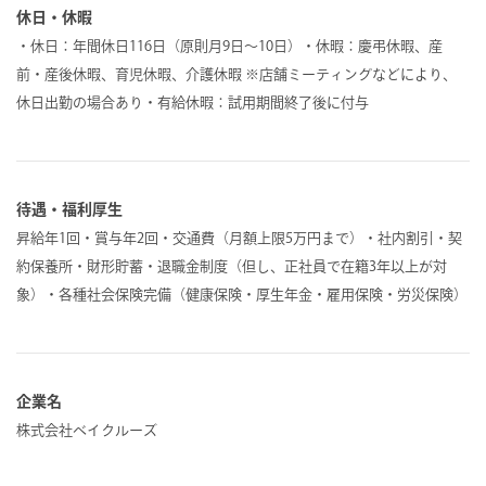
休日・休暇
・休日：年間休日116日（原則月9日～10日）・休暇：慶弔休暇、産
前・産後休暇、育児休暇、介護休暇 ※店舗ミーティングなどにより、
休日出勤の場合あり・有給休暇：試用期間終了後に付与
待遇・福利厚生
昇給年1回・賞与年2回・交通費（月額上限5万円まで）・社内割引・契
約保養所・財形貯蓄・退職金制度（但し、正社員で在籍3年以上が対
象）・各種社会保険完備（健康保険・厚生年金・雇用保険・労災保険）
企業名
株式会社ベイクルーズ