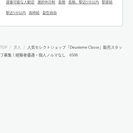
遅番可能な人歓迎
選択休日制
長期
長期，駅近5分以内
駅直結
駅近5分以内
高時給
髪型自由
TOP
/
求人
/
人気セレクトショップ「Deuxieme Classe」販売スタッ
フ募集！経験者優遇・個人ノルマなし 6506