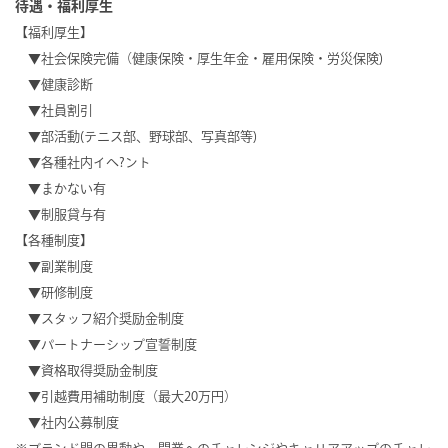
待遇・福利厚生
【福利厚生】
▼社会保険完備（健康保険・厚生年金・雇用保険・労災保険)
▼健康診断
▼社員割引
▼部活動(テニス部、野球部、写真部等)
▼各種社内イヘ?ント
▼まかない有
▼制服貸与有
【各種制度】
▼副業制度
▼研修制度
▼スタッフ紹介奨励金制度
▼パートナーシップ宣誓制度
▼資格取得奨励金制度
▼引越費用補助制度（最大20万円）
▼社内公募制度