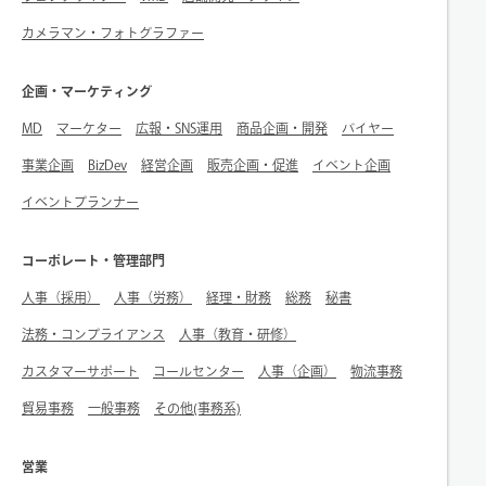
カメラマン・フォトグラファー
企画・マーケティング
MD
マーケター
広報・SNS運用
商品企画・開発
バイヤー
事業企画
BizDev
経営企画
販売企画・促進
イベント企画
イベントプランナー
コーポレート・管理部門
人事（採用）
人事（労務）
経理・財務
総務
秘書
法務・コンプライアンス
人事（教育・研修）
カスタマーサポート
コールセンター
人事（企画）
物流事務
貿易事務
一般事務
その他(事務系)
営業