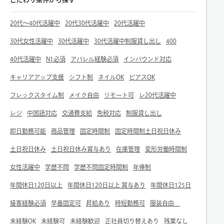
20代～40代活躍中
20代30代活躍中
20代活躍中
30代女性活躍中
30代活躍中
30代活躍中制服貸し出し
400
40代活躍中
N1必須
アパレル経験必須
インバウンド対応
キャリアアップ支援
シフト制
ネイルOK
ピアスOK
フレックスタイム制
メイク自由
リモート可
レ20代活躍中
レジ
中国語対応
交通費支給
免税対応
制服貸し出し
即日勤務可能
商品管理
固定時間制
固定時間制土日祝日休み
土日祝日休み
土日祝日休み賞与あり
在庫管理
変形労働時間制
女性活躍中
学歴不問
学歴不問固定時間制
年俸制
年間休日120日以上
年間休日120日以上 賞与あり
年間休日125日
接客経験必須
早番固定可
昇給あり
時短勤務可
服装自由
未経験OK
未経験可
未経験歓迎
正社員切り替えあり
残業なし