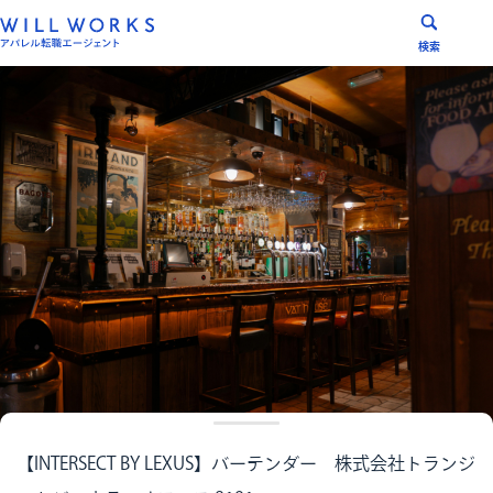
コ
ン
検索
テ
ン
ツ
へ
ス
キ
ッ
プ
【INTERSECT BY LEXUS】バーテンダー 株式会社トランジ