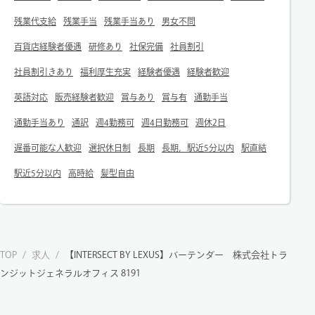
残業代支給
残業手当
残業手当あり
男女不問
百貨店経験者優遇
研修あり
社保完備
社員割引
社員割引きあり
福利厚生充実
経験者優遇
経験者歓迎
英語対応
販売経験者歓迎
賞与あり
賞与有
通勤手当
通勤手当あり
通訳
週4勤務可
週4日勤務可
週休2日
遅番可能な人歓迎
選択休日制
長期
長期，駅近5分以内
駅直結
駅近5分以内
高時給
髪型自由
TOP
/
求人
/
【INTERSECT BY LEXUS】バーテンダー 株式会社トラ
ンジットジェネラルオフィス 8191