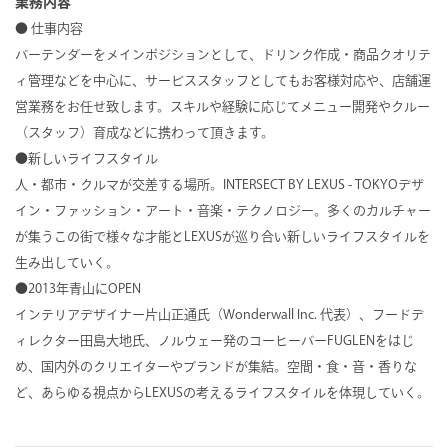
業務内容
● 仕事内容
バーテンダーをメインポジションとして、ドリンク作成・商品クオリテ
ィ管理などを中心に、サービススタッフとしてもお客様対応や、店舗運
営業務をお任せ致します。スキルや経験に応じてメニュー開発やクルー
（スタッフ）育成などに携わって頂きます。
●新しいライフスタイル
人・都市・クルマが交差する場所。INTERSECT BY LEXUS - TOKYOデザ
イン・ファッション・アート・音楽・テクノロジー。多くのカルチャー
が集うこの街で様々な才能とLEXUSが巡り合い新しいライフスタイルを
生み出していく。
●2013年青山にOPEN
インテリアデザイナー片山正通氏（Wonderwall Inc. 代表）、フードデ
ィレクター田島大地氏、ノルウェー発のコーヒーバーFUGLENをはじ
め、国内外のクリエイターやブランドが集結。空間・食・音・香りな
ど、あらゆる視点からLEXUSの考えるライフスタイルを体現していく。