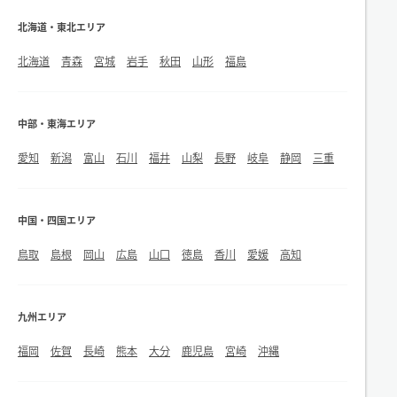
北海道・東北エリア
北海道
青森
宮城
岩手
秋田
山形
福島
中部・東海エリア
愛知
新潟
富山
石川
福井
山梨
長野
岐阜
静岡
三重
中国・四国エリア
鳥取
島根
岡山
広島
山口
徳島
香川
愛媛
高知
九州エリア
福岡
佐賀
長崎
熊本
大分
鹿児島
宮崎
沖縄