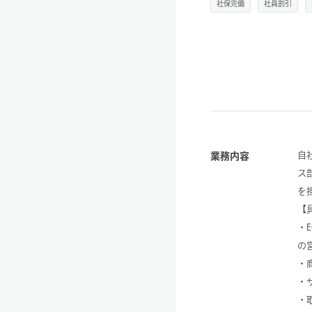
社保完備
社員割引
自
業務内容
ス
を
【
・
の
・
・
・