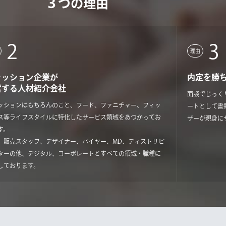
３つの理由
2
3
理由
ァッション企業が
内定を勝
営する人材紹介会社
面談でじっく
ッションはもちろんのこと、フード、ファニチャー、フィッ
ートとして書
ス等ライフスタイルに特化したサービス領域をあつかってお
ザーが親身に
す。
、販売スタッフ、デザイナー、バイヤー、MD、ディストリビ
ターの他、デジタル、コーポレートとすべての領域・職種に
しております。