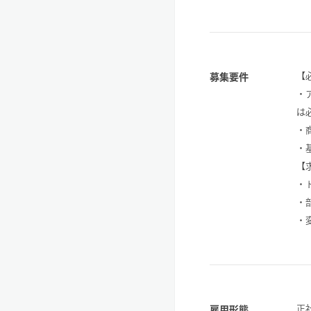
【
募集要件
・
は
・
・基
【
・
・
・
正
雇用形態