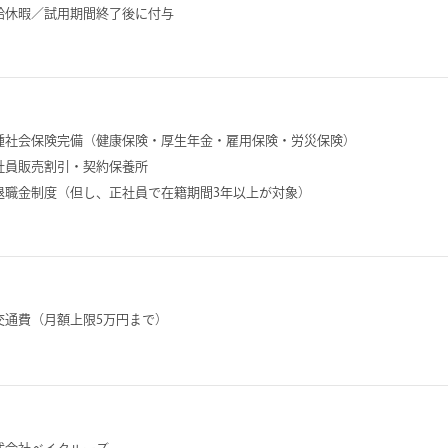
給休暇／試用期間終了後に付与
種社会保険完備（健康保険・厚生年金・雇用保険・労災保険）
社員販売割引・契約保養所
退職金制度（但し、正社員で在籍期間3年以上が対象）
交通費（月額上限5万円まで）