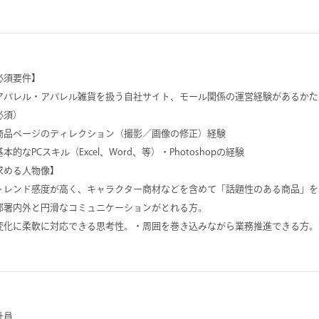
必須要件】
アパレル・アパレル雑貨を扱う自社サイト、モール関係の運営経験があるかた
必須）
商品ページのディレクション（撮影／画像の修正）経験
本的なPCスキル（Excel、Word、等）・Photoshopの経験
求める人物像】
トレンド感度が高く、キャラクター商材などを含めて「話題性のある商品」を
部署内外と円滑なコミュニケーションがとれる方。
変化に柔軟に対応できる思考性。・周囲を巻き込みながら業務推進できる方。
社員