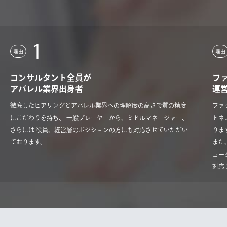
1
理由
理由
コンサルタント全員が
フ
アパレル業界出身者
運
徹底したヒアリングとアパレル業界への理解度の高さで質の精度
ファ
にこだわりを持ち、 一般プレーヤーから、ミドルマネージャー、
トネ
さらには 役員、経営層のポジションの方にも対応させていただい
りま
ております。
また
ュー
対応