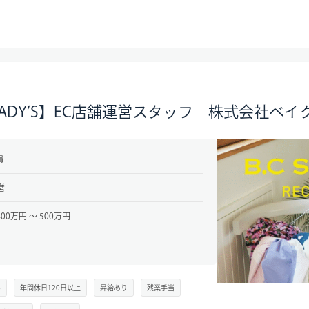
CK LADY’S】EC店舗運営スタッフ 株式会社ベイ
員
営
00万円 〜 500万円
み
年間休日120日以上
昇給あり
残業手当