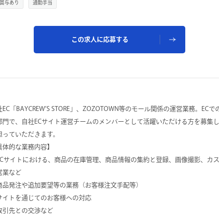
賞与あり
通勤手当
この求人に応募する
社EC「BAYCREW’S STORE」、ZOZOTOWN等のモール関係の運営業務。E
部門で、自社ECサイト運営チームのメンバーとして活躍いただける方を募集
担っていただきます。
具体的な業務内容】
ECサイトにおける、商品の在庫管理、商品情報の集約と登録、画像撮影、カ
営業など
商品発注や追加要望等の業務（お客様注文手配等）
サイトを通じてのお客様への対応
取引先との交渉など