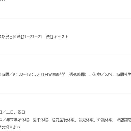
京都渋谷区渋谷1－23－21 渋谷キャスト
業時間／9：30～18：30（1日実働8時間 週40時間）、休 憩／60分、時間外
 日／土日、祝日
 暇／年末年始休暇、慶弔休暇、産前産後休暇、育児休暇、介護休暇 ※店舗
勤の場合あり