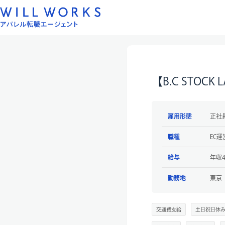
コ
ン
テ
ン
ツ
へ
【B.C STO
ス
キ
ッ
雇用形態
正社
プ
職種
EC運
給与
年収4
勤務地
東京
交通費支給
土日祝日休