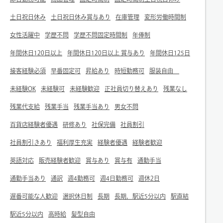
土日祝日休み
土日祝日休み賞与あり
在庫管理
変形労働時間制
女性活躍中
学歴不問
学歴不問固定時間制
年俸制
年間休日120日以上
年間休日120日以上 賞与あり
年間休日125日
接客経験必須
早番固定可
昇給あり
時短勤務可
服装自由
未経験OK
未経験可
未経験歓迎
正社員切り替えあり
残業なし
残業代支給
残業手当
残業手当あり
男女不問
百貨店経験者優遇
研修あり
社保完備
社員割引
社員割引きあり
福利厚生充実
経験者優遇
経験者歓迎
英語対応
販売経験者歓迎
賞与あり
賞与有
通勤手当
通勤手当あり
通訳
週4勤務可
週4日勤務可
週休2日
遅番可能な人歓迎
選択休日制
長期
長期，駅近5分以内
駅直結
駅近5分以内
高時給
髪型自由