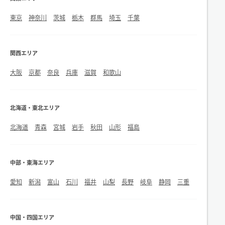
東京
神奈川
茨城
栃木
群馬
埼玉
千葉
関西エリア
大阪
京都
奈良
兵庫
滋賀
和歌山
北海道・東北エリア
北海道
青森
宮城
岩手
秋田
山形
福島
中部・東海エリア
愛知
新潟
富山
石川
福井
山梨
長野
岐阜
静岡
三重
中国・四国エリア