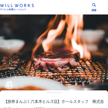
コ
ン
検索
テ
ン
ツ
へ
ス
キ
ッ
プ
【旅亭まんぷく六本木ヒルズ店】ホールスタッフ 株式会