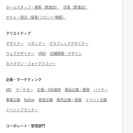
ホールスタッフ・接客（飲食店）
店長（飲食店）
ホテル・宿泊（接客/フロント/物販）
クリエイティブ
デザイナー
パタンナー
グラフィックデザイナー
ウェブデザイナー
VMD
店舗開発・デザイン
カメラマン・フォトグラファー
企画・マーケティング
MD
マーケター
広報・SNS運用
商品企画・開発
バイヤー
事業企画
BizDev
経営企画
販売企画・促進
イベント企画
イベントプランナー
コーポレート・管理部門