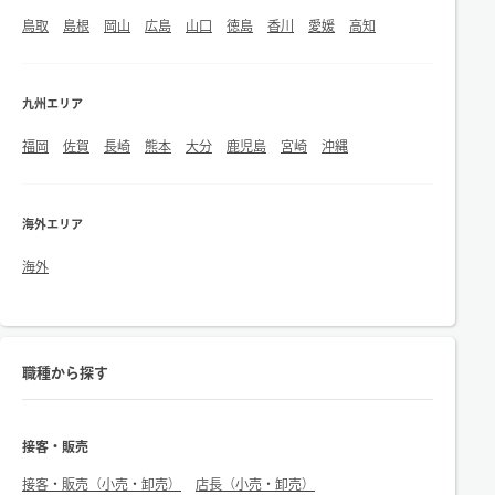
鳥取
島根
岡山
広島
山口
徳島
香川
愛媛
高知
九州エリア
福岡
佐賀
長崎
熊本
大分
鹿児島
宮崎
沖縄
海外エリア
海外
職種から探す
接客・販売
接客・販売（小売・卸売）
店長（小売・卸売）