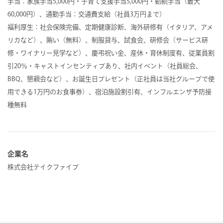
手当：家族手当5,000円・子育て支援手当5,000円・勤続手当（最大
60,000円）、通勤手当：交通費支給（社員3万円まで）
福利厚生：社会保険完備、定期健康診断、海外研修有（イタリア、アメ
リカなど）、賄い（無料）、制服貸与、試食会、研修会（サービス研
修・ワイナリー見学など）、慶弔祝い金、産休・育休制度有、従業員割
引20％・キャストインセンティブあり、社内イベント（社員総会、
BBQ、懇親会など）、お誕生日プレゼント（正社員は当社グループで使
用できる1万円のお食事券）、宿泊施設割引有、インフルエンザ予防接
種無料
企業名
株式会社テイクファイブ