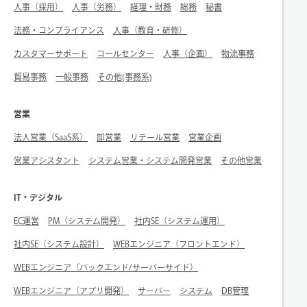
人事（採用）
人事（労務）
経理・財務
総務
秘書
法務・コンプライアンス
人事（教育・研修）
カスタマーサポート
コールセンター
人事（企画）
物流事務
貿易事務
一般事務
その他(事務系)
営業
法人営業（SaaS系）
卸営業
リテール営業
営業企画
営業アシスタント
システム営業・システム開発営業
その他営業
IT・デジタル
EC運営
PM（システム開発）
社内SE（システム運用）
社内SE（システム設計）
WEBエンジニア（フロントエンド）
WEBエンジニア（バックエンド/サーバーサイド）
WEBエンジニア（アプリ開発）
サーバー
システム
DB管理