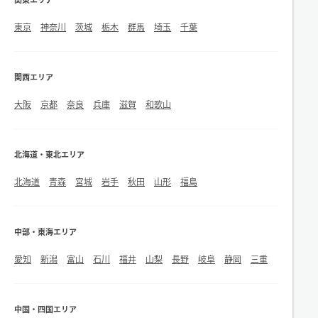
東京
神奈川
茨城
栃木
群馬
埼玉
千葉
関西エリア
大阪
京都
奈良
兵庫
滋賀
和歌山
北海道・東北エリア
北海道
青森
宮城
岩手
秋田
山形
福島
中部・東海エリア
愛知
新潟
富山
石川
福井
山梨
長野
岐阜
静岡
三重
中国・四国エリア