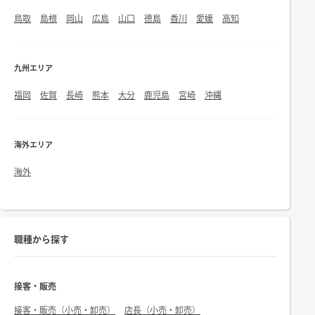
鳥取
島根
岡山
広島
山口
徳島
香川
愛媛
高知
九州エリア
福岡
佐賀
長崎
熊本
大分
鹿児島
宮崎
沖縄
海外エリア
海外
職種から探す
接客・販売
接客・販売（小売・卸売）
店長（小売・卸売）