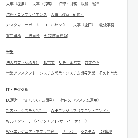
人事（採用）
人事（労務）
経理・財務
総務
秘書
法務・コンプライアンス
人事（教育・研修）
カスタマーサポート
コールセンター
人事（企画）
物流事務
貿易事務
一般事務
その他(事務系)
営業
法人営業（SaaS系）
卸営業
リテール営業
営業企画
営業アシスタント
システム営業・システム開発営業
その他営業
IT・デジタル
EC運営
PM（システム開発）
社内SE（システム運用）
社内SE（システム設計）
WEBエンジニア（フロントエンド）
WEBエンジニア（バックエンド/サーバーサイド）
WEBエンジニア（アプリ開発）
サーバー
システム
DB管理