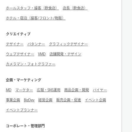
ホールスタッフ・接客（飲食店）
店長（飲食店）
ホテル・宿泊（接客/フロント/物販）
クリエイティブ
デザイナー
パタンナー
グラフィックデザイナー
ウェブデザイナー
VMD
店舗開発・デザイン
カメラマン・フォトグラファー
企画・マーケティング
MD
マーケター
広報・SNS運用
商品企画・開発
バイヤー
事業企画
BizDev
経営企画
販売企画・促進
イベント企画
イベントプランナー
コーポレート・管理部門