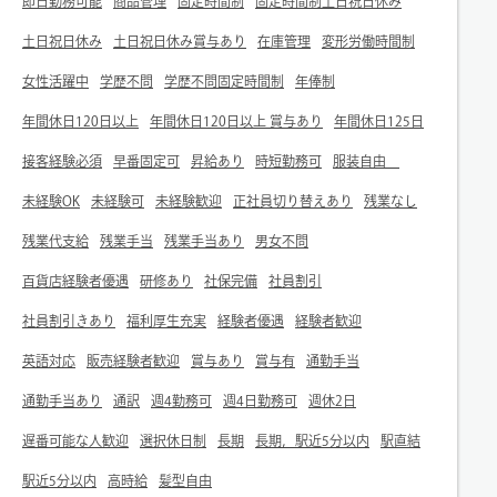
即日勤務可能
商品管理
固定時間制
固定時間制土日祝日休み
土日祝日休み
土日祝日休み賞与あり
在庫管理
変形労働時間制
女性活躍中
学歴不問
学歴不問固定時間制
年俸制
年間休日120日以上
年間休日120日以上 賞与あり
年間休日125日
接客経験必須
早番固定可
昇給あり
時短勤務可
服装自由
未経験OK
未経験可
未経験歓迎
正社員切り替えあり
残業なし
残業代支給
残業手当
残業手当あり
男女不問
百貨店経験者優遇
研修あり
社保完備
社員割引
社員割引きあり
福利厚生充実
経験者優遇
経験者歓迎
英語対応
販売経験者歓迎
賞与あり
賞与有
通勤手当
通勤手当あり
通訳
週4勤務可
週4日勤務可
週休2日
遅番可能な人歓迎
選択休日制
長期
長期，駅近5分以内
駅直結
駅近5分以内
高時給
髪型自由