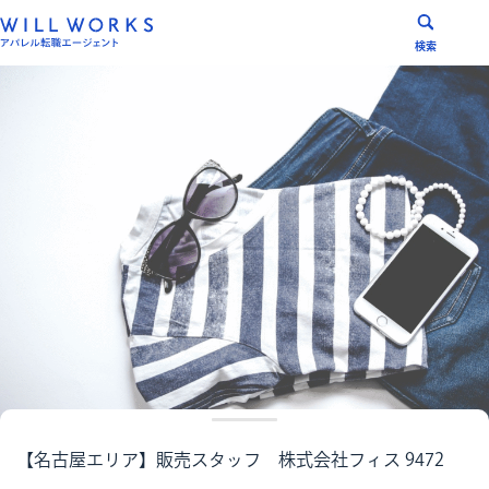
コ
ン
検索
テ
ン
ツ
へ
ス
キ
ッ
プ
【名古屋エリア】販売スタッフ 株式会社フィス 9472