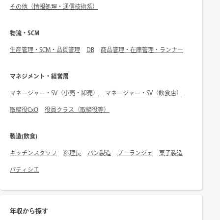
その他（情報処理・通信技術系）
物流・SCM
生産管理・SCM・品質管理
DB
商品管理・在庫管理・ランナー
マネジメント・経営層
マネージャー・SV（小売・卸売）
マネージャー・SV（飲食店）
取締役CxO
役員クラス（取締役等）
製造(飲食)
キッチンスタッフ
料理長
パン製造
ブーランジェ
菓子製造
パティシエ
年収から探す