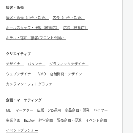
接客・販売
接客・販売（小売・卸売）
店長（小売・卸売）
ホールスタッフ・接客（飲食店）
店長（飲食店）
ホテル・宿泊（接客/フロント/物販）
クリエイティブ
デザイナー
パタンナー
グラフィックデザイナー
ウェブデザイナー
VMD
店舗開発・デザイン
カメラマン・フォトグラファー
企画・マーケティング
MD
マーケター
広報・SNS運用
商品企画・開発
バイヤー
事業企画
BizDev
経営企画
販売企画・促進
イベント企画
イベントプランナー