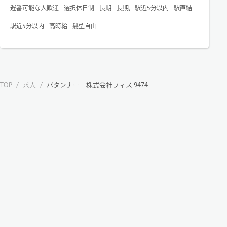
遅番可能な人歓迎
選択休日制
長期
長期，駅近5分以内
駅直結
駅近5分以内
高時給
髪型自由
TOP
/
求人
/
パタンナー 株式会社フィス 9474