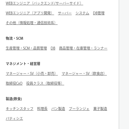
WEBエンジニア（バックエンド/サーバーサイド）
WEBエンジニア（アプリ開発）
サーバー
システム
DB管理
その他（情報処理・通信技術系）
物流・SCM
生産管理・SCM・品質管理
DB
商品管理・在庫管理・ランナー
マネジメント・経営層
マネージャー・SV（小売・卸売）
マネージャー・SV（飲食店）
取締役CxO
役員クラス（取締役等）
製造(飲食)
キッチンスタッフ
料理長
パン製造
ブーランジェ
菓子製造
パティシエ