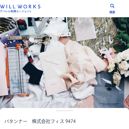
コ
ン
検索
テ
ン
ツ
へ
ス
キ
ッ
プ
パタンナー 株式会社フィス 9474