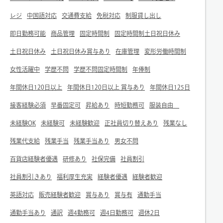
レジ
中国語対応
交通費支給
免税対応
制服貸し出し
即日勤務可能
商品管理
固定時間制
固定時間制土日祝日休み
土日祝日休み
土日祝日休み賞与あり
在庫管理
変形労働時間制
女性活躍中
学歴不問
学歴不問固定時間制
年俸制
年間休日120日以上
年間休日120日以上 賞与あり
年間休日125日
接客経験必須
早番固定可
昇給あり
時短勤務可
服装自由
未経験OK
未経験可
未経験歓迎
正社員切り替えあり
残業なし
残業代支給
残業手当
残業手当あり
男女不問
百貨店経験者優遇
研修あり
社保完備
社員割引
社員割引きあり
福利厚生充実
経験者優遇
経験者歓迎
英語対応
販売経験者歓迎
賞与あり
賞与有
通勤手当
通勤手当あり
通訳
週4勤務可
週4日勤務可
週休2日