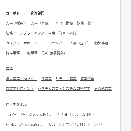
コーポレート・管理部門
人事（採用）
人事（労務）
経理・財務
総務
秘書
法務・コンプライアンス
人事（教育・研修）
カスタマーサポート
コールセンター
人事（企画）
物流事務
貿易事務
一般事務
その他(事務系)
営業
法人営業（SaaS系）
卸営業
リテール営業
営業企画
営業アシスタント
システム営業・システム開発営業
その他営業
IT・デジタル
EC運営
PM（システム開発）
社内SE（システム運用）
社内SE（システム設計）
WEBエンジニア（フロントエンド）