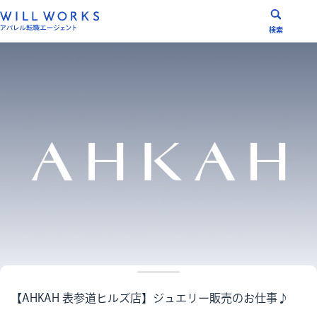
コ
ン
検索
テ
ン
ツ
へ
ス
キ
ッ
プ
【AHKAH 表参道ヒルズ店】ジュエリー販売のお仕事♪