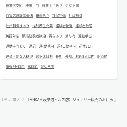
残業代支給
残業手当
残業手当あり
男女不問
百貨店経験者優遇
研修あり
社保完備
社員割引
社員割引きあり
福利厚生充実
経験者優遇
経験者歓迎
英語対応
販売経験者歓迎
賞与あり
賞与有
通勤手当
通勤手当あり
通訳
週4勤務可
週4日勤務可
週休2日
遅番可能な人歓迎
選択休日制
長期
長期，駅近5分以内
駅直結
駅近5分以内
高時給
髪型自由
TOP
/
求人
/
【AHKAH 表参道ヒルズ店】ジュエリー販売のお仕事♪