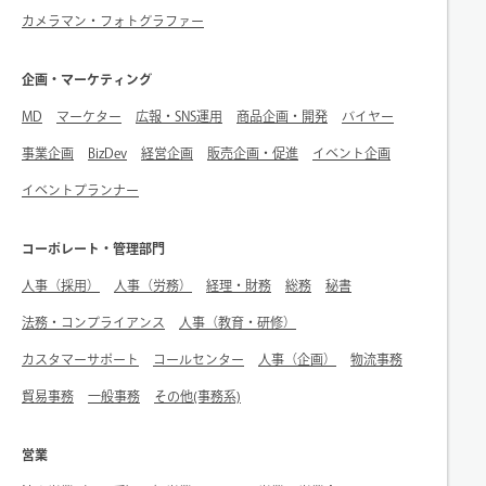
カメラマン・フォトグラファー
企画・マーケティング
MD
マーケター
広報・SNS運用
商品企画・開発
バイヤー
事業企画
BizDev
経営企画
販売企画・促進
イベント企画
イベントプランナー
コーポレート・管理部門
人事（採用）
人事（労務）
経理・財務
総務
秘書
法務・コンプライアンス
人事（教育・研修）
カスタマーサポート
コールセンター
人事（企画）
物流事務
貿易事務
一般事務
その他(事務系)
営業