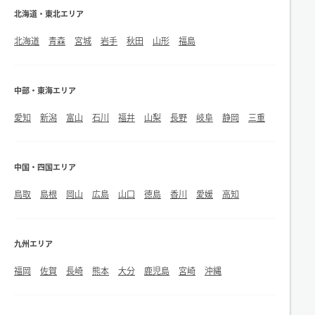
北海道・東北エリア
北海道
青森
宮城
岩手
秋田
山形
福島
中部・東海エリア
愛知
新潟
富山
石川
福井
山梨
長野
岐阜
静岡
三重
中国・四国エリア
鳥取
島根
岡山
広島
山口
徳島
香川
愛媛
高知
九州エリア
福岡
佐賀
長崎
熊本
大分
鹿児島
宮崎
沖縄