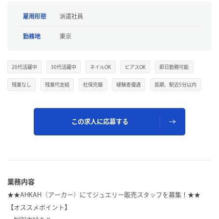
雇用形態
派遣社員
勤務地
東京
20代活躍中
30代活躍中
ネイルOK
ピアスOK
即日勤務可能
残業なし
残業代支給
社保完備
経験者優遇
長期，駅近5分以内
この求人に応募する
業務内容
★★AHKAH（アーカー）にてジュエリー販売スタッフを募集！★★
【オススメポイント】