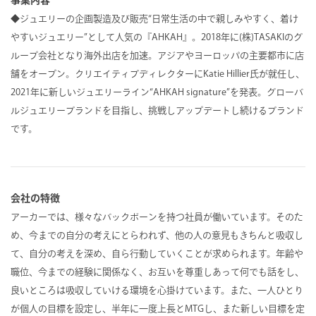
事業内容
◆ジュエリーの企画製造及び販売“日常生活の中で親しみやすく、着け
やすいジュエリー”として人気の『AHKAH』。2018年に(株)TASAKIのグ
ループ会社となり海外出店を加速。アジアやヨーロッパの主要都市に店
舗をオープン。クリエイティブディレクターにKatie Hillier氏が就任し、
2021年に新しいジュエリーライン“AHKAH signature”を発表。グローバ
ルジュエリーブランドを目指し、挑戦しアップデートし続けるブランド
です。
会社の特徴
アーカーでは、様々なバックボーンを持つ社員が働いています。そのた
め、今までの自分の考えにとらわれず、他の人の意見もきちんと吸収し
て、自分の考えを深め、自ら行動していくことが求められます。年齢や
職位、今までの経験に関係なく、お互いを尊重しあって何でも話をし、
良いところは吸収していける環境を心掛けています。また、一人ひとり
が個人の目標を設定し、半年に一度上長とMTGし、また新しい目標を定