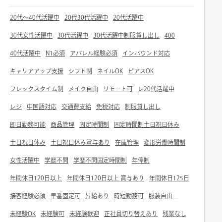
20代～40代活躍中
20代30代活躍中
20代活躍中
30代女性活躍中
30代活躍中
30代活躍中制服貸し出し
400
40代活躍中
N1必須
アパレル経験必須
インバウンド対応
キャリアアップ支援
シフト制
ネイルOK
ピアスOK
フレックスタイム制
メイク自由
リモート可
レ20代活躍中
レジ
中国語対応
交通費支給
免税対応
制服貸し出し
即日勤務可能
商品管理
固定時間制
固定時間制土日祝日休み
土日祝日休み
土日祝日休み賞与あり
在庫管理
変形労働時間制
女性活躍中
学歴不問
学歴不問固定時間制
年俸制
年間休日120日以上
年間休日120日以上 賞与あり
年間休日125日
接客経験必須
早番固定可
昇給あり
時短勤務可
服装自由
未経験OK
未経験可
未経験歓迎
正社員切り替えあり
残業なし