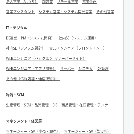
法人営業（SaaS系）
卸営業
リテール営業
営業企画
営業アシスタント
システム営業・システム開発営業
その他営業
IT・デジタル
EC運営
PM（システム開発）
社内SE（システム運用）
社内SE（システム設計）
WEBエンジニア（フロントエンド）
WEBエンジニア（バックエンド/サーバーサイド）
WEBエンジニア（アプリ開発）
サーバー
システム
DB管理
その他（情報処理・通信技術系）
物流・SCM
生産管理・SCM・品質管理
DB
商品管理・在庫管理・ランナー
マネジメント・経営層
マネージャー・SV（小売・卸売）
マネージャー・SV（飲食店）