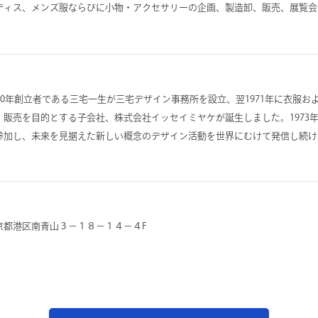
ディス、メンズ服ならびに小物・アクセサリーの企画、製造卸、販売、展覧会
970年創立者である三宅一生が三宅デザイン事務所を設立、翌1971年に衣服
、販売を目的とする子会社、株式会社イッセイミヤケが誕生しました。1973
参加し、未来を見据えた新しい概念のデザイン活動を世界にむけて発信し続け
京都港区南青山３－１８－１４－４F