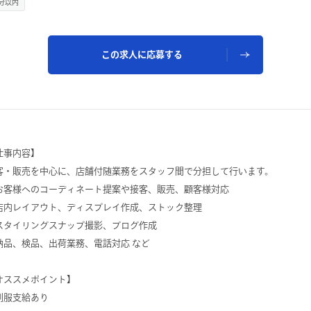
分以内
この求人に応募する
仕事内容】
客・販売を中心に、店舗付随業務をスタッフ間で分担して行います。
お客様へのコーディネート提案や接客、販売、顧客様対応
店内レイアウト、ディスプレイ作成、ストック整理
スタイリングスナップ撮影、ブログ作成
納品、検品、出荷業務、電話対応 など
オススメポイント】
制服支給あり