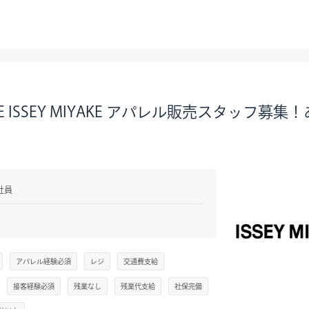
EASE ISSEY MIYAKE アパレル販売スタッフ
社員
アパレル経験必須
レジ
交通費支給
接客経験必須
残業なし
残業代支給
社保完備