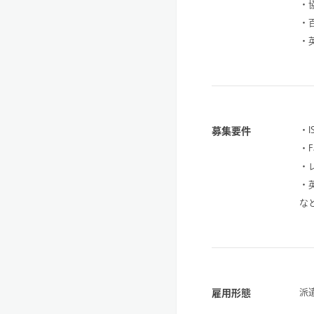
・
・
・
・I
募集要件
・
・
・
な
派
雇用形態