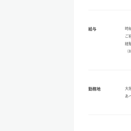
時給
給与
ご
経
（
大
勤務地
あ