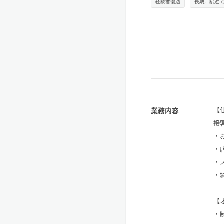
経験者優遇
長期，駅近5
【
業務内容
接
・
・
・
・
【
・