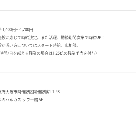
 1,400円～1,700円
経験に応じて時給決定。また活躍、勤続期間次第で時給UP！
験が浅い方についてはスタート時給、応相談。
8時間/日を越える残業の場合は1.25倍の残業手当を付与）
阪府大阪市阿倍野区阿倍野筋1-1-43
べのハルカス タワー館 5F