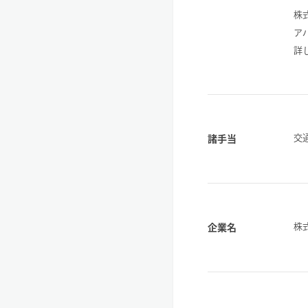
株
ア
詳
交
諸手当
株式
企業名