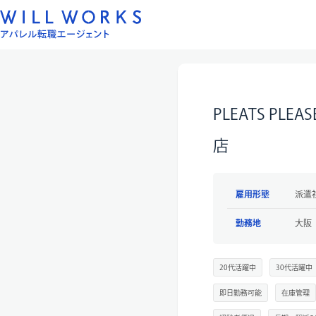
コ
ン
テ
ン
ツ
へ
PLEATS PL
ス
キ
店
ッ
プ
雇用形態
派遣
勤務地
大阪
20代活躍中
30代活躍中
即日勤務可能
在庫管理