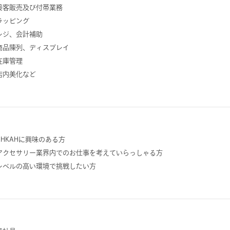
接客販売及び付帯業務
ラッピング
レジ、会計補助
商品陳列、ディスプレイ
在庫管理
店内美化など
AHKAHに興味のある方
アクセサリー業界内でのお仕事を考えていらっしゃる方
レベルの高い環境で挑戦したい方