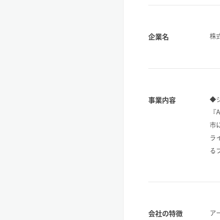
株
企業名
◆
事業内容
『
市
ラ
る
ア
会社の特徴