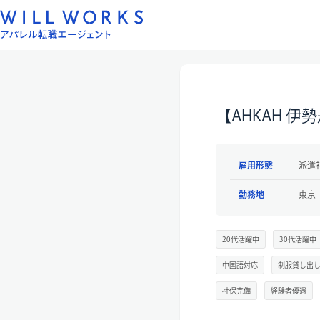
コ
ン
テ
ン
ツ
へ
【AHKAH 
ス
キ
ッ
雇用形態
派遣
プ
勤務地
東京
20代活躍中
30代活躍中
中国語対応
制服貸し出
社保完備
経験者優遇