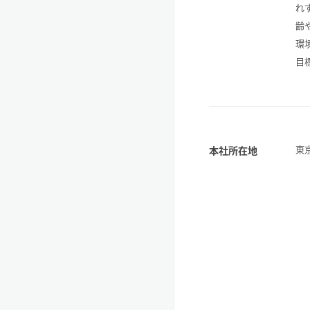
れ
齢
環
目
東
本社所在地