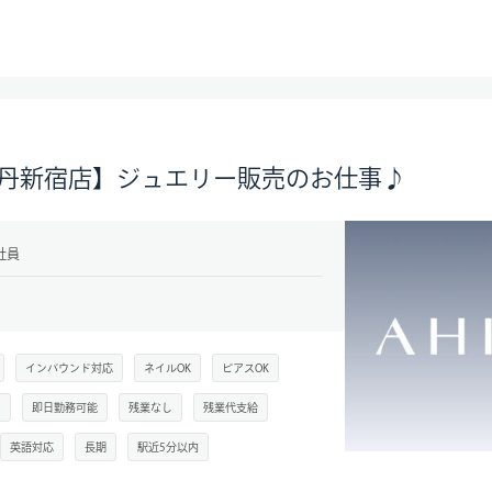
伊勢丹新宿店】ジュエリー販売のお仕事♪
社員
インバウンド対応
ネイルOK
ピアスOK
し
即日勤務可能
残業なし
残業代支給
英語対応
長期
駅近5分以内