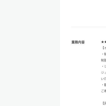
★
業務内容
【
・
制
・
ジ
い
・
ご
【