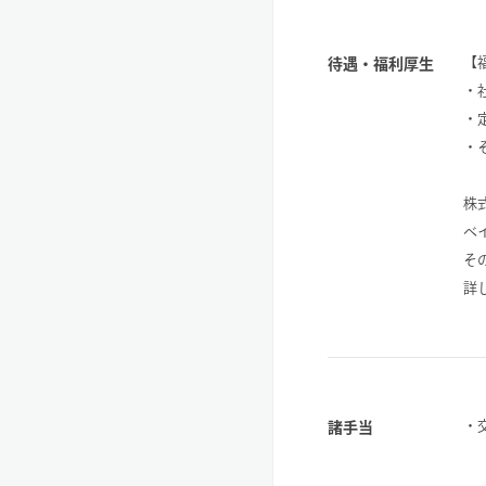
【
待遇・福利厚生
・
・
・
株
ベ
そ
詳
・
諸手当