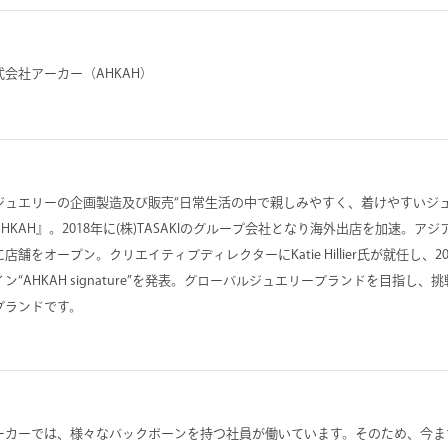
式会社アーカー（AHKAH）
ジュエリーの企画製造及び販売“日常生活の中で親しみやすく、着けやすいジュ
AHKAH』。2018年に(株)TASAKIのグループ会社となり海外出店を加速。
に店舗をオープン。クリエイティブディレクターにKatie Hillier氏が就任し、
イン“AHKAH signature”を発表。グローバルジュエリーブランドを目指し
ブランドです。
ーカーでは、様々なバックボーンを持つ社員が働いています。そのため、今ま