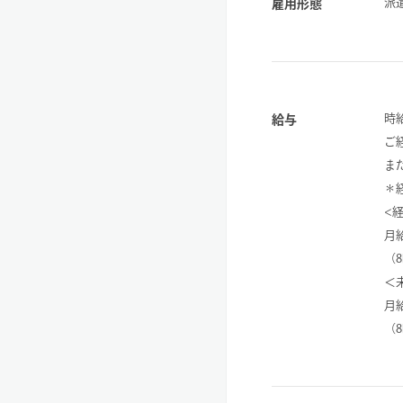
派
雇用形態
時給
給与
ご
ま
＊
<
月給
（
＜
月給
（